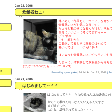
Jan 22, 2006
炊飯器ねこ♪
他にぬくい部屋あるっつーに、なぜか
炊飯器の上がお気に入りです。
S
ちょうど私の横になるんだけど、それ
自分にいいよーに考えてますぅｗｗ
(*´ェ*)ﾀﾊｧ
でも、頼むから
ご飯炊いてるときに乗るのはやめて・
熱いってば・・・(*´ﾉд｀)ﾊﾞｶー；；
はいｗ今も炊飯器の上でくつろいでおり
たま～に、体制崩して炊飯器から落ち
またかーいいのだぁ～～～ﾀﾊｰｯ(ノ∀)ゝ
CK
Posted by nyannyake |
20:44:34, Jan 22, 2006
| Tr
Jan 21, 2006
はじめまして～＾＾
はじめまして＾＾ うちの暴れん坊お嬢様にゃ
今でこそ暴れん坊～なんていえるんですが、
捨て猫でした。
しかも、虐待されてました・・・。