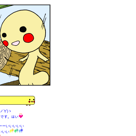
ｯ(ノ∀)ゝ
ﾞｶです。はい
ーーいいいいい
いいい