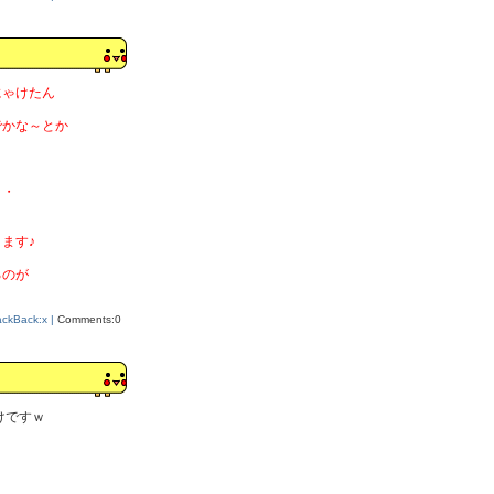
にゃけたん
でかな～とか
・・
ます♪
るのが
ackBack:x |
Comments:0
けですｗ