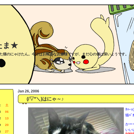
たま★
た猫のにゃけたん。今ではお転婆なお嬢様ですが、まだ心の傷は深いようです。
Jan 26, 2006
(/▽*＼)はにゃ～♪
金
土
ﾀﾊｰ
5
06
猫ﾊ
2
13
かー
9
20
いい
6
27