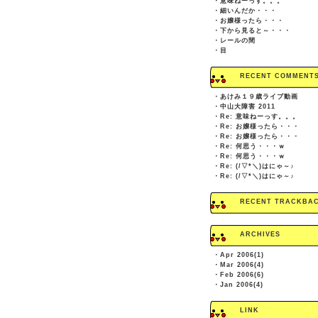
・
意味ねーっす。。。
・
細いんだか・・・
・
お嬢様ったら・・・
・
下から見ると～・・・
・
レールの間
・
目
RECENT COMMENT
・
あけみ１９歳ライブ動画
・
中山大障害 2011
・
Re: 意味ねーっす。。。
・
Re: お嬢様ったら・・・
・
Re: お嬢様ったら・・・
・
Re: 何思う・・・ｗ
・
Re: 何思う・・・ｗ
・
Re: (/▽*＼)はにゃ～♪
・
Re: (/▽*＼)はにゃ～♪
RECENT TRACKBA
ARCHIVES
・
Apr 2006(1)
・
Mar 2006(4)
・
Feb 2006(6)
・
Jan 2006(4)
LINK