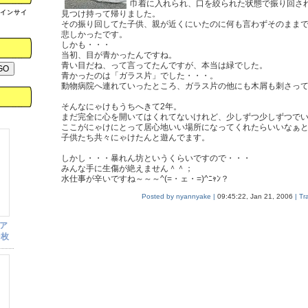
巾着に入れられ、口を絞られた状態で振り回さ
メインサイ
見つけ持って帰りました。
その振り回してた子供、親が近くにいたのに何も言わずそのまま
悲しかったです。
しかも・・・
当初、目が青かったんですね。
青い目だね、って言ってたんですが、本当は緑でした。
青かったのは「ガラス片」でした・・・。
動物病院へ連れていったところ、ガラス片の他にも木屑も刺さっ
そんなにゃけもうちへきて2年。
まだ完全に心を開いてはくれてないけれど、少しずつ少しずつで
ここがにゃけにとって居心地いい場所になってくれたらいいなぁ
子供たち共々にゃけたんと遊んでます。
しかし・・・暴れん坊というくらいですので・・・
みんな手に生傷が絶えません＾＾；
水仕事が辛いですね～～～^(=・ェ・=)^ﾆｬﾝ？
Posted by nyannyake |
09:45:22, Jan 21, 2006
| Tr