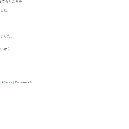
れてるところを
でした。
てました。
いいから
と
ackBack:x |
Comments:0