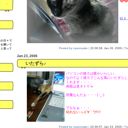
-
以上
族の日々で
心を開いて
Posted by nyannyake |
20:38:38, Jan 26, 2006
| Tr
、と思って
Jan 23, 2006
いたずら♪
パソコンの後ろは暖かいらしい。
なのでよく後ろでこんな風にいたずらし
くれます・・・。
画面は某ネトゲｗ
邪魔なんだぉ・・・( -_-)
でもなぁ・・・
叱れないっ♪(´∀｀*)ｳﾌﾌ
Posted by nyannyake |
20:36:57, Jan 23, 2006
| Tr