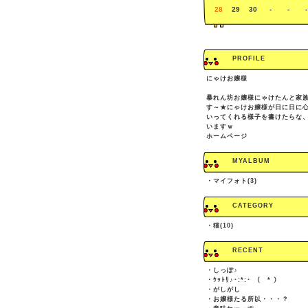
28
29
30
-
-
-
PROFILE
にゃけお嬢様
暴れん坊お嬢様にゃけたんと家
す～★にゃけお嬢様が日に日に
いってくれる様子を書けたらな
いますｗ
ホームページ
MYALBUM
・
マイフォト(3)
CATEGORY
・
猫(10)
RECENT
・
しっぽ♪
・
ｳｯﾄﾘ♪･:*:･ （￣* ）
・
がしがし
・
お嬢様たる所以・・・？