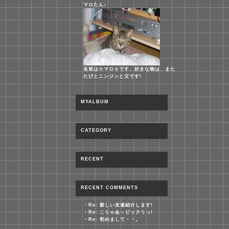
マロたん♪
名前は☆マロ☆です。好きな物は、また
たびとニンジンと父です!
MYALBUM
CATEGORY
RECENT
RECENT COMMENTS
・
Re: 新しい友達紹介します!
・
Re: こりゃあ～ビックリっ!
・
Re: 初めまして・・。