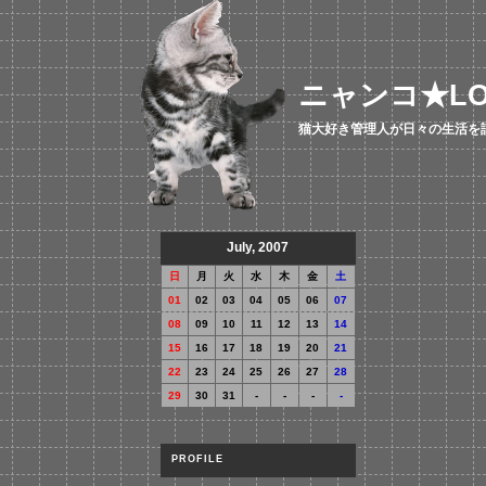
ニャンコ★LO
猫大好き管理人が日々の生活を語る
July, 2007
日
月
火
水
木
金
土
01
02
03
04
05
06
07
08
09
10
11
12
13
14
15
16
17
18
19
20
21
22
23
24
25
26
27
28
29
30
31
-
-
-
-
PROFILE