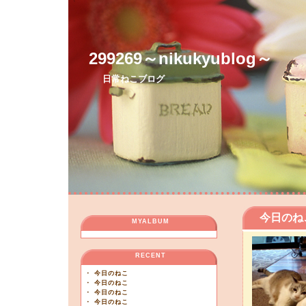
299269～nikukyublog～
日常ねこブログ
今日のね
MYALBUM
RECENT
・
今日のねこ
・
今日のねこ
・
今日のねこ
・
今日のねこ