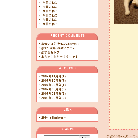
・
今日のねこ
・
今日のねこ
・
今日のねこ
・
今日のねこ
・
今日のねこ
・
今日のねこ
RECENT COMMENTS
・
出会いはｸﾞﾘｰにおまかせ!!
・
gree 攻略 出会いゲーム
・
恋するセレブ
・
あちゃ！おちゃ！うりゃ！
ARCHIVES
・
2007年11月分(1)
・
2007年10月分(7)
・
2007年09月分(1)
・
2007年08月分(9)
・
2007年01月分(2)
・
2006年06月分(2)
LINK
・
299～nikukyu～
SEARCH
この記事へのトラッ