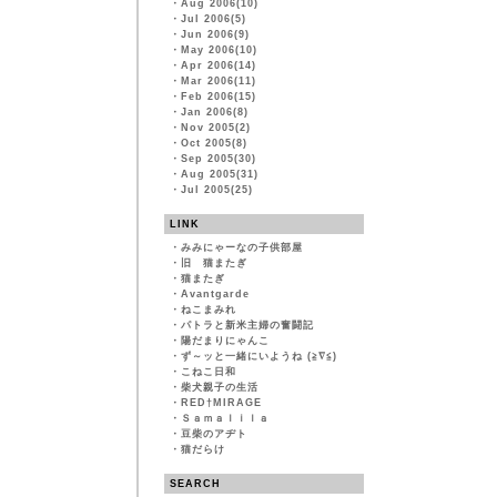
・
Aug 2006(10)
・
Jul 2006(5)
・
Jun 2006(9)
・
May 2006(10)
・
Apr 2006(14)
・
Mar 2006(11)
・
Feb 2006(15)
・
Jan 2006(8)
・
Nov 2005(2)
・
Oct 2005(8)
・
Sep 2005(30)
・
Aug 2005(31)
・
Jul 2005(25)
LINK
・
みみにゃーなの子供部屋
・
旧 猫またぎ
・
猫またぎ
・
Avantgarde
・
ねこまみれ
・
パトラと新米主婦の奮闘記
・
陽だまりにゃんこ
・
ず～ッと一緒にいようね (≧∇≦)
・
こねこ日和
・
柴犬親子の生活
・
RED†MIRAGE
・
Ｓａｍａｌｉｌａ
・
豆柴のアヂト
・
猫だらけ
SEARCH