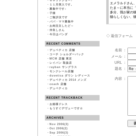
・
キャットショー♪
エメラルドさん
・
１１月突入です。
たま～に本当に
・
募集中です♪
多分、我が家の
・
子猫
猫らしくない、
・
ご無沙汰です
・
パパ・ママ募集中
・
お肉注文したど～
・
仲良しさん
・
今日はパンダ
◇ 返信フォーム
RECENT COMMENTS
名前 ：
・
デュベティカ 店舗
・
コーチ ショルダーバック
メール ：
・
MCM 店舗 東京
URL ：
・
レイバン 取扱店
・
rayban サングラス
題名 ：
・
モンクレール店舗
・
duvetica ダウン レディース
内容 ：
・
デュベティカ 2014 メンズ
・
coach 店舗
・
デュベティカ
RECENT TRACKBACK
・
お姫様ドレス
・
もうすぐデヴューです☆
ARCHIVES
・
Nov 2006(3)
・
Oct 2006(2)
・
Sep 2006(3)