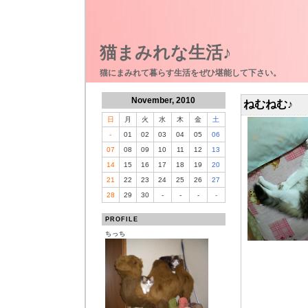
猫まみれな生活♪
猫にまみれて暮らす生活をぜひ堪能して下さい。
November, 2010
ねむねむ♪
日
月
火
水
木
金
土
-
01
02
03
04
05
06
07
08
09
10
11
12
13
14
15
16
17
18
19
20
21
22
23
24
25
26
27
28
29
30
-
-
-
-
PROFILE
ちっち