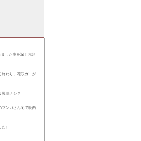
れました事を深くお詫
く終わり、花咲ガニが
り興味ナシ？
のブンガさん宅で晩酌
した♪