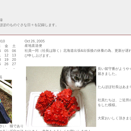
録
ぽぽのものぐさな日々を記録します。
010
Oct 26, 2005
産地直送便
木
金
土
社員一同（社長は除く）北海道出張&出張後の休養の為、更新が遅
4
05
06
1
12
13
び申し上げます。
8
19
20
5
26
27
-
-
長い留守番がようや
届きました。
長
たんぽぽ社長はあま
社員たちは、ご近所
をした模様。
大変おいしく頂きま
0さい 猫であり