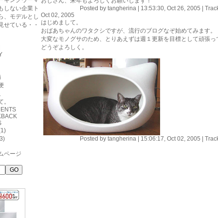
ーキングウーマ
おじさん、来年もよろしくお願いします！
もしない企業ト
Posted by tangherina |
13:53:30, Oct 26, 2005
| Trac
Oct 02, 2005
ら、モデルとし
はじめまして。
見せている・・
おばあちゃんのワタクシですが、流行のブログなぞ始めてみます。
大変なモノグサのため、とりあえずは週１更新を目標として頑張っ
どうぞよろしく。
M
Y
備
便
足
て。
MENTS
KBACK
S
1)
3)
Posted by tangherina |
15:06:17, Oct 02, 2005
| Trac
ムページ