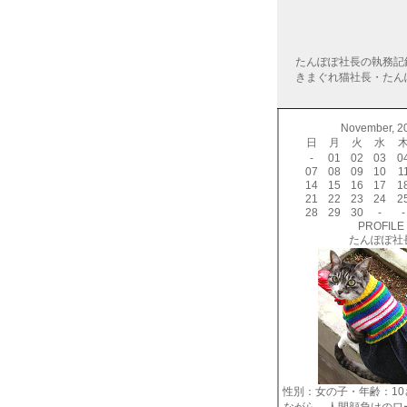
たんぽぽ社長の執務記
きまぐれ猫社長・たん
November, 2
日
月
火
水
-
01
02
03
0
07
08
09
10
1
14
15
16
17
1
21
22
23
24
2
28
29
30
-
-
PROFILE
たんぽぽ社
性別：女の子・年齢：1