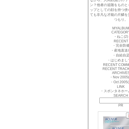
ながら、人間顔負けのワ
ン？他者の追随をものと
ップとしての顔を持つ傍
ても非凡な才能の片鱗を
つもり。
MYALBU
CATEGOR
・
ねこ(2)
RECENT
・
完全防
・
産地直送
・
自給自
・
はじめまし
RECENT COM
RECENT TRAC
ARCHIVE
・
Nov 2005(
・
Oct 2005(
LINK
・
スポンタネホー
SEARCH
PR