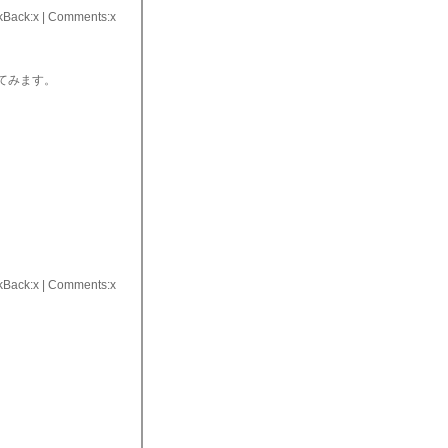
kBack:x | Comments:x
てみます。
kBack:x | Comments:x