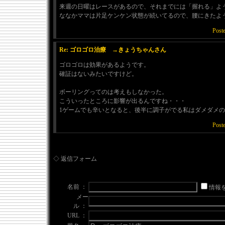
来週の日曜はレースがあるので、それまでには「握れる」よ
ななかママは片足ケンケン状態が続いてるので、腰にきたよ
Post
Re: ゴロゴロ治療 →きょうちゃんさん
ゴロゴロは効果があるようです。
確証はないみたいですけど。
ボーリングってのは考えもしなかった。
こういったところに影響が出るんですね・・・
1ゲームでも辛いとなると、後半に調子がでる私はダメダメ
Post
◇ 返信フォーム
名前 ：
情報
メー
ル ：
URL ：