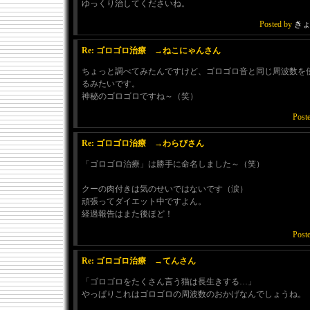
ゆっくり治してくださいね。
Posted by
き
Re: ゴロゴロ治療 →ねこにゃんさん
ちょっと調べてみたんですけど、ゴロゴロ音と同じ周波数を
るみたいです。
神秘のゴロゴロですね～（笑）
Post
Re: ゴロゴロ治療 →わらびさん
「ゴロゴロ治療」は勝手に命名しました～（笑）
クーの肉付きは気のせいではないです（涙）
頑張ってダイエット中ですよん。
経過報告はまた後ほど！
Post
Re: ゴロゴロ治療 →てんさん
「ゴロゴロをたくさん言う猫は長生きする…」
やっぱりこれはゴロゴロの周波数のおかげなんでしょうね。