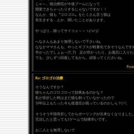
じゃ～。猫治療院が今後ブームになって
開業できちゃったりするじゃないですか！！
なんか、猫も〝ゴロゴロ〟をたくさん言う猫は
長生きする…とか、聞いたことがあります。
やっぱり…猫ってサイコォ～～ヽ(^o^)丿
へなさんもあまり無理しないで下さいね。
ななかママさんも、やっとギブスが軽量化できそうなんです
辛かったでしょぉ～(T_T) 足が痒かったり、お風呂に入り
でも、少しずつ回復してるから、頑張ってくださいね。
Post
Re: ゴロゴロ治療
そうなんですか？
猫ちゃんのゴロゴロって効果あるのかな？
私が骨折した時はまだ猫を飼っていなかったので
10年以上もたった今も後遺症が残っているのかしら？(^^;
そうそう中指骨折してからボーリングが出来なくなりました
完治したと思っても1ゲームで結構辛いです。
お二人とも無理しないで