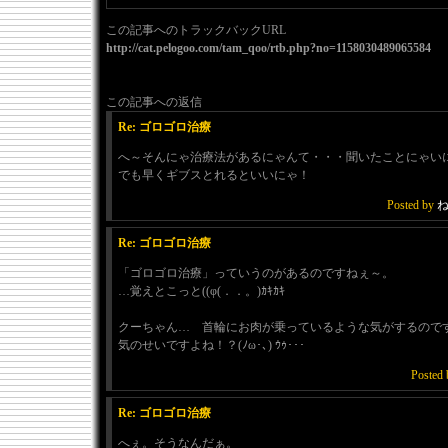
この記事へのトラックバックURL
http://cat.pelogoo.com/tam_qoo/rtb.php?no=1158030489065584
この記事への返信
Re: ゴロゴロ治療
へ～そんにゃ治療法があるにゃんて・・・聞いたことにゃい
でも早くギブスとれるといいにゃ！
Posted by
Re: ゴロゴロ治療
「ゴロゴロ治療」っていうのがあるのですねぇ～。
…覚えとこっと((φ(．．。)ｶｷｶｷ
クーちゃん… 首輪にお肉が乗っているような気がするので
気のせいですよね！？(ﾉω･､) ｳｩ･･･
Posted
Re: ゴロゴロ治療
へぇ。そうなんだぁ。