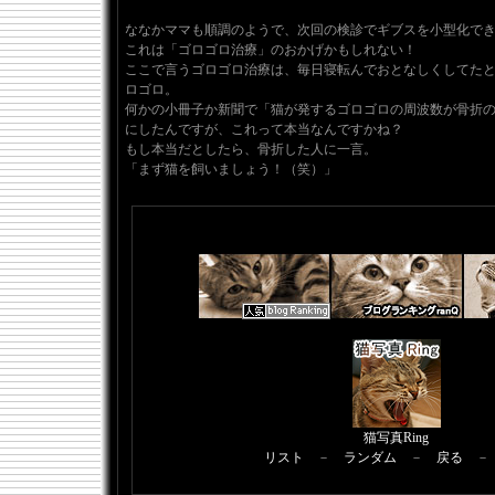
ななかママも順調のようで、次回の検診でギブスを小型化で
これは「ゴロゴロ治療」のおかげかもしれない！
ここで言うゴロゴロ治療は、毎日寝転んでおとなしくしてた
ロゴロ。
何かの小冊子か新聞で「猫が発するゴロゴロの周波数が骨折
にしたんですが、これって本当なんですかね？
もし本当だとしたら、骨折した人に一言。
「まず猫を飼いましょう！（笑）」
猫写真Ring
リスト
－
ランダム
－
戻る