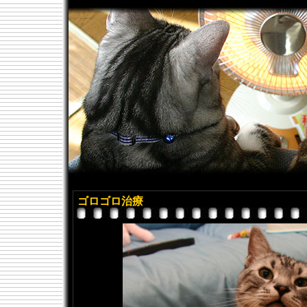
1日1枚アメショーの写真（引っ越しました）
アメリカンショートヘアーとペルシャ猫のブログ→http://cat.offstyle.jp/に引っ越しました。
ゴロゴロ治療