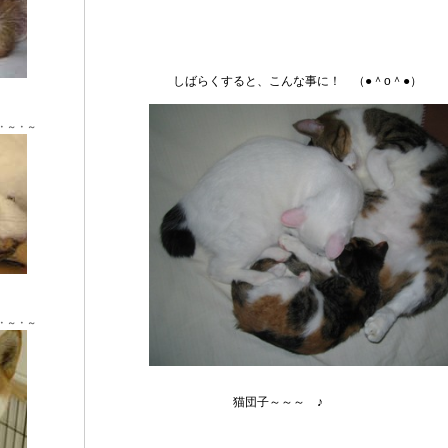
しばらくすると、こんな事に！ （●＾o＾●）
Ｘ ♂
・～・～
Ｘ ♂
・～・～
猫団子～～～ ♪