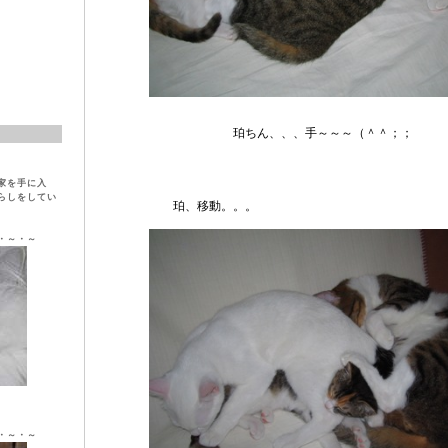
珀ちん、、、手～～～（＾＾；；
家を手に入
らしをしてい
珀、移動。。。
・～・～
ラ ♀
・～・～