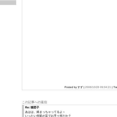
Posted by すず |
2008/10/26 09:04:21
| Tr
この記事への返信
Re: 猫団子
あはは、絡まっちゃってるよ～
いったい何処が足でお手々何だか？