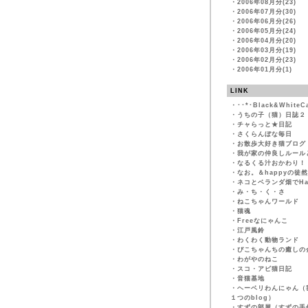
・
2006年08月分(23)
・
2006年07月分(30)
・
2006年06月分(26)
・
2006年05月分(24)
・
2006年04月分(20)
・
2006年03月分(19)
・
2006年02月分(23)
・
2006年01月分(1)
LINK
・
･･*･Black&WhiteC
・
うちの子（猫）日誌２
・
チャらっと★日記
・
さくらんぼな毎日
・
お散歩大好き猫ブログ
・
我が家の仲良しルール
・
なるくる汁おかわり！
・
なお。＆happyの徒
・
ネコとベランダ畑でHapp
・
み・ち・く・さ
・
ねこちゃんワールド
・
猫魂
・
Freeなにゃんこ
・
江戸風鈴
・
わくわく動物ランド
・
ぴこちゃんちの癒しの
・
わがやのねこ
・
スコ・アビ猫日記
・
音猫基地
・
ヘーベリわんにゃん（
１つのblog）
・
すずの部屋（すずの手作