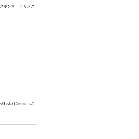
スポンサード リンク
ackBack:x |
Comments:7