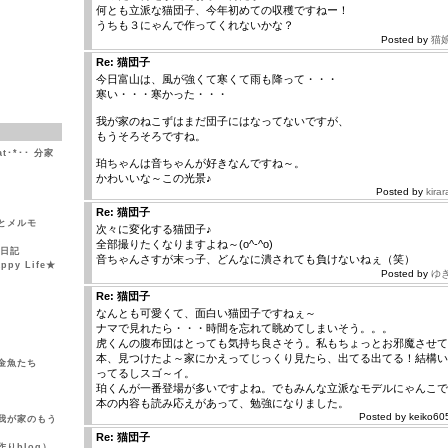
何とも立派な猫団子、今年初めての収穫ですねー！
うちも３にゃんで作ってくれないかな？
Posted by
猫
Re: 猫団子
今日富山は、風が強くて寒くて雨も降って・・・
寒い・・・寒かった・・・
我が家のねこずはまだ団子にはなってないですが、
もうそろそろですね。
at･*･･ 分家
珀ちゃんは音ちゃんが好きなんですね～。
かわいいな～この光景♪
Posted by
kirar
Re: 猫団子
とメルモ
次々に変化する猫団子♪
全部撮りたくなりますよね～(o^-^o)
然日記
音ちゃんさすが末っ子、どんなに潰されても負けないねぇ（笑）
y Life★
Posted by
ゆ
Re: 猫団子
なんとも可愛くて、面白い猫団子ですねぇ～
ナマで見れたら・・・時間を忘れて眺めてしまいそう。。。
虎くんの腹布団はとっても気持ち良さそう。私もちょっとお邪魔させて
本、見つけたよ～家にかえってじっくり見たら、出てる出てる！結構い
金魚たち
ってるしスゴ～イ。
珀くんが一番登場が多いですよね。でもみんな立派なモデルにゃんこで
本の内容も読み応えがあって、勉強になりました。
Posted by keiko60
我が家のもう
Re: 猫団子
りblog）