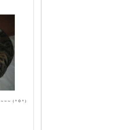
～（＾０＾）