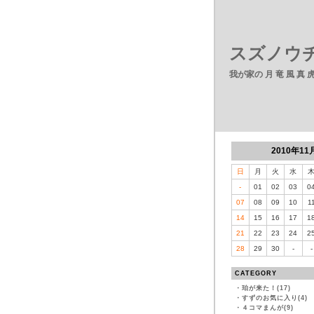
スズノウチ
我が家の 月 竜 風 真
2010年11
日
月
火
水
-
01
02
03
0
07
08
09
10
1
14
15
16
17
1
21
22
23
24
2
28
29
30
-
-
CATEGORY
・
珀が来た！(17)
・
すずのお気に入り(4)
・
４コマまんが(9)