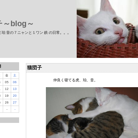
～blog～
 虎 珀 音の７ニャンと１ワン 鉄 の日常。。。
月
猫団子
木
金
土
仲良く寝てる虎、珀、音。
4
05
06
1
12
13
8
19
20
5
26
27
-
-