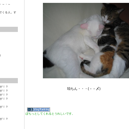
・～・～
でくる人。す
！
変が！？
珀ちん・・・(－－〆)
変が！？
変が！？
変が！？
変が！？
ぽちっとしてくれるとうれしいです。
変が！？