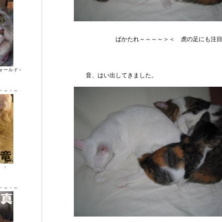
ばかたれ～～～～＞＜ 虎の足にも注目！
ォールド♀
音、はい出してきました。
・～・～
ン ♂
・～・～