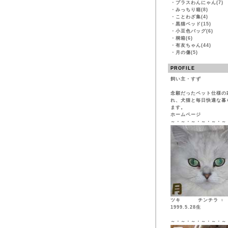
・
プラスわんにゃん(7)
・
みっちり箱(8)
・
ことわざ集(4)
・
黒猫ベッド(15)
・
小豆色バッグ(6)
・
桐箱(6)
・
有友ちゃん(44)
・
月の傷(5)
PROFILE
飼い主・すず
念願だったペット仕様の
れ、犬猫と毎日快適な暮
ます。
ホームページ
～・～・～・～・～・～
ツキ チンチ
1999.5.28生
～・～・～・～・～・～