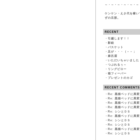
～・～・～・～・～・～
ケンケン・えさ代を稼い
ずの旦那。
RECENT
・
引越します！！
・
影絵
・
バスケット
・
足が・・・（－－；
・
麻呂眉
・
いただいちゃいました
・
つぶれるぅ～
・
リングピロー
・
箱フィーバー
・
プレゼントのカゴ
RECENT COMMENTS
・
Re: 黒猫ベッドに異
・
Re: 黒猫ベッドに異
・
Re: 黒猫ベッドに異
・
Re: 黒猫ベッドに異
・
Re: シンとＤＳ
・
Re: 黒猫ベッドに異
・
Re: シンとＤＳ
・
Re: シンとＤＳ
・
Re: 黒猫ベッドに異
・
Re: シンとＤＳ