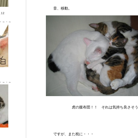
音、移動。
12
・～・～
Ｘ ♂
・～・～
虎の腹布団！！ それは気持ち良さそう～～
Ｘ ♀
ですが、また枕に・・・