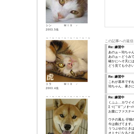
シン ＭＩＸ ♂
2003.5生
～・～・～・～・～・～・～・～
この記事への返信
Re: 練習中
あのぉ～珀ちゃん
あのぉ～どうみても
確かにへそ天には間
どう見ても小さ
Re: 練習中
これが基本です
トラ ＭＩＸ ♂
珀ちゃん、暑さ
2003.4生
～・～・～・～・～・～・～・～
Re: 練習中
くふふ…カワイ
Σヾ(￣0￣;ﾉ ｵ
お腹にファスナ
ウチの風も 仔猫
今は曲げてます
うつぶせのとき
オトナになると