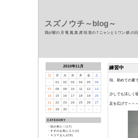
スズノウチ～blog～
我が家の 月 竜 風 真 虎 珀 音の７ニャンと１ワン 鉄 の
2010年11月
練習中
日
月
火
水
木
金
土
珀、初めての夏
-
01
02
03
04
05
06
07
08
09
10
11
12
13
少しでも涼しく
14
15
16
17
18
19
20
21
22
23
24
25
26
27
足を広げて～～
28
29
30
-
-
-
-
CATEGORY
・
珀が来た！(17)
・
すずのお気に入り(4)
・
４コマまんが(9)