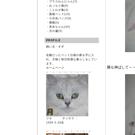
・
プラスわんにゃん(7)
・
みっちり箱(8)
・
ことわざ集(4)
・
黒猫ベッド(15)
・
小豆色バッグ(6)
・
桐箱(6)
・
有友ちゃん(44)
・
月の傷(5)
PROFILE
飼い主・すず
念願だったペット仕様の家を手に入
れ、犬猫と毎日快適な暮らしをしてい
ます。
腕も伸ばして～
ホームページ
～・～・～・～・～・～・～・～
ツキ チンチラ ♀
1999.5.28生
～・～・～・～・～・～・～・～