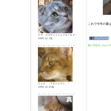
これで今年の夏
フウ スコティッシュフォールド♀
1999.12.1生
足に力が入っちゃう
～・～・～・～・～・～・～・～
リュウ アビシニアン ♂
1999.12.21生
～・～・～・～・～・～・～・～