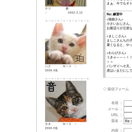
まぁ、今でもオト
テツ 柴
♂ 2002.3.12
Re: 練習中
♪猫娘さん♪
～・～・～・～・～・～・～・～
小さいおじさん、
お腹辺りが立派
♪ましこさん♪
ましこさんちの
暑くなると、や
♪わらびさん♪
うきゃ～～～！
＞＜
バンザイへそ天
ハク ＭＩＸ ♂
虎はいまだにし
2008.4生
～・～・～・～・～・～・～・～
◇ 返信フォーム
名前 ：
メール ：
URL ：
題名 ：
ネネ ＭＩＸ ♀
2008.9生
内容 ：