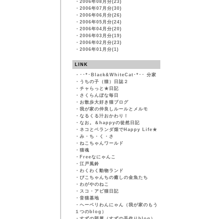
・
2006年08月分(23)
・
2006年07月分(30)
・
2006年06月分(26)
・
2006年05月分(24)
・
2006年04月分(20)
・
2006年03月分(19)
・
2006年02月分(23)
・
2006年01月分(1)
LINK
・
･･*･Black&WhiteCat･*･･ 分家
・
うちの子（猫）日誌２
・
チャらっと★日記
・
さくらんぼな毎日
・
お散歩大好き猫ブログ
・
我が家の仲良しルールとメルモ
・
なるくる汁おかわり！
・
なお。＆happyの徒然日記
・
ネコとベランダ畑でHappy Life★
・
み・ち・く・さ
・
ねこちゃんワールド
・
猫魂
・
Freeなにゃんこ
・
江戸風鈴
・
わくわく動物ランド
・
ぴこちゃんちの癒しの金魚たち
・
わがやのねこ
・
スコ・アビ猫日記
・
音猫基地
・
ヘーベリわんにゃん（我が家のもう
１つのblog）
・
すずの部屋（すずの手作りblog）