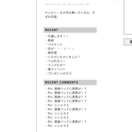
～・～・～・～・～・～・～・～
ケンケン・えさ代を稼いでくる人。す
ずの旦那。
RECENT
・
引越します！！
・
影絵
・
バスケット
・
足が・・・（－－；
・
麻呂眉
・
いただいちゃいました！
・
つぶれるぅ～
・
リングピロー
・
箱フィーバー
・
プレゼントのカゴ
RECENT COMMENTS
・
Re: 黒猫ベッドに異変が！？
・
Re: 黒猫ベッドに異変が！？
・
Re: 黒猫ベッドに異変が！？
・
Re: 黒猫ベッドに異変が！？
・
Re: シンとＤＳ
・
Re: 黒猫ベッドに異変が！？
・
Re: シンとＤＳ
・
Re: シンとＤＳ
・
Re: 黒猫ベッドに異変が！？
・
Re: シンとＤＳ