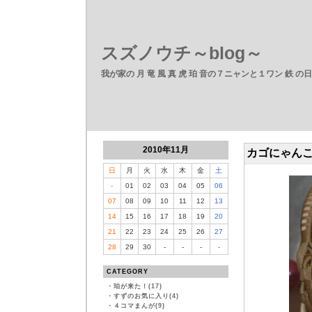
スズノウチ～blog～
我が家の 月 竜 風 真 虎 珀 音の７ニャンと１ワン 鉄 の
2010年11月
カゴにゃん
日
月
火
水
木
金
土
-
01
02
03
04
05
06
07
08
09
10
11
12
13
14
15
16
17
18
19
20
21
22
23
24
25
26
27
28
29
30
-
-
-
-
CATEGORY
・
珀が来た！(17)
・
すずのお気に入り(4)
・
４コマまんが(9)