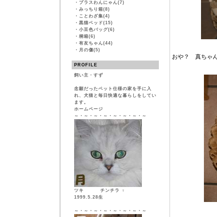
・
プラスわんにゃん(7)
・
みっちり箱(8)
・
ことわざ集(4)
・
黒猫ベッド(15)
・
小豆色バッグ(6)
・
桐箱(6)
・
有友ちゃん(44)
・
月の傷(5)
おや？ 真ちゃ
PROFILE
飼い主・すず
念願だったペット仕様の家を手に入
れ、犬猫と毎日快適な暮らしをしてい
ます。
ホームページ
～・～・～・～・～・～・～・～
ツキ チンチラ ♀
1999.5.28生
～・～・～・～・～・～・～・～