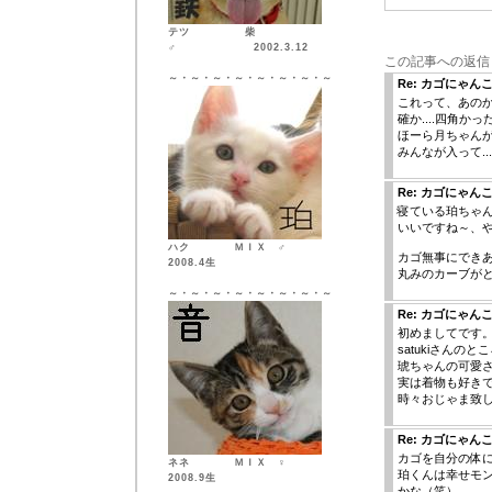
テツ 柴
♂ 2002.3.12
この記事への返信
～・～・～・～・～・～・～・～
Re: カゴにゃ
これって、あの
確か....四角かった
ほーら月ちゃん
みんなが入って..
Re: カゴにゃ
寝ている珀ちゃ
いいですね～、
ハク ＭＩＸ ♂
カゴ無事にでき
2008.4生
丸みのカーブがと
～・～・～・～・～・～・～・～
Re: カゴにゃ
初めましてです
satukiさん
琥ちゃんの可愛
実は着物も好き
時々おじゃま致
Re: カゴにゃ
カゴを自分の体
ネネ ＭＩＸ ♀
珀くんは幸せモ
2008.9生
かな（笑）