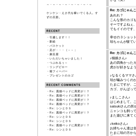
～・～・～・～・～・～・～・～
Re: カゴにゃ
ケンケン・えさ代を稼いでくる人。す
あれれ？
ずの旦那。
こんな形のカゴもあ
そーですよねぇ
でもイイのです
RECENT
幸せの３ショットで
・
引越します！！
珀ちゃんが寝て
・
影絵
・
バスケット
・
足が・・・（－－；
Re: カゴにゃ
・
麻呂眉
♪猫娘さん♪
・
いただいちゃいました！
あの四角かった
・
つぶれるぅ～
虎がが好きなよ
・
リングピロー
・
箱フィーバー
♪なるくるママさ
・
プレゼントのカゴ
珀が噛みつくの
たまにですが、
RECENT COMMENTS
カゴ、がんばっ
・
Re: 黒猫ベッドに異変が！？
・
Re: 黒猫ベッドに異変が！？
♪ましこさん♪
・
Re: 黒猫ベッドに異変が！？
はじめまして。
・
Re: 黒猫ベッドに異変が！？
satsukiさん
・
Re: シンとＤＳ
ニャンコも飼っ
・
Re: 黒猫ベッドに異変が！？
また遊びに来て
・
Re: シンとＤＳ
・
Re: シンとＤＳ
♪keikoさん♪
・
Re: 黒猫ベッドに異変が！？
お姉ちゃん達は
・
Re: シンとＤＳ
たまに珀の方か