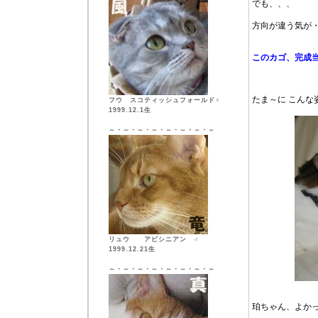
でも、、、
方向が違う気が
このカゴ、完成
たま～に こんな
フウ スコティッシュフォールド♀
1999.12.1生
～・～・～・～・～・～・～・～
リュウ アビシニアン ♂
1999.12.21生
～・～・～・～・～・～・～・～
珀ちゃん、よか