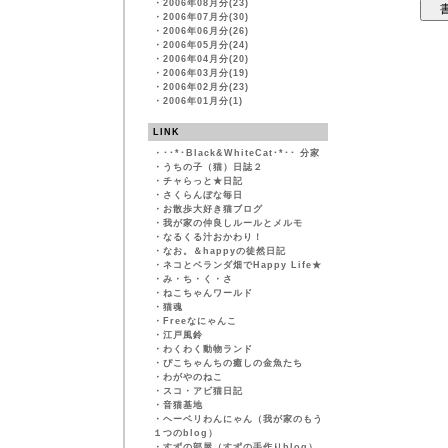
・
2006年08月分(23)
・
2006年07月分(30)
・
2006年06月分(26)
・
2006年05月分(24)
・
2006年04月分(20)
・
2006年03月分(19)
・
2006年02月分(23)
・
2006年01月分(1)
LINK
・
･･*･Black&WhiteCat･*･･ 分家
・
うちの子（猫）日誌２
・
チャらっと★日記
・
さくらんぼな毎日
・
お散歩大好き猫ブログ
・
我が家の仲良しルールとメルモ
・
なるくる汁おかわり！
・
なお。＆happyの徒然日記
・
ネコとベランダ畑でHappy Life★
・
み・ち・く・さ
・
ねこちゃんワールド
・
猫魂
・
Freeなにゃんこ
・
江戸風鈴
・
わくわく動物ランド
・
ぴこちゃんちの癒しの金魚たち
・
わがやのねこ
・
スコ・アビ猫日記
・
音猫基地
・
ヘーベリわんにゃん（我が家のもう
１つのblog）
・
すずの部屋（すずの手作りblog）