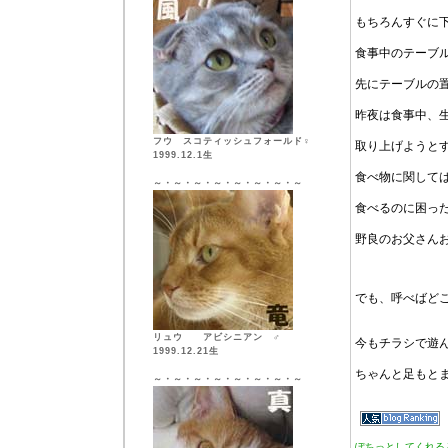
もちろんすぐに
食事中のテーブ
先にテーブルの
昨夜は食事中、
フウ スコティッシュフォールド♀
取り上げようと
1999.12.1生
食べ物に関して
～・～・～・～・～・～・～・～
食べるのに困っ
野良のお父さん
でも、呼べばど
リュウ アビシニアン ♂
今もチラシで遊
1999.12.21生
ちゃんと足もと
～・～・～・～・～・～・～・～
ぽちっとしてくれる