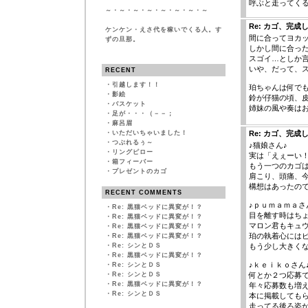
呼ぶと走ってく
～・～・～・～・～・～・～・～
Re: カゴ、完成
ケンケン・えさ代を稼いでくる人。す
間に合ってヨカッタで
ずの旦那。
しかし間に合っ
スゴイ…としか
いや、だって、ス
RECENT
・
引越します！！
珀ちゃんは何で
・
影絵
鈴が仔猫の頃、皮
・
バスケット
姉妹の風や奏は
・
足が・・・（－－；
・
麻呂眉
・
いただいちゃいました！
Re: カゴ、完成
・
つぶれるぅ～
♪猫娘さん♪
・
リングピロー
実は「えぇーい！
・
箱フィーバー
もう一つのカゴ
・
プレゼントのカゴ
肩こり、頭痛、
構想はあったの
RECENT COMMENTS
♪ｐｕｍａｍａさ
・
Re: 黒猫ベッドに異変が！？
目を離す時はち
・
Re: 黒猫ベッドに異変が！？
マロン君もキュ
・
Re: 黒猫ベッドに異変が！？
珀の執着心には
・
Re: 黒猫ベッドに異変が！？
・
Re: シンとＤＳ
もう少し大きく
・
Re: 黒猫ベッドに異変が！？
♪ｋｅｉｋｏさん
・
Re: シンとＤＳ
・
Re: シンとＤＳ
何とか２つ応募
・
Re: 黒猫ベッドに異変が！？
年々応募数も増
・
Re: シンとＤＳ
本に掲載しても
走ってる後ろ姿