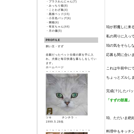
・
プラスわんにゃん(7)
・
みっちり箱(8)
・
ことわざ集(4)
・
黒猫ベッド(15)
・
小豆色バッグ(6)
・
桐箱(6)
珀が邪魔しに来
・
有友ちゃん(44)
・
月の傷(5)
私の周りに入っ
PROFILE
珀の気をそらし
飼い主・すず
応募も間に合い
念願だったペット仕様の家を手に入
れ、犬猫と毎日快適な暮らしをしてい
ます。
ホームページ
これは午前中に
～・～・～・～・～・～・～・～
ちょっとズルしま
完成(？)したバ
「すずの部屋」
珀、ただいま絶
ツキ チンチラ ♀
1999.5.28生
～・～・～・～・～・～・～・～
料理中もキッチ