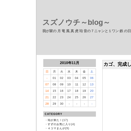
スズノウチ～blog～
我が家の 月 竜 風 真 虎 珀 音の７ニャンと１ワン 鉄 の
2010年11月
カゴ、完成
日
月
火
水
木
金
土
-
01
02
03
04
05
06
07
08
09
10
11
12
13
14
15
16
17
18
19
20
21
22
23
24
25
26
27
28
29
30
-
-
-
-
CATEGORY
・
珀が来た！(17)
・
すずのお気に入り(4)
・
４コマまんが(9)