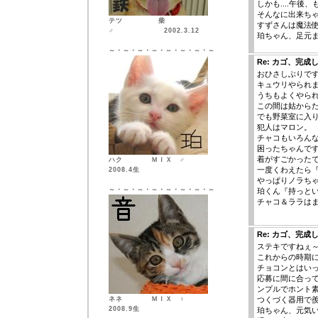
しかも....午
そんなに出来ち
テツ 柴
すずさんは魔法使
♂ 2002.3.12
珀ちゃん、足元
～・～・～・～・～・～・～・～
Re: カゴ、完成
おひさしぶりで
キュウリやられ
うちもよくやられ
この間は姑から
でも野菜室に入
犯人はマロン。
チャコもいろん
困ったちゃんで
着がすごかった
ハク ＭＩＸ ♂
一度くわえたら
2008.4生
やっぱりノラち
～・～・～・～・～・～・～・～
珀くん『持っと
チャコ＆ララは
Re: カゴ、完成
ステキですねぇ
これからの時期
チョコンとはい
応募に間に合っ
ンプルでホント
ネネ ＭＩＸ ♀
つくづく器用で
2008.9生
珀ちゃん、元気