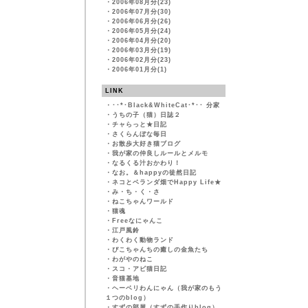
・
2006年08月分(23)
・
2006年07月分(30)
・
2006年06月分(26)
・
2006年05月分(24)
・
2006年04月分(20)
・
2006年03月分(19)
・
2006年02月分(23)
・
2006年01月分(1)
LINK
・
･･*･Black&WhiteCat･*･･ 分家
・
うちの子（猫）日誌２
・
チャらっと★日記
・
さくらんぼな毎日
・
お散歩大好き猫ブログ
・
我が家の仲良しルールとメルモ
・
なるくる汁おかわり！
・
なお。＆happyの徒然日記
・
ネコとベランダ畑でHappy Life★
・
み・ち・く・さ
・
ねこちゃんワールド
・
猫魂
・
Freeなにゃんこ
・
江戸風鈴
・
わくわく動物ランド
・
ぴこちゃんちの癒しの金魚たち
・
わがやのねこ
・
スコ・アビ猫日記
・
音猫基地
・
ヘーベリわんにゃん（我が家のもう
１つのblog）
・
すずの部屋（すずの手作りblog）