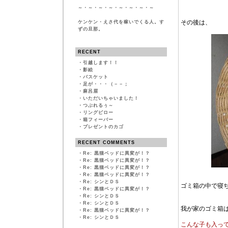
～・～・～・～・～・～・～・～
その後は、
ケンケン・えさ代を稼いでくる人。す
ずの旦那。
RECENT
・
引越します！！
・
影絵
・
バスケット
・
足が・・・（－－；
・
麻呂眉
・
いただいちゃいました！
・
つぶれるぅ～
・
リングピロー
・
箱フィーバー
・
プレゼントのカゴ
RECENT COMMENTS
・
Re: 黒猫ベッドに異変が！？
・
Re: 黒猫ベッドに異変が！？
・
Re: 黒猫ベッドに異変が！？
・
Re: 黒猫ベッドに異変が！？
・
Re: シンとＤＳ
ゴミ箱の中で寝
・
Re: 黒猫ベッドに異変が！？
・
Re: シンとＤＳ
・
Re: シンとＤＳ
我が家のゴミ箱
・
Re: 黒猫ベッドに異変が！？
・
Re: シンとＤＳ
こんな子も入っ