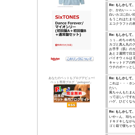
Re: もしかして
か、かわい～～
白いカゴに白い
もうこれはたま
エコクラフトの本
Re: もしかして
ぅぅ…めちゃめち
カゴと真ん丸のク
お手手（肌）の
あと２週間で目
バイオウィルは 
キャットドアの件
ウチのポーッと
あなたのペットもブログデビュー!
Re: もしかして
ペット専用ブログ「pelogoo!」
これは・・・ホ
たい。
風ちゃんもたま
ってほしいです
ハゲ、ひどくな
Re: もしかして
いや～ん、珀ちゃ
ドキドキしなが
ゴミ箱で寝ちゃう