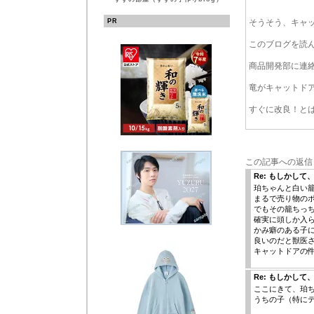
PR
そうそう、キャ
このブログを読
商品開発部に連
竜がキャットド
すぐに改良！と
この記事への返信
Re: もしかして
珀ちゃんと白い籠
まるで売り物の
でもその籠ちっち
確実に頭しか入
かみ癖のある子
良いのだと獣医
キャットドアの
Re: もしかして
ここにきて、珀
うちの子（特に