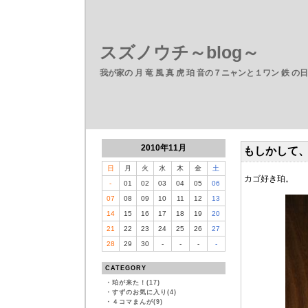
スズノウチ～blog～
我が家の 月 竜 風 真 虎 珀 音の７ニャンと１ワン 鉄 の
2010年11月
もしかして
日
月
火
水
木
金
土
カゴ好き珀。
-
01
02
03
04
05
06
07
08
09
10
11
12
13
14
15
16
17
18
19
20
21
22
23
24
25
26
27
28
29
30
-
-
-
-
CATEGORY
・
珀が来た！(17)
・
すずのお気に入り(4)
・
４コマまんが(9)