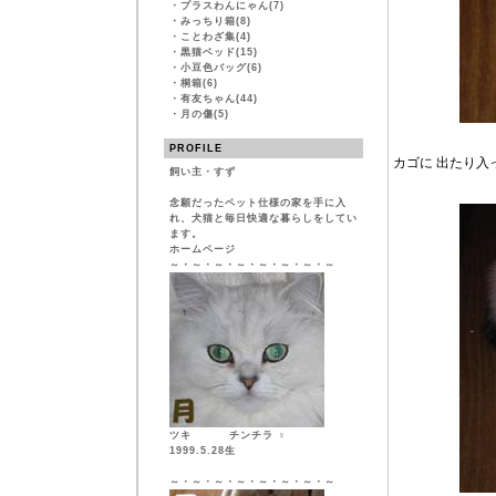
・
プラスわんにゃん(7)
・
みっちり箱(8)
・
ことわざ集(4)
・
黒猫ベッド(15)
・
小豆色バッグ(6)
・
桐箱(6)
・
有友ちゃん(44)
・
月の傷(5)
PROFILE
カゴに 出たり入
飼い主・すず
念願だったペット仕様の家を手に入
れ、犬猫と毎日快適な暮らしをしてい
ます。
ホームページ
～・～・～・～・～・～・～・～
ツキ チンチラ ♀
1999.5.28生
～・～・～・～・～・～・～・～