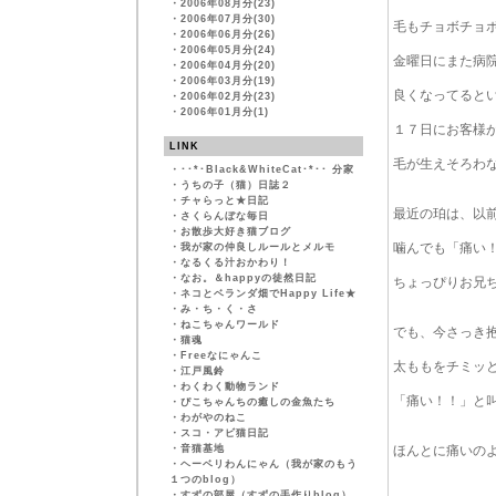
・
2006年08月分(23)
・
2006年07月分(30)
毛もチョボチョ
・
2006年06月分(26)
・
2006年05月分(24)
金曜日にまた病
・
2006年04月分(20)
・
2006年03月分(19)
良くなってると
・
2006年02月分(23)
・
2006年01月分(1)
１７日にお客様
LINK
毛が生えそろわ
・
･･*･Black&WhiteCat･*･･ 分家
・
うちの子（猫）日誌２
・
チャらっと★日記
最近の珀は、以
・
さくらんぼな毎日
・
お散歩大好き猫ブログ
噛んでも「痛い
・
我が家の仲良しルールとメルモ
・
なるくる汁おかわり！
・
なお。＆happyの徒然日記
ちょっぴりお兄
・
ネコとベランダ畑でHappy Life★
・
み・ち・く・さ
・
ねこちゃんワールド
でも、今さっき
・
猫魂
・
Freeなにゃんこ
太ももをチミッ
・
江戸風鈴
・
わくわく動物ランド
「痛い！！」と
・
ぴこちゃんちの癒しの金魚たち
・
わがやのねこ
・
スコ・アビ猫日記
・
音猫基地
ほんとに痛いの
・
ヘーベリわんにゃん（我が家のもう
１つのblog）
・
すずの部屋（すずの手作りblog）