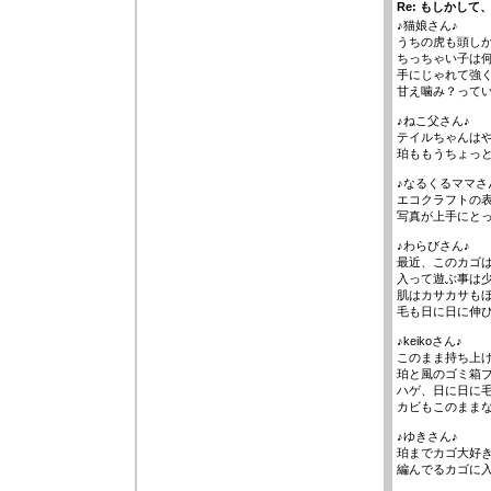
Re: もしかして
♪猫娘さん♪
うちの虎も頭し
ちっちゃい子は
手にじゃれて強
甘え噛み？って
♪ねこ父さん♪
テイルちゃんは
珀ももうちょっ
♪なるくるママさ
エコクラフトの表
写真が上手にと
♪わらびさん♪
最近、このカゴ
入って遊ぶ事は
肌はカサカサも
毛も日に日に伸
♪keikoさん♪
このまま持ち上
珀と風のゴミ箱ブ
ハゲ、日に日に
カビもこのまま
♪ゆきさん♪
珀までカゴ大好
編んでるカゴに