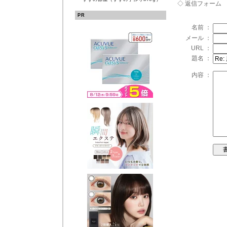
◇ 返信フォーム
PR
名前 ：
メール ：
URL ：
題名 ：
内容 ：