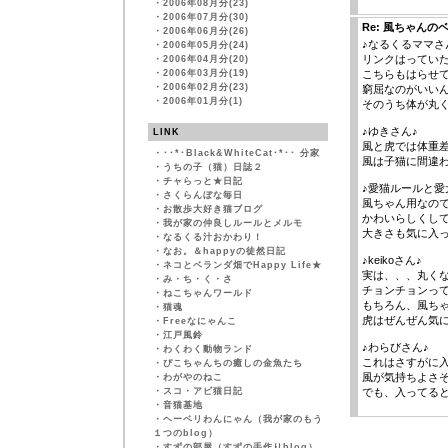
・
2006年08月分(23)
・
2006年07月分(30)
Re: 風ちゃんの
・
2006年06月分(26)
♪なるくるママさ
・
2006年05月分(24)
リンクはってい
・
2006年04月分(20)
・
2006年03月分(19)
こちらもはらせ
・
2006年02月分(23)
窮屈なのがいい
・
2006年01月分(1)
そのうち体が丸
♪ゆきさん♪
LINK
風と虎では体重
・
･･*･Black&WhiteCat･*･･ 分家
風は子猫に間違わ
・
うちの子（猫）日誌２
・
チャらっと★日記
♪愛猫ルールと愛
・
さくらんぼな毎日
風ちゃん用なの
・
お散歩大好き猫ブログ
かわいらしくし
・
我が家の仲良しルールとメルモ
大きさも気に入
・
なるくる汁おかわり！
・
なお。＆happyの徒然日記
♪keikoさん♪
・
ネコとベランダ畑でHappy Life★
実は、、、丸く
・
み・ち・く・さ
チョンチョンっ
・
ねこちゃんワールド
もちろん、風ち
・
猫魂
虎はぜんぜん気
・
Freeなにゃんこ
・
江戸風鈴
♪わらびさん♪
・
わくわく動物ランド
これはさすがに
・
ぴこちゃんちの癒しの金魚たち
風が気持ちよさ
・
わがやのねこ
・
スコ・アビ猫日記
でも、入ってる
・
音猫基地
・
ヘーベリわんにゃん（我が家のもう
１つのblog）
・
すずの部屋（すずの手作りblog）