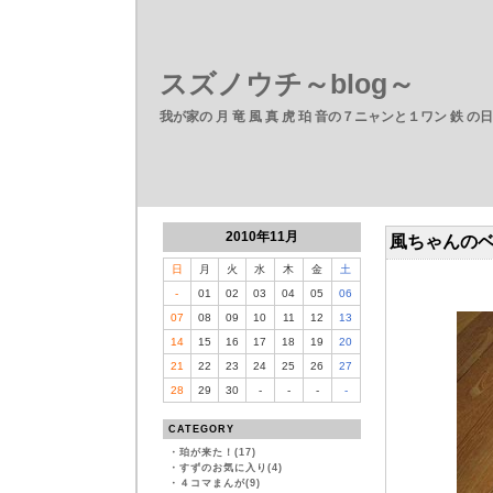
スズノウチ～blog～
我が家の 月 竜 風 真 虎 珀 音の７ニャンと１ワン 鉄 の
2010年11月
風ちゃんの
日
月
火
水
木
金
土
-
01
02
03
04
05
06
07
08
09
10
11
12
13
14
15
16
17
18
19
20
21
22
23
24
25
26
27
28
29
30
-
-
-
-
CATEGORY
・
珀が来た！(17)
・
すずのお気に入り(4)
・
４コマまんが(9)