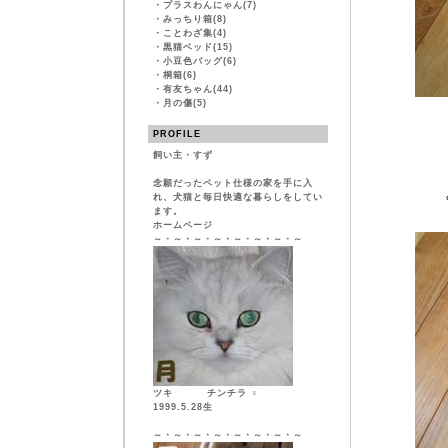
・
プラスわんにゃん(7)
・
みっちり箱(8)
・
ことわざ集(4)
・
黒猫ベッド(15)
・
小豆色バッグ(6)
・
桐箱(6)
・
有友ちゃん(44)
・
月の傷(5)
PROFILE
飼い主・すず
念願だったペット仕様の家を手に入
れ、犬猫と毎日快適な暮らしをしてい
ます。
ホームページ
～・～・～・～・～・～・～・～
ツキ チンチラ ♀
1999.5.28生
～・～・～・～・～・～・～・～