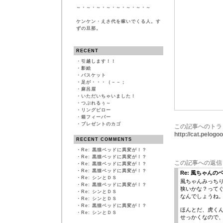
～・～・～・～・～・～・～・～
ケンケン・えさ代を稼いでくる人。す
ずの旦那。
RECENT
・
引越します！！
・
影絵
・
バスケット
・
足が・・・（－－；
・
麻呂眉
・
いただいちゃいました！
・
つぶれるぅ～
・
リングピロー
・
箱フィーバー
・
プレゼントのカゴ
この記事へのトラ
http://cat.pelog
RECENT COMMENTS
・
Re: 黒猫ベッドに異変が！？
・
Re: 黒猫ベッドに異変が！？
この記事への返信
・
Re: 黒猫ベッドに異変が！？
・
Re: 黒猫ベッドに異変が！？
Re: 風ちゃんの
・
Re: シンとＤＳ
風ちゃんみっち
・
Re: 黒猫ベッドに異変が！？
狭いかな？って
・
Re: シンとＤＳ
なんでしょうね
・
Re: シンとＤＳ
・
Re: 黒猫ベッドに異変が！？
ほんとだ、虎く
・
Re: シンとＤＳ
せっかくなので、