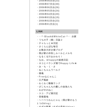
・
2006年08月分(23)
・
2006年07月分(30)
・
2006年06月分(26)
・
2006年05月分(24)
・
2006年04月分(20)
・
2006年03月分(19)
・
2006年02月分(23)
・
2006年01月分(1)
LINK
・
･･*･Black&WhiteCat･*･･ 分家
・
うちの子（猫）日誌２
・
チャらっと★日記
・
さくらんぼな毎日
・
お散歩大好き猫ブログ
・
我が家の仲良しルールとメルモ
・
なるくる汁おかわり！
・
なお。＆happyの徒然日記
・
ネコとベランダ畑でHappy Life★
・
み・ち・く・さ
・
ねこちゃんワールド
・
猫魂
・
Freeなにゃんこ
・
江戸風鈴
・
わくわく動物ランド
・
ぴこちゃんちの癒しの金魚たち
・
わがやのねこ
・
スコ・アビ猫日記
・
音猫基地
・
ヘーベリわんにゃん（我が家のもう
１つのblog）
・
すずの部屋（すずの手作りblog）