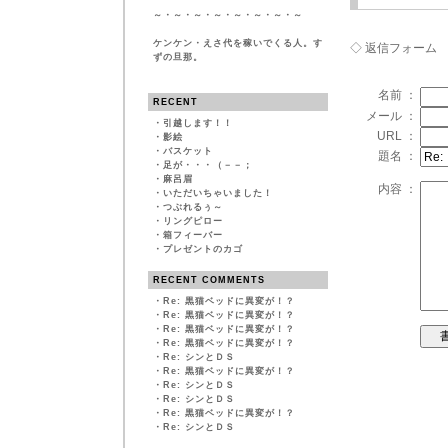
～・～・～・～・～・～・～・～
ケンケン・えさ代を稼いでくる人。す
◇ 返信フォーム
ずの旦那。
名前 ：
RECENT
メール ：
・
引越します！！
URL ：
・
影絵
・
バスケット
題名 ：
・
足が・・・（－－；
・
麻呂眉
内容 ：
・
いただいちゃいました！
・
つぶれるぅ～
・
リングピロー
・
箱フィーバー
・
プレゼントのカゴ
RECENT COMMENTS
・
Re: 黒猫ベッドに異変が！？
・
Re: 黒猫ベッドに異変が！？
・
Re: 黒猫ベッドに異変が！？
・
Re: 黒猫ベッドに異変が！？
・
Re: シンとＤＳ
・
Re: 黒猫ベッドに異変が！？
・
Re: シンとＤＳ
・
Re: シンとＤＳ
・
Re: 黒猫ベッドに異変が！？
・
Re: シンとＤＳ