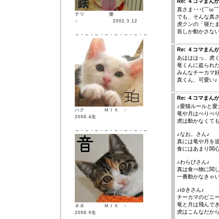
Re: ４コマまん
真さま･･･(￣ω￣;
テツ 柴
でも、そんな真さま
♂ 2002.3.12
虎クンの「寝たま
首しか動かさないって
～・～・～・～・～・～・～・～
Re: ４コマまん
あはははっ、虎
竜くんに盗られ
みんなチーカマ
真くん、可愛い♪
Re: ４コマまん
♪愛猫ルールと愛
ハク ＭＩＸ ♂
竜や月はぺりぺ
2008.4生
虎は動かなくて
～・～・～・～・～・～・～・～
♪なお。さん♪
真には竜や月を
食にはあまり関
♪わらびさん♪
真は食べ物に関
一番動かなきゃ
♪ゆきさん♪
チーカマのビニ
竜と月は飛んで
ネネ ＭＩＸ ♀
虎はこんなだか
2008.9生