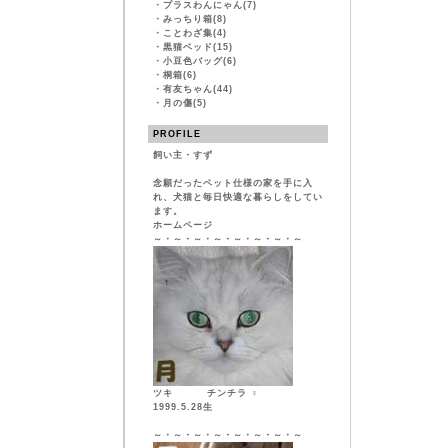
・
プラスわんにゃん(7)
・
みっちり箱(8)
・
ことわざ集(4)
・
黒猫ベッド(15)
・
小豆色バッグ(6)
・
桐箱(6)
・
有友ちゃん(44)
・
月の傷(5)
PROFILE
飼い主・すず
念願だったペット仕様の家を手に入
れ、犬猫と毎日快適な暮らしをしてい
ます。
ホームページ
～・～・～・～・～・～・～・～
ツキ チンチラ ♀
1999.5.28生
～・～・～・～・～・～・～・～