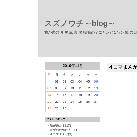
スズノウチ～blog～
我が家の 月 竜 風 真 虎 珀 音の７ニャンと１ワン 鉄 の
2010年11月
４コマまん
日
月
火
水
木
金
土
-
01
02
03
04
05
06
07
08
09
10
11
12
13
14
15
16
17
18
19
20
21
22
23
24
25
26
27
28
29
30
-
-
-
-
CATEGORY
・
珀が来た！(17)
・
すずのお気に入り(4)
・
４コマまんが(9)