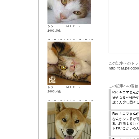
シン ＭＩＸ ♂
2003.5生
～・～・～・～・～・～・～・～
この記事へのトラ
http://cat.pelog
この記事への返信
トラ ＭＩＸ ♂
2003.4生
Re: ４コマまん
好きな食べ物を
～・～・～・～・～・～・～・～
虎くん少し図々
Re: ４コマまん
なんかシン君が
私も以前１０匹
トロいこがいる