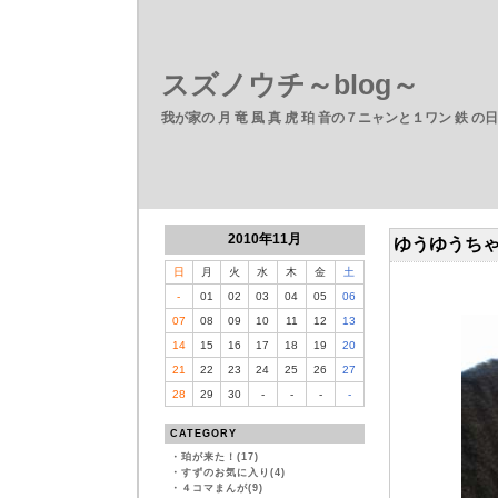
スズノウチ～blog～
我が家の 月 竜 風 真 虎 珀 音の７ニャンと１ワン 鉄 の
2010年11月
ゆうゆうち
日
月
火
水
木
金
土
-
01
02
03
04
05
06
07
08
09
10
11
12
13
14
15
16
17
18
19
20
21
22
23
24
25
26
27
28
29
30
-
-
-
-
CATEGORY
・
珀が来た！(17)
・
すずのお気に入り(4)
・
４コマまんが(9)