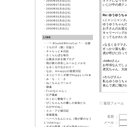
オトナになっち
・
2006年08月分(23)
いじけ中の虎クン、
・
2006年07月分(30)
・
2006年06月分(26)
・
2006年05月分(24)
Re: ゆうゆう
・
2006年04月分(20)
♪ニャンニャンさ
・
2006年03月分(19)
ゆうゆうちゃん
・
2006年02月分(23)
お子さんのお迎
・
2006年01月分(1)
キャリーバッグ
とってもかわい
LINK
・
･･*･Black&WhiteCat･*･･ 分家
♪なるくるママさ
・
うちの子（猫）日誌２
すっかり落ち着
・
チャらっと★日記
虎が呼びに行っ
・
さくらんぼな毎日
・
お散歩大好き猫ブログ
♪keikoさん♪
・
我が家の仲良しルールとメルモ
お年頃なんでし
・
なるくる汁おかわり！
虎兄ちゃん、大
・
なお。＆happyの徒然日記
・
ネコとベランダ畑でHappy Life★
♪わらびさん♪
・
み・ち・く・さ
私もゆうゆうち
・
ねこちゃんワールド
喜んで虎に飛び
・
猫魂
・
Freeなにゃんこ
・
江戸風鈴
・
わくわく動物ランド
◇ 返信フォーム
・
ぴこちゃんちの癒しの金魚たち
・
わがやのねこ
・
スコ・アビ猫日記
・
音猫基地
名前 ：
・
ヘーベリわんにゃん（我が家のもう
メール ：
１つのblog）
・
すずの部屋（すずの手作りblog）