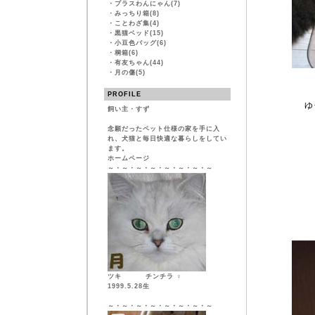
・
プラスわんにゃん(7)
・
みっちり箱(8)
・
ことわざ集(4)
・
黒猫ベッド(15)
・
小豆色バッグ(6)
・
桐箱(6)
・
有友ちゃん(44)
・
月の傷(5)
PROFILE
ゆ
飼い主・すず
念願だったペット仕様の家を手に入
れ、犬猫と毎日快適な暮らしをしてい
ます。
ホームページ
～・～・～・～・～・～・～・～
ツキ チンチラ ♀
1999.5.28生
～・～・～・～・～・～・～・～