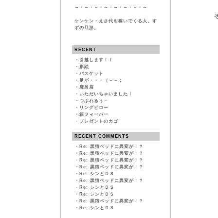
～・～・～・～・～・～・～・～
ケンケン・えさ代を稼いでくる人。す
ずの旦那。
RECENT
・
引越します！！
・
影絵
・
バスケット
・
足が・・・（－－；
・
麻呂眉
・
いただいちゃいました！
・
つぶれるぅ～
・
リングピロー
・
箱フィーバー
・
プレゼントのカゴ
RECENT COMMENTS
・
Re: 黒猫ベッドに異変が！？
・
Re: 黒猫ベッドに異変が！？
・
Re: 黒猫ベッドに異変が！？
・
Re: 黒猫ベッドに異変が！？
・
Re: シンとＤＳ
・
Re: 黒猫ベッドに異変が！？
・
Re: シンとＤＳ
・
Re: シンとＤＳ
・
Re: 黒猫ベッドに異変が！？
・
Re: シンとＤＳ