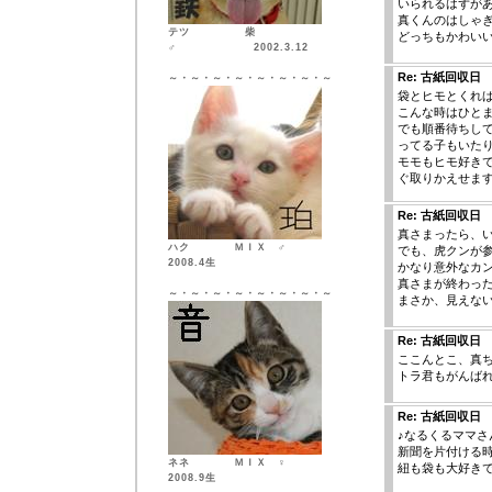
いられるはずが
真くんのはしゃ
テツ 柴
どっちもかわい
♂ 2002.3.12
Re: 古紙回収日
～・～・～・～・～・～・～・～
袋とヒモとくれ
こんな時はひと
でも順番待ちし
ってる子もいた
モモもヒモ好き
ぐ取りかえせま
Re: 古紙回収日
真さまったら、
ハク ＭＩＸ ♂
でも、虎クンが
2008.4生
かなり意外なカ
真さまが終わっ
～・～・～・～・～・～・～・～
まさか、見えない
Re: 古紙回収日
ここんとこ、真
トラ君もがんば
Re: 古紙回収日
♪なるくるママさ
新聞を片付ける
ネネ ＭＩＸ ♀
紐も袋も大好き
2008.9生