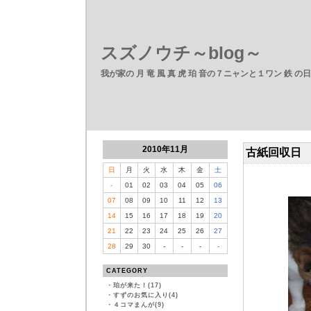
スズノウチ～blog～
我が家の 月 竜 風 真 虎 珀 音の７ニャンと１ワン 鉄 の
2010年11月
古紙回収日
日
月
火
水
木
金
土
-
01
02
03
04
05
06
07
08
09
10
11
12
13
14
15
16
17
18
19
20
21
22
23
24
25
26
27
28
29
30
-
-
-
-
CATEGORY
・
珀が来た！(17)
・
すずのお気に入り(4)
・
４コマまんが(9)