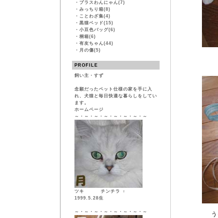
・
プラスわんにゃん(7)
・
みっちり箱(8)
・
ことわざ集(4)
・
黒猫ベッド(15)
・
小豆色バッグ(6)
・
桐箱(6)
・
有友ちゃん(44)
・
月の傷(5)
PROFILE
飼い主・すず
念願だったペット仕様の家を手に入
れ、犬猫と毎日快適な暮らしをしてい
ます。
ホームページ
～・～・～・～・～・～・～・～
ツキ チンチラ ♀
1999.5.28生
～・～・～・～・～・～・～・～
う