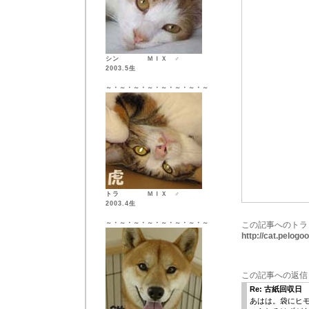
シン ＭＩＸ ♂
2003.5生
～・～・～・～・～・～・～・～
トラ ＭＩＸ ♂
2003.4生
～・～・～・～・～・～・～・～
この記事へのトラ
http://cat.pelog
この記事への返信
Re: 古紙回収日
あはは。袋にヒ