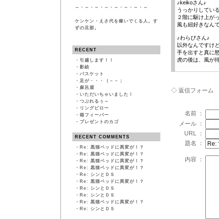
♪keikoさん♪
～・～・～・～・～・～・～・～
うっかりしてい
２階に駆け上が
ケンケン・えさ代を稼いでくる人。す
風も紐好きなん
ずの旦那。
♪わらびさん♪
以外なんですけ
RECENT
手を出すと真に
虎の後は、風が
・
引越します！！
・
影絵
・
バスケット
・
足が・・・（－－；
・
麻呂眉
◇ 返信フォーム
・
いただいちゃいました！
・
つぶれるぅ～
・
リングピロー
名前 ：
・
箱フィーバー
・
プレゼントのカゴ
メール ：
URL ：
RECENT COMMENTS
題名 ：
・
Re: 黒猫ベッドに異変が！？
・
Re: 黒猫ベッドに異変が！？
内容 ：
・
Re: 黒猫ベッドに異変が！？
・
Re: 黒猫ベッドに異変が！？
・
Re: シンとＤＳ
・
Re: 黒猫ベッドに異変が！？
・
Re: シンとＤＳ
・
Re: シンとＤＳ
・
Re: 黒猫ベッドに異変が！？
・
Re: シンとＤＳ