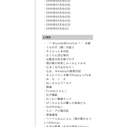
・
2006年08月分(23)
・
2006年07月分(30)
・
2006年06月分(26)
・
2006年05月分(24)
・
2006年04月分(20)
・
2006年03月分(19)
・
2006年02月分(23)
・
2006年01月分(1)
LINK
・
･･*･Black&WhiteCat･*･･ 分家
・
うちの子（猫）日誌２
・
チャらっと★日記
・
さくらんぼな毎日
・
お散歩大好き猫ブログ
・
我が家の仲良しルールとメルモ
・
なるくる汁おかわり！
・
なお。＆happyの徒然日記
・
ネコとベランダ畑でHappy Life★
・
み・ち・く・さ
・
ねこちゃんワールド
・
猫魂
・
Freeなにゃんこ
・
江戸風鈴
・
わくわく動物ランド
・
ぴこちゃんちの癒しの金魚たち
・
わがやのねこ
・
スコ・アビ猫日記
・
音猫基地
・
ヘーベリわんにゃん（我が家のもう
１つのblog）
・
すずの部屋（すずの手作りblog）