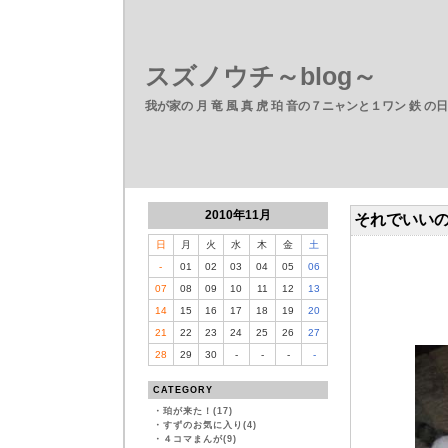
スズノウチ～blog～
我が家の 月 竜 風 真 虎 珀 音の７ニャンと１ワン 鉄 の
2010年11月
それでいい
日
月
火
水
木
金
土
-
01
02
03
04
05
06
07
08
09
10
11
12
13
14
15
16
17
18
19
20
21
22
23
24
25
26
27
28
29
30
-
-
-
-
CATEGORY
・
珀が来た！(17)
・
すずのお気に入り(4)
・
４コマまんが(9)