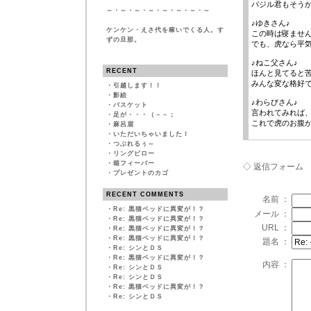
バジル君もそう
～・～・～・～・～・～・～・～
♪ゆきさん♪
ケンケン・えさ代を稼いでくる人。す
この時は寝ませ
ずの旦那。
でも、虎なら平
♪ねこ父さん♪
RECENT
ほんと見てると
みんな変な格好
・
引越します！！
・
影絵
♪わらびさん♪
・
バスケット
言われてみれば、
・
足が・・・（－－；
これで虎のお腹
・
麻呂眉
・
いただいちゃいました！
・
つぶれるぅ～
・
リングピロー
・
箱フィーバー
◇ 返信フォーム
・
プレゼントのカゴ
RECENT COMMENTS
名前 ：
・
Re: 黒猫ベッドに異変が！？
メール ：
・
Re: 黒猫ベッドに異変が！？
URL ：
・
Re: 黒猫ベッドに異変が！？
・
Re: 黒猫ベッドに異変が！？
題名 ：
・
Re: シンとＤＳ
・
Re: 黒猫ベッドに異変が！？
内容 ：
・
Re: シンとＤＳ
・
Re: シンとＤＳ
・
Re: 黒猫ベッドに異変が！？
・
Re: シンとＤＳ