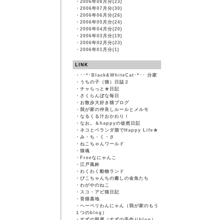
・
2006年08月分(23)
・
2006年07月分(30)
・
2006年06月分(26)
・
2006年05月分(24)
・
2006年04月分(20)
・
2006年03月分(19)
・
2006年02月分(23)
・
2006年01月分(1)
LINK
・
･･*･Black&WhiteCat･*･･ 分家
・
うちの子（猫）日誌２
・
チャらっと★日記
・
さくらんぼな毎日
・
お散歩大好き猫ブログ
・
我が家の仲良しルールとメルモ
・
なるくる汁おかわり！
・
なお。＆happyの徒然日記
・
ネコとベランダ畑でHappy Life★
・
み・ち・く・さ
・
ねこちゃんワールド
・
猫魂
・
Freeなにゃんこ
・
江戸風鈴
・
わくわく動物ランド
・
ぴこちゃんちの癒しの金魚たち
・
わがやのねこ
・
スコ・アビ猫日記
・
音猫基地
・
ヘーベリわんにゃん（我が家のもう
１つのblog）
・
すずの部屋（すずの手作りblog）