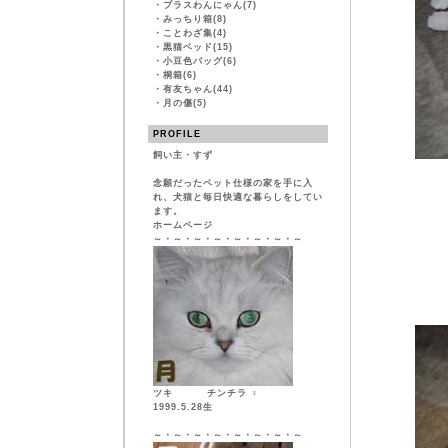
・
プラスわんにゃん(7)
・
みっちり箱(8)
・
ことわざ集(4)
・
黒猫ベッド(15)
・
小豆色バッグ(6)
・
桐箱(6)
・
有友ちゃん(44)
・
月の傷(5)
PROFILE
飼い主・すず
念願だったペット仕様の家を手に入
れ、犬猫と毎日快適な暮らしをしてい
ます。
ホームページ
～・～・～・～・～・～・～・～
ツキ チンチラ ♀
1999.5.28生
～・～・～・～・～・～・～・～