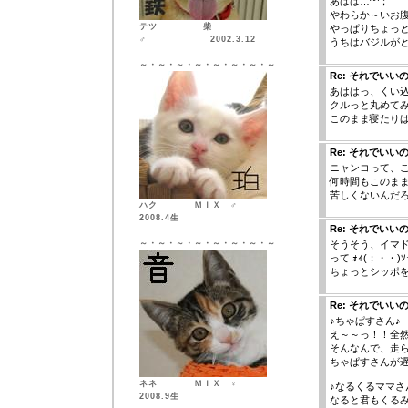
あはは…^^；
やわらか～いお
テツ 柴
やっぱりちょっと
♂ 2002.3.12
うちはバジルが
～・～・～・～・～・～・～・～
Re: それでいい
あははっ、くい
クルっと丸めてみ
このまま寝たり
Re: それでいい
ニャンコって、
何時間もこのま
苦しくないんだ
ハク ＭＩＸ ♂
2008.4生
Re: それでいい
～・～・～・～・～・～・～・～
そうそう、イマ
って ｫｨ(；・・)
ちょっとシッポを
Re: それでいい
♪ちゃぱすさん♪
え～～っ！！全
そんなんで、走
ちゃぱすさんが遅
ネネ ＭＩＸ ♀
♪なるくるママさ
2008.9生
なると君もくる