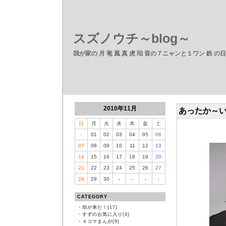
スズノウチ～blog～
我が家の 月 竜 風 真 虎 珀 音の７ニャンと１ワン 鉄 の
2010年11月
あったか～い
日
月
火
水
木
金
土
-
01
02
03
04
05
06
07
08
09
10
11
12
13
14
15
16
17
18
19
20
21
22
23
24
25
26
27
28
29
30
-
-
-
-
CATEGORY
・
珀が来た！(17)
・
すずのお気に入り(4)
・
４コマまんが(9)