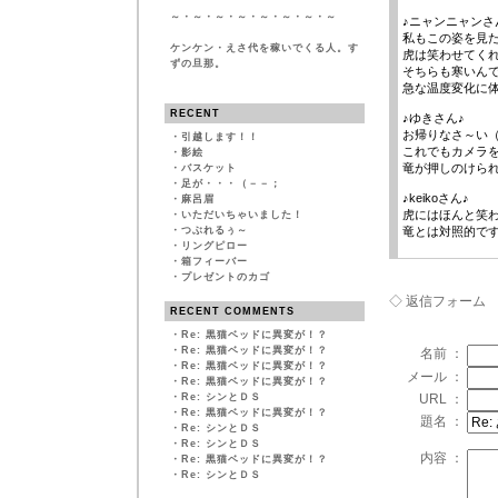
～・～・～・～・～・～・～・～
♪ニャンニャンさ
私もこの姿を見
ケンケン・えさ代を稼いでくる人。す
虎は笑わせてく
ずの旦那。
そちらも寒いん
急な温度変化に
RECENT
♪ゆきさん♪
お帰りなさ～い
・
引越します！！
これでもカメラ
・
影絵
竜が押しのけら
・
バスケット
・
足が・・・（－－；
♪keikoさん♪
・
麻呂眉
虎にはほんと笑
・
いただいちゃいました！
・
つぶれるぅ～
竜とは対照的で
・
リングピロー
・
箱フィーバー
・
プレゼントのカゴ
◇ 返信フォーム
RECENT COMMENTS
・
Re: 黒猫ベッドに異変が！？
・
Re: 黒猫ベッドに異変が！？
名前 ：
・
Re: 黒猫ベッドに異変が！？
メール ：
・
Re: 黒猫ベッドに異変が！？
・
Re: シンとＤＳ
URL ：
・
Re: 黒猫ベッドに異変が！？
題名 ：
・
Re: シンとＤＳ
・
Re: シンとＤＳ
内容 ：
・
Re: 黒猫ベッドに異変が！？
・
Re: シンとＤＳ