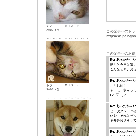
シン ＭＩＸ ♂
2003.5生
この記事へのトラ
http://cat.pelog
～・～・～・～・～・～・～・～
この記事への返信
Re: あったか～い
ほんと今日は寒
こんなとき、おち
Re: あったか～い
トラ ＭＩＸ ♂
こんちは！
2003.4生
今日は、寒かっ
(ノ´▽｀)ノ
～・～・～・～・～・～・～・～
Re: あったか～い
と、虎クン…ヾ(≧▽
いや、それはゼ
キモチ良さそうです
Re: あったか～い