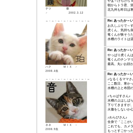
やぁ～げらげら o(
朝からトラ君、
テツ 柴
北九州も昨日は
♂ 2002.3.12
Re: あったか～い
～・～・～・～・～・～・～・～
お久しぶりで～
虎くん、気持ち
竜くんが狭そうだ
水槽のライトは温
Re: あったか～い
やっぱり虎くん
竜くんのチンマ
最高。丸いお顔が
ハク ＭＩＸ ♂
2008.4生
Re: あったか～い
♪なるくるママさ
～・～・～・～・～・～・～・～
ここ数日、寒か
水槽の上と布団
♪ちゃぱすさん♪
水槽の上はしば
下りてきますが
火傷をしないか
♪わらびさん♪
全身で「ここが
ネネ ＭＩＸ ♀
これでも、カメ
2008.9生
もっとすごかっ