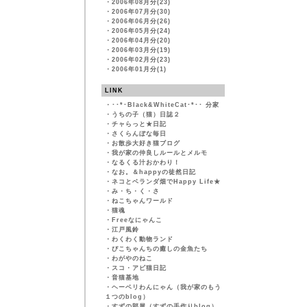
・
2006年08月分(23)
・
2006年07月分(30)
・
2006年06月分(26)
・
2006年05月分(24)
・
2006年04月分(20)
・
2006年03月分(19)
・
2006年02月分(23)
・
2006年01月分(1)
LINK
・
･･*･Black&WhiteCat･*･･ 分家
・
うちの子（猫）日誌２
・
チャらっと★日記
・
さくらんぼな毎日
・
お散歩大好き猫ブログ
・
我が家の仲良しルールとメルモ
・
なるくる汁おかわり！
・
なお。＆happyの徒然日記
・
ネコとベランダ畑でHappy Life★
・
み・ち・く・さ
・
ねこちゃんワールド
・
猫魂
・
Freeなにゃんこ
・
江戸風鈴
・
わくわく動物ランド
・
ぴこちゃんちの癒しの金魚たち
・
わがやのねこ
・
スコ・アビ猫日記
・
音猫基地
・
ヘーベリわんにゃん（我が家のもう
１つのblog）
・
すずの部屋（すずの手作りblog）