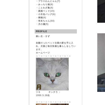
・
プラスわんにゃん(7)
・
みっちり箱(8)
・
ことわざ集(4)
・
黒猫ベッド(15)
・
小豆色バッグ(6)
・
桐箱(6)
・
有友ちゃん(44)
・
月の傷(5)
PROFILE
飼い主・すず
念願だったペット仕様の家を手に入
れ、犬猫と毎日快適な暮らしをしてい
ます。
ホームページ
～・～・～・～・～・～・～・～
ツキ チンチラ ♀
1999.5.28生
～・～・～・～・～・～・～・～