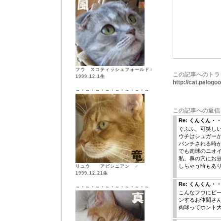
フウ スコティッシュフォールド♀
この記事へのトラ
1999.12.1生
http://cat.pelog
～・～・～・～・～・～・～・～
この記事への返信
Re: くんくん・
ぐふふ、可笑しいゞ
ウチはシュガー
パンチされる時
でも肉球のニオ
私、鼻の穴にお
しちゃう時もあ
リュウ アビシニアン ♂
1999.12.21生
Re: くんくん・
～・～・～・～・～・～・～・～
こんなフウにピ
ンするお仲間さ
肉球ってホント