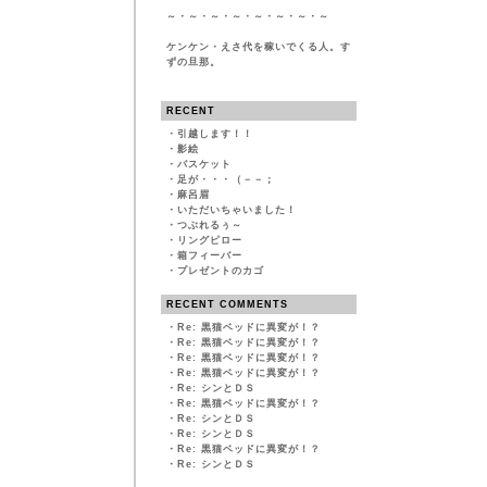
～・～・～・～・～・～・～・～
ケンケン・えさ代を稼いでくる人。す
ずの旦那。
RECENT
・
引越します！！
・
影絵
・
バスケット
・
足が・・・（－－；
・
麻呂眉
・
いただいちゃいました！
・
つぶれるぅ～
・
リングピロー
・
箱フィーバー
・
プレゼントのカゴ
RECENT COMMENTS
・
Re: 黒猫ベッドに異変が！？
・
Re: 黒猫ベッドに異変が！？
・
Re: 黒猫ベッドに異変が！？
・
Re: 黒猫ベッドに異変が！？
・
Re: シンとＤＳ
・
Re: 黒猫ベッドに異変が！？
・
Re: シンとＤＳ
・
Re: シンとＤＳ
・
Re: 黒猫ベッドに異変が！？
・
Re: シンとＤＳ