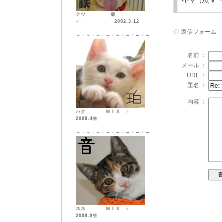
ヽ(*´∀｀)八(´∀｀*
テツ 柴
♂ 2002.3.12
◇ 返信フォーム
～・～・～・～・～・～・～・～
名前 ：
メール ：
URL ：
題名 ：
内容 ：
ハク ＭＩＸ ♂
2008.4生
～・～・～・～・～・～・～・～
ネネ ＭＩＸ ♀
2008.9生