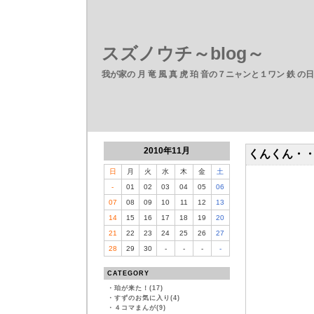
スズノウチ～blog～
我が家の 月 竜 風 真 虎 珀 音の７ニャンと１ワン 鉄 の
2010年11月
くんくん・
日
月
火
水
木
金
土
-
01
02
03
04
05
06
07
08
09
10
11
12
13
14
15
16
17
18
19
20
21
22
23
24
25
26
27
28
29
30
-
-
-
-
CATEGORY
・
珀が来た！(17)
・
すずのお気に入り(4)
・
４コマまんが(9)