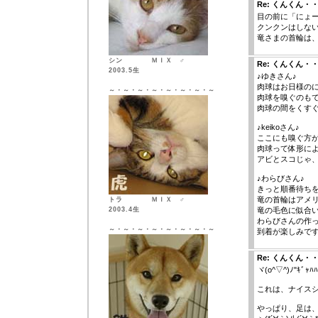
Re: くんくん・
目の前に「にょ
クンクンはしない
竜さまの首輪は
シン ＭＩＸ ♂
Re: くんくん・
2003.5生
♪ゆきさん♪
肉球はお日様の
～・～・～・～・～・～・～・～
肉球を嗅ぐのも
肉球の間をくす
♪keikoさん♪
ここにも嗅ぐ方
肉球って体形に
アビとスコじゃ
♪わらびさん♪
きっと順番待ち
竜の首輪はアメ
トラ ＭＩＸ ♂
2003.4生
竜の毛色に似合
わらびさんの作
～・～・～・～・～・～・～・～
到着が楽しみで
Re: くんくん・
ヾ(o^▽^)ﾉ"ｷﾞｬﾊﾊ
これは、ナイス
やっぱり、足は