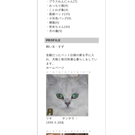
・
プラスわんにゃん(7)
・
みっちり箱(8)
・
ことわざ集(4)
・
黒猫ベッド(15)
・
小豆色バッグ(6)
・
桐箱(6)
・
有友ちゃん(44)
・
月の傷(5)
PROFILE
飼い主・すず
念願だったペット仕様の家を手に入
れ、犬猫と毎日快適な暮らしをしてい
ます。
ホームページ
～・～・～・～・～・～・～・～
ツキ チンチラ ♀
1999.5.28生
～・～・～・～・～・～・～・～