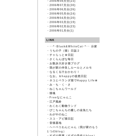
・
2006年08月分(23)
・
2006年07月分(30)
・
2006年06月分(26)
・
2006年05月分(24)
・
2006年04月分(20)
・
2006年03月分(19)
・
2006年02月分(23)
・
2006年01月分(1)
LINK
・
･･*･Black&WhiteCat･*･･ 分家
・
うちの子（猫）日誌２
・
チャらっと★日記
・
さくらんぼな毎日
・
お散歩大好き猫ブログ
・
我が家の仲良しルールとメルモ
・
なるくる汁おかわり！
・
なお。＆happyの徒然日記
・
ネコとベランダ畑でHappy Life★
・
み・ち・く・さ
・
ねこちゃんワールド
・
猫魂
・
Freeなにゃんこ
・
江戸風鈴
・
わくわく動物ランド
・
ぴこちゃんちの癒しの金魚たち
・
わがやのねこ
・
スコ・アビ猫日記
・
音猫基地
・
ヘーベリわんにゃん（我が家のもう
１つのblog）
・
すずの部屋（すずの手作りblog）