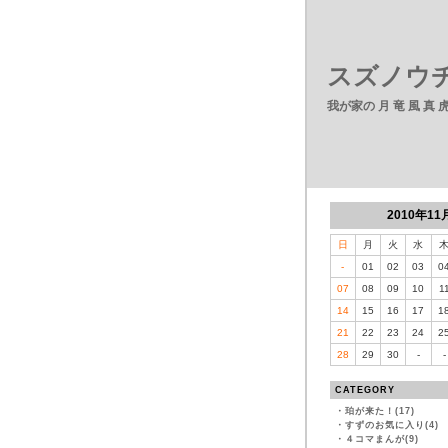
スズノウチ
我が家の 月 竜 風 真
2010年11
日
月
火
水
-
01
02
03
0
07
08
09
10
1
14
15
16
17
1
21
22
23
24
2
28
29
30
-
-
CATEGORY
・
珀が来た！(17)
・
すずのお気に入り(4)
・
４コマまんが(9)