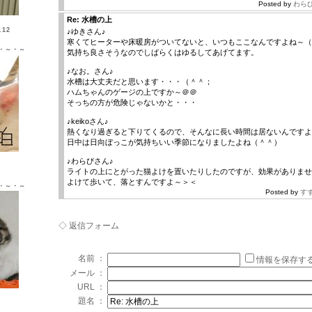
Posted by
わら
Re: 水槽の上
12
♪ゆきさん♪
寒くてヒーターや床暖房がついてないと、いつもここなんですよね～（
・～・～
気持ち良さそうなのでしばらくはゆるしてあげてます。
♪なお。さん♪
水槽は大丈夫だと思います・・・（＾＾；
ハムちゃんのゲージの上ですか～＠＠
そっちの方が危険じゃないかと・・・
♪keikoさん♪
熱くなり過ぎると下りてくるので、そんなに長い時間は居ないんですよ
日中は日向ぼっこが気持ちいい季節になりましたよね（＾＾）
Ｘ ♂
♪わらびさん♪
ライトの上にとがった猫よけを置いたりしたのですが、効果がありませ
よけて歩いて、落とすんですよ～＞＜
・～・～
Posted by
す
◇ 返信フォーム
名前 ：
情報を保存す
メール ：
URL ：
Ｘ ♀
題名 ：