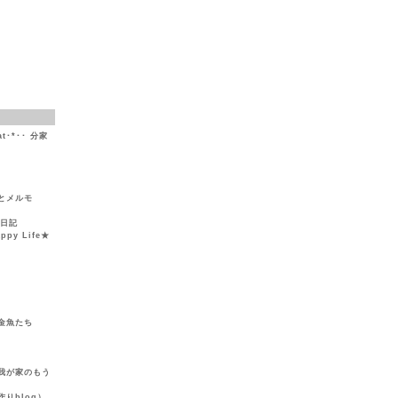
at･*･･ 分家
とメルモ
然日記
y Life★
金魚たち
我が家のもう
りblog）