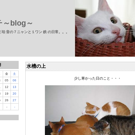
～blog～
 虎 珀 音の７ニャンと１ワン 鉄 の日常。。。
月
水槽の上
木
金
土
少し寒かった日のこと・・・
4
05
06
1
12
13
8
19
20
5
26
27
-
-