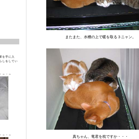
またまた、水槽の上で暖を取る３ニャン。
家を手に入
らしをしてい
・～・～
ラ ♀
・～・～
真ちゃん、竜君を枕ですか・・・