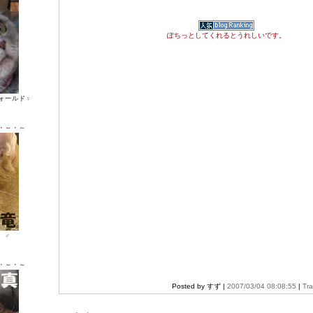
ぽちっとしてくれるとうれしいです。
ォールド♀
・～・～
ン ♂
・～・～
Posted by すず |
2007/03/04 08:08:55
|
Tr