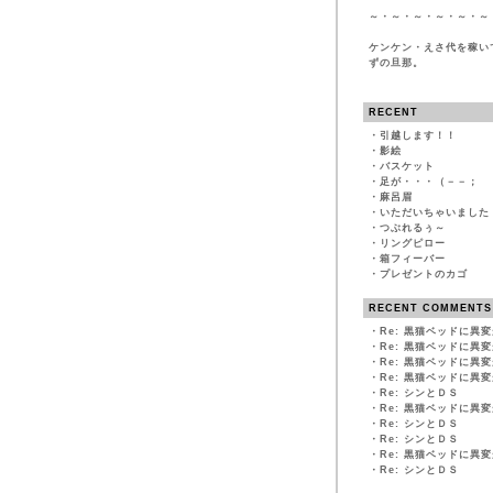
～・～・～・～・～・～
ケンケン・えさ代を稼い
ずの旦那。
RECENT
・
引越します！！
・
影絵
・
バスケット
・
足が・・・（－－；
・
麻呂眉
・
いただいちゃいました
・
つぶれるぅ～
・
リングピロー
・
箱フィーバー
・
プレゼントのカゴ
RECENT COMMENTS
・
Re: 黒猫ベッドに異
・
Re: 黒猫ベッドに異
・
Re: 黒猫ベッドに異
・
Re: 黒猫ベッドに異
・
Re: シンとＤＳ
・
Re: 黒猫ベッドに異
・
Re: シンとＤＳ
・
Re: シンとＤＳ
・
Re: 黒猫ベッドに異
・
Re: シンとＤＳ