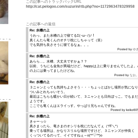
この記事へのトラックバックURL
http://cat.pelogoo.com/suzurin/rtb.php?no=1172963478329958
この記事への返信
Ｘ ♂
Re: 水槽の上
うわっ、また水槽の上で寝てるΣ(･ω･ﾉ)ﾉ！
・～・～
真くんたら竜くんのオチリ枕にしちゃって（笑）
でも気持ち良さそうに寝てるなぁ。。。
Posted by
ゆ
Re: 水槽の上
あらら…。水槽、大丈夫ですかぁ？？
以前、うちにも金魚が異端だけど、happyは上に乗りませんでしたよ
の上には乗ってましたけどね。
Posted by
なお
Re: 水槽の上
Ｘ ♂
３ニャンとっても気持ちよさそう・・・ちょっとばかし場所が気になり
ついみとれちゃいそう。
最近はこちらも暖かい日が続いて、３ニャンとも日向ぼっこ。でもまだ
・～・～
ようです。
ここでも竜くんはエライっす。やっぱり兄ちゃんですね。
Posted by keiko60
Re: 水槽の上
きゃーっ☆
真さまったら、竜さまのオシリを枕にだなんてぇ（*/∇＼*）
乗ってる場所は、かなりスリルな場所ですけど、３ニャンズが仲良く
くっついてるのって、イイですねぇ～o(*^▽^*)o