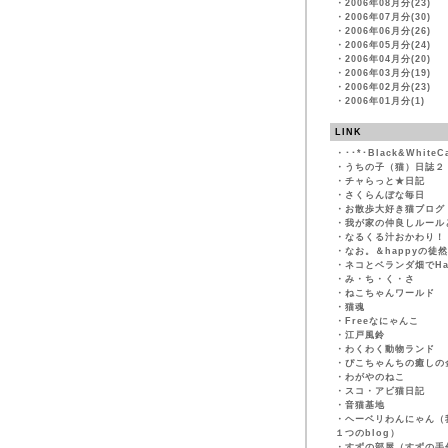
・
2006年08月分(23)
・
2006年07月分(30)
・
2006年06月分(26)
・
2006年05月分(24)
・
2006年04月分(20)
・
2006年03月分(19)
・
2006年02月分(23)
・
2006年01月分(1)
LINK
・
･･*･Black&WhiteC
・
うちの子（猫）日誌２
・
チャらっと★日記
・
さくらんぼな毎日
・
お散歩大好き猫ブログ
・
我が家の仲良しルール
・
なるくる汁おかわり！
・
なお。＆happyの徒
・
ネコとベランダ畑でHapp
・
み・ち・く・さ
・
ねこちゃんワールド
・
猫魂
・
Freeなにゃんこ
・
江戸風鈴
・
わくわく動物ランド
・
ぴこちゃんちの癒しの
・
わがやのねこ
・
スコ・アビ猫日記
・
音猫基地
・
ヘーベリわんにゃん（
１つのblog）
・
すずの部屋（すずの手作