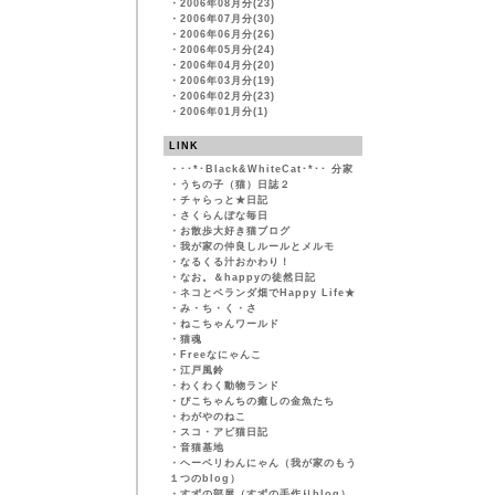
・
2006年08月分(23)
・
2006年07月分(30)
・
2006年06月分(26)
・
2006年05月分(24)
・
2006年04月分(20)
・
2006年03月分(19)
・
2006年02月分(23)
・
2006年01月分(1)
LINK
・
･･*･Black&WhiteCat･*･･ 分家
・
うちの子（猫）日誌２
・
チャらっと★日記
・
さくらんぼな毎日
・
お散歩大好き猫ブログ
・
我が家の仲良しルールとメルモ
・
なるくる汁おかわり！
・
なお。＆happyの徒然日記
・
ネコとベランダ畑でHappy Life★
・
み・ち・く・さ
・
ねこちゃんワールド
・
猫魂
・
Freeなにゃんこ
・
江戸風鈴
・
わくわく動物ランド
・
ぴこちゃんちの癒しの金魚たち
・
わがやのねこ
・
スコ・アビ猫日記
・
音猫基地
・
ヘーベリわんにゃん（我が家のもう
１つのblog）
・
すずの部屋（すずの手作りblog）