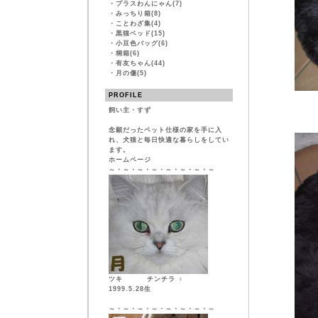
・
プラスわんにゃん(7)
・
みっちり箱(8)
・
ことわざ集(4)
・
黒猫ベッド(15)
・
小豆色バッグ(6)
・
桐箱(6)
・
有友ちゃん(44)
・
月の傷(5)
PROFILE
飼い主・すず
念願だったペット仕様の家を手に入
れ、犬猫と毎日快適な暮らしをしてい
ます。
ホームページ
～・～・～・～・～・～・～・～
ツキ チンチラ ♀
1999.5.28生
～・～・～・～・～・～・～・～