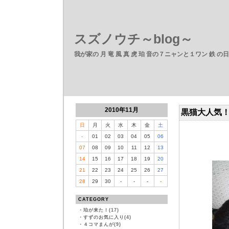
スズノウチ～blog～
我が家の 月 竜 風 真 虎 珀 音の７ニャンと１ワン 鉄 の
2010年11月
黒猫大人気
日
月
火
水
木
金
土
-
01
02
03
04
05
06
07
08
09
10
11
12
13
14
15
16
17
18
19
20
21
22
23
24
25
26
27
28
29
30
-
-
-
-
CATEGORY
・
珀が来た！(17)
・
すずのお気に入り(4)
・
４コマまんが(9)