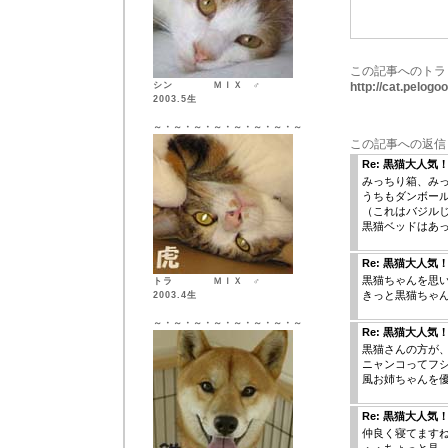
この記事へのトラ
シン ＭＩＸ ♂
http://cat.pelog
2003.5生
～・～・～・～・～・～・～・～
この記事への返信
Re: 黒猫大人気
みっちり箱、みっ
うちもダンボー
（これはバジルじ
黒猫ベッドはあっ
Re: 黒猫大人気
黒猫ちゃんを思
トラ ＭＩＸ ♂
きっと黒猫ちゃ
2003.4生
～・～・～・～・～・～・～・～
Re: 黒猫大人気
黒猫さんの方が
ニャンコってフ
風お姉ちゃんを
Re: 黒猫大人気
仲良く寝てます