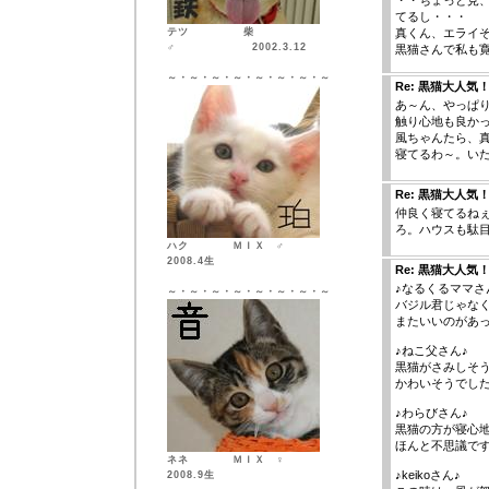
・・ちょっと見
てるし・・・
テツ 柴
真くん、エライ
♂ 2002.3.12
黒猫さんで私も
～・～・～・～・～・～・～・～
Re: 黒猫大人気
あ～ん、やっぱり
触り心地も良かっ
風ちゃんたら、
寝てるわ～。い
Re: 黒猫大人気
仲良く寝てるねぇ
ろ。ハウスも駄
ハク ＭＩＸ ♂
2008.4生
Re: 黒猫大人気
♪なるくるママさ
～・～・～・～・～・～・～・～
バジル君じゃな
またいいのがあ
♪ねこ父さん♪
黒猫がさみしそ
かわいそうでし
♪わらびさん♪
黒猫の方が寝心
ほんと不思議で
ネネ ＭＩＸ ♀
♪keikoさん♪
2008.9生