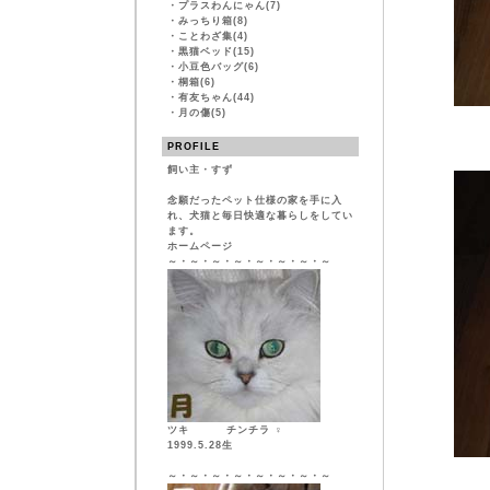
・
プラスわんにゃん(7)
・
みっちり箱(8)
・
ことわざ集(4)
・
黒猫ベッド(15)
・
小豆色バッグ(6)
・
桐箱(6)
・
有友ちゃん(44)
・
月の傷(5)
PROFILE
飼い主・すず
念願だったペット仕様の家を手に入
れ、犬猫と毎日快適な暮らしをしてい
ます。
ホームページ
～・～・～・～・～・～・～・～
ツキ チンチラ ♀
1999.5.28生
～・～・～・～・～・～・～・～