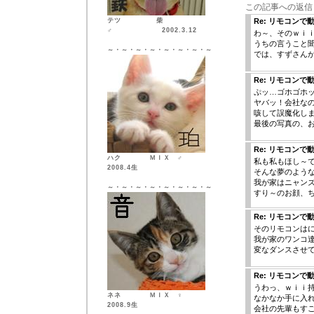
この記事への返信
テツ 柴
Re: リモコンで
♂ 2002.3.12
わ～、そのｗｉ
うちの言うこと
～・～・～・～・～・～・～・～
では、すずさんが
Re: リモコンで
ぷッ…ゴホゴホ
ヤバッ！会社なの
咳して誤魔化し
最後の写真の、お
Re: リモコンで
ハク ＭＩＸ ♂
私も私もほし～
2008.4生
そんな夢のよう
我が家はニャン
～・～・～・～・～・～・～・～
すり～のお顔、
Re: リモコンで
そのリモコンは
我が家のワンコ
変なダンスさせて
Re: リモコンで
うわっ、ｗｉｉ持
ネネ ＭＩＸ ♀
なかなか手に入
2008.9生
会社の先輩もす