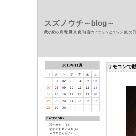
スズノウチ～blog～
我が家の 月 竜 風 真 虎 珀 音の７ニャンと１ワン 鉄 の
2010年11月
リモコンで
日
月
火
水
木
金
土
-
01
02
03
04
05
06
07
08
09
10
11
12
13
14
15
16
17
18
19
20
21
22
23
24
25
26
27
28
29
30
-
-
-
-
CATEGORY
・
珀が来た！(17)
・
すずのお気に入り(4)
・
４コマまんが(9)