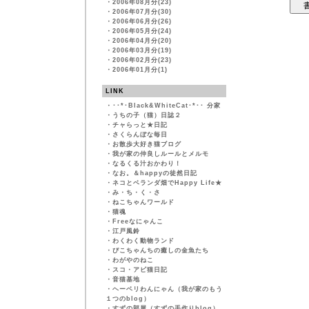
・
2006年08月分(23)
・
2006年07月分(30)
・
2006年06月分(26)
・
2006年05月分(24)
・
2006年04月分(20)
・
2006年03月分(19)
・
2006年02月分(23)
・
2006年01月分(1)
LINK
・
･･*･Black&WhiteCat･*･･ 分家
・
うちの子（猫）日誌２
・
チャらっと★日記
・
さくらんぼな毎日
・
お散歩大好き猫ブログ
・
我が家の仲良しルールとメルモ
・
なるくる汁おかわり！
・
なお。＆happyの徒然日記
・
ネコとベランダ畑でHappy Life★
・
み・ち・く・さ
・
ねこちゃんワールド
・
猫魂
・
Freeなにゃんこ
・
江戸風鈴
・
わくわく動物ランド
・
ぴこちゃんちの癒しの金魚たち
・
わがやのねこ
・
スコ・アビ猫日記
・
音猫基地
・
ヘーベリわんにゃん（我が家のもう
１つのblog）
・
すずの部屋（すずの手作りblog）