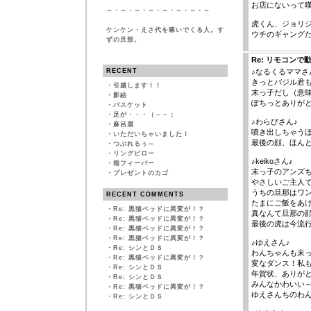
お店にないって嘆い
～・～・～・～・～・～・～・～
虎くん、ジョリジ
ケンケン・えさ代を稼いでくる人。す
ウチのギャング
ずの旦那。
Re: リモコンで
RECENT
♪なるくるママさ
きっとバジル君も
・
引越します！！
末っ子だし（意
・
影絵
ぽちっとありが
・
バスケット
・
足が・・・（－－；
♪わらびさん♪
・
麻呂眉
噴き出しちゃう
・
いただいちゃいました！
最後の顔、ほん
・
つぶれるぅ～
・
リングピロー
♪keikoさん♪
・
箱フィーバー
末っ子のアンズ
・
プレゼントのカゴ
やさしいご主人
うちの旦那はワ
RECENT COMMENTS
たまにご飯をあ
・
Re: 黒猫ベッドに異変が！？
真なんて旦那の
・
Re: 黒猫ベッドに異変が！？
最後の虎は今流行
・
Re: 黒猫ベッドに異変が！？
・
Re: 黒猫ベッドに異変が！？
♪ゆえさん♪
・
Re: シンとＤＳ
わんちゃんも末っ
・
Re: 黒猫ベッドに異変が！？
変なダンス！私
・
Re: シンとＤＳ
年賀状、ありが
・
Re: シンとＤＳ
みんなかわいい
・
Re: 黒猫ベッドに異変が！？
ゆえさんちのわ
・
Re: シンとＤＳ