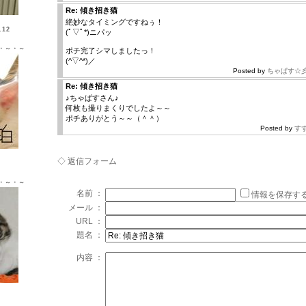
Re: 傾き招き猫
絶妙なタイミングですねぅ！
12
(ﾟ▽ﾟ*)ニパッ
・～・～
ポチ完了シマしましたっ！
(^▽^*)／
Posted by
ちゃぱす☆
Re: 傾き招き猫
♪ちゃぱすさん♪
何枚も撮りまくりでしたよ～～
ポチありがとう～～（＾＾）
Posted by
す
Ｘ ♂
◇ 返信フォーム
・～・～
名前 ：
情報を保存す
メール ：
URL ：
題名 ：
内容 ：
Ｘ ♀