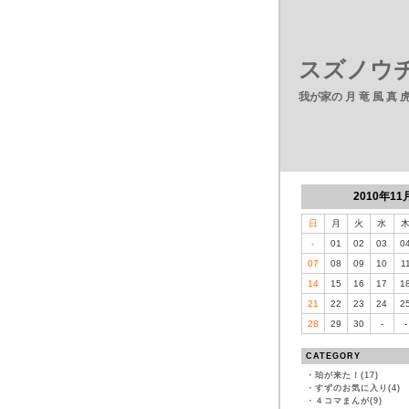
スズノウチ
我が家の 月 竜 風 真
2010年11
日
月
火
水
-
01
02
03
0
07
08
09
10
1
14
15
16
17
1
21
22
23
24
2
28
29
30
-
-
CATEGORY
・
珀が来た！(17)
・
すずのお気に入り(4)
・
４コマまんが(9)