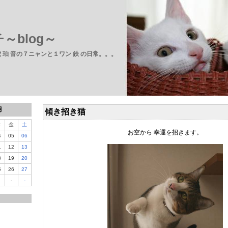
～blog～
 虎 珀 音の７ニャンと１ワン 鉄 の日常。。。
月
傾き招き猫
木
金
土
お空から 幸運を招きます。
4
05
06
1
12
13
8
19
20
5
26
27
-
-