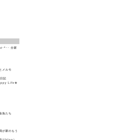
at･*･･ 分家
とメルモ
然日記
y Life★
金魚たち
我が家のもう
りblog）