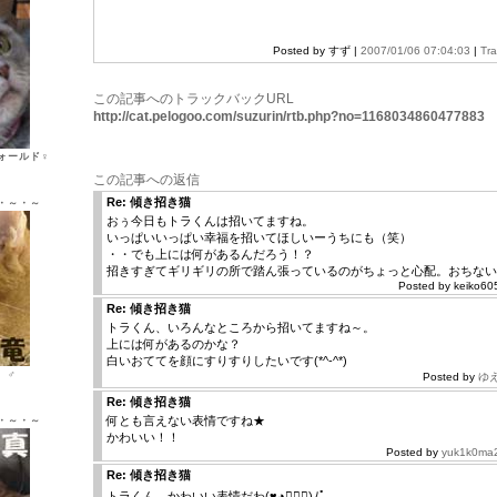
Posted by すず |
2007/01/06 07:04:03
|
Tr
この記事へのトラックバックURL
http://cat.pelogoo.com/suzurin/rtb.php?no=1168034860477883
ォールド♀
この記事への返信
Re: 傾き招き猫
・～・～
おぅ今日もトラくんは招いてますね。
いっぱいいっぱい幸福を招いてほしいーうちにも（笑）
・・でも上には何があるんだろう！？
招きすぎてギリギリの所で踏ん張っているのがちょっと心配。おちない
Posted by keiko60
Re: 傾き招き猫
トラくん、いろんなところから招いてますね～。
上には何があるのかな？
白いおててを顔にすりすりしたいです(*^-^*)
ン ♂
Posted by
ゆ
Re: 傾き招き猫
何とも言えない表情ですね★
・～・～
かわいい！！
Posted by
yuk1k0ma
Re: 傾き招き猫
トラくん、かわいい表情だわ(♥◕ฺ∀◕ฺ)ﾉﾟ