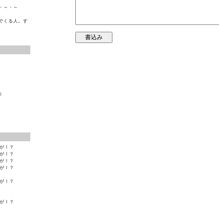
・～・～
でくる人。す
！
変が！？
変が！？
変が！？
変が！？
変が！？
変が！？