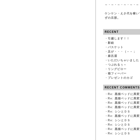
～・～・～・～・～・～
ケンケン・えさ代を稼い
ずの旦那。
RECENT
・
引越します！！
・
影絵
・
バスケット
・
足が・・・（－－；
・
麻呂眉
・
いただいちゃいました
・
つぶれるぅ～
・
リングピロー
・
箱フィーバー
・
プレゼントのカゴ
RECENT COMMENTS
・
Re: 黒猫ベッドに異
・
Re: 黒猫ベッドに異
・
Re: 黒猫ベッドに異
・
Re: 黒猫ベッドに異
・
Re: シンとＤＳ
・
Re: 黒猫ベッドに異
・
Re: シンとＤＳ
・
Re: シンとＤＳ
・
Re: 黒猫ベッドに異
・
Re: シンとＤＳ