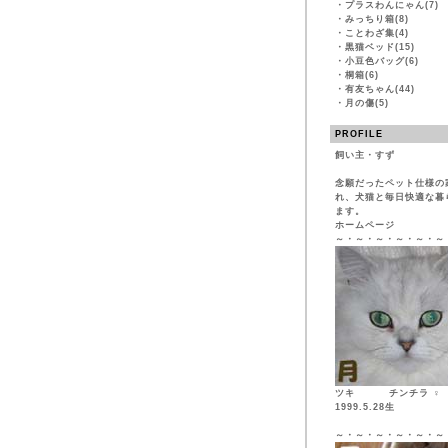
・
プラスわんにゃん(7)
・
みっちり箱(8)
・
ことわざ集(4)
・
黒猫ベッド(15)
・
小豆色バッグ(6)
・
桐箱(6)
・
有友ちゃん(44)
・
月の傷(5)
PROFILE
飼い主・すず
念願だったペット仕様の
れ、犬猫と毎日快適な暮
ます。
ホームページ
～・～・～・～・～・～
ツキ チンチ
1999.5.28生
～・～・～・～・～・～