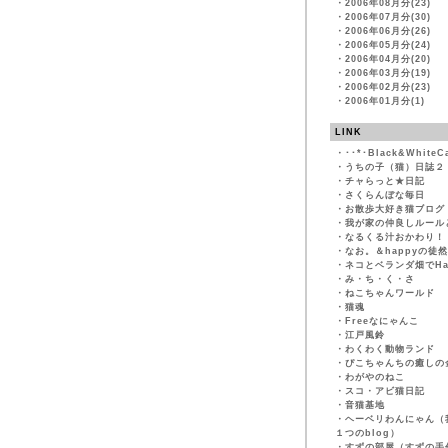
・
2006年08月分(23)
・
2006年07月分(30)
・
2006年06月分(26)
・
2006年05月分(24)
・
2006年04月分(20)
・
2006年03月分(19)
・
2006年02月分(23)
・
2006年01月分(1)
LINK
・
･･*･Black&WhiteC
・
うちの子（猫）日誌２
・
チャらっと★日記
・
さくらんぼな毎日
・
お散歩大好き猫ブログ
・
我が家の仲良しルール
・
なるくる汁おかわり！
・
なお。＆happyの徒
・
ネコとベランダ畑でHapp
・
み・ち・く・さ
・
ねこちゃんワールド
・
猫魂
・
Freeなにゃんこ
・
江戸風鈴
・
わくわく動物ランド
・
ぴこちゃんちの癒しの
・
わがやのねこ
・
スコ・アビ猫日記
・
音猫基地
・
ヘーベリわんにゃん（
１つのblog）
・
すずの部屋（すずの手作