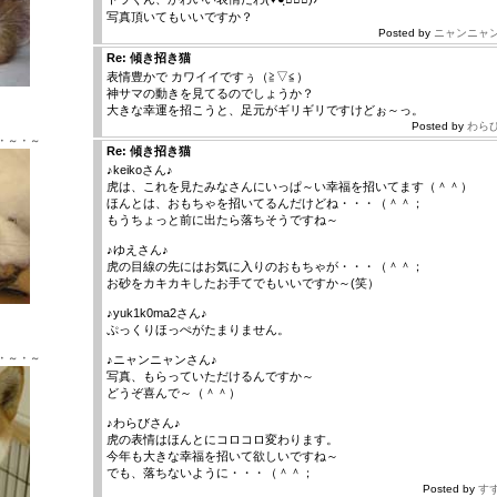
写真頂いてもいいですか？
Posted by
ニャンニャ
Re: 傾き招き猫
表情豊かで カワイイですぅ（≧▽≦）
神サマの動きを見てるのでしょうか？
Ｘ ♂
大きな幸運を招こうと、足元がギリギリですけどぉ～っ。
Posted by
わら
・～・～
Re: 傾き招き猫
♪keikoさん♪
虎は、これを見たみなさんにいっぱ～い幸福を招いてます（＾＾）
ほんとは、おもちゃを招いてるんだけどね・・・（＾＾；
もうちょっと前に出たら落ちそうですね～
♪ゆえさん♪
虎の目線の先にはお気に入りのおもちゃが・・・（＾＾；
お砂をカキカキしたお手てでもいいですか～(笑）
Ｘ ♂
♪yuk1k0ma2さん♪
ぷっくりほっぺがたまりません。
・～・～
♪ニャンニャンさん♪
写真、もらっていただけるんですか～
どうぞ喜んで～（＾＾）
♪わらびさん♪
虎の表情はほんとにコロコロ変わります。
今年も大きな幸福を招いて欲しいですね～
でも、落ちないように・・・（＾＾；
Posted by
す