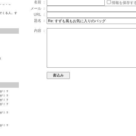
名前 ：
情報を保存す
・～・～
メール ：
でくる人。す
URL ：
題名 ：
内容 ：
！
変が！？
変が！？
変が！？
変が！？
変が！？
変が！？