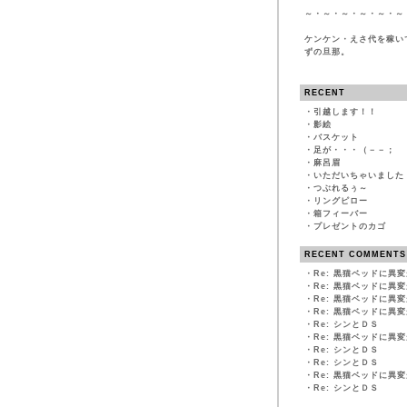
～・～・～・～・～・～
ケンケン・えさ代を稼い
ずの旦那。
RECENT
・
引越します！！
・
影絵
・
バスケット
・
足が・・・（－－；
・
麻呂眉
・
いただいちゃいました
・
つぶれるぅ～
・
リングピロー
・
箱フィーバー
・
プレゼントのカゴ
RECENT COMMENTS
・
Re: 黒猫ベッドに異
・
Re: 黒猫ベッドに異
・
Re: 黒猫ベッドに異
・
Re: 黒猫ベッドに異
・
Re: シンとＤＳ
・
Re: 黒猫ベッドに異
・
Re: シンとＤＳ
・
Re: シンとＤＳ
・
Re: 黒猫ベッドに異
・
Re: シンとＤＳ