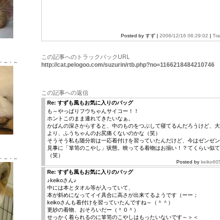
Posted by すず |
2006/12/16 06:29:02
|
Tr
Ｘ ♂
この記事へのトラックバックURL
・～・～
http://cat.pelogoo.com/suzurin/rtb.php?no=1166218484210746
この記事への返信
Re: すずも風もお気に入りのバッグ
も～やっぱりフウちゃんサイコー！！
ホントこのまま連れてきたいなぁ。
かばんの深さからすると、中のものをつぶして寝てるんだろうけど、大
より、ふうちゃんのお尻痛くないのかな（笑）
Ｘ ♂
そうそう私も随分前は一応着付けを習っていたんだけど、今はゼンゼン
見事に「箪笥のこやし」状態。映ってる着物はお揃い！？てくらい似て
（笑）
・～・～
Posted by
keiko60
Re: すずも風もお気に入りのバッグ
♪keikoさん♪
中には本とタオル等が入っていて、
本が斜めになってイイ具合に高さが出来てるようです（ーー；
keikoさんも着付けを習っていたんですね～（＾＾）
更紗の着物、おそろいだー（＾０＾）
せっかく着られるのに箪笥のこやしはもったいないです～＞＜