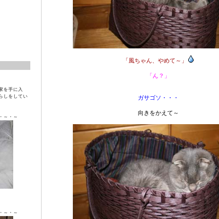
「風ちゃん、やめて～」
「ん？」
家を手に入
らしをしてい
ガサゴソ・・・
向きをかえて～
・～・～
ラ ♀
・～・～