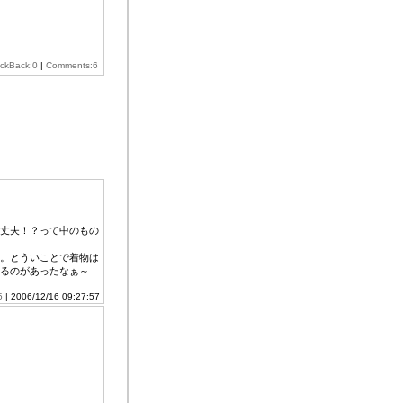
ackBack:0
|
Comments:6
丈夫！？って中のもの
。とういことで着物は
るのがあったなぁ～
5
| 2006/12/16 09:27:57