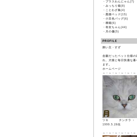
・
プラスわんにゃん(7)
・
みっちり箱(8)
・
ことわざ集(4)
・
黒猫ベッド(15)
・
小豆色バッグ(6)
・
桐箱(6)
・
有友ちゃん(44)
・
月の傷(5)
PROFILE
飼い主・すず
念願だったペット仕様の
れ、犬猫と毎日快適な暮
ます。
ホームページ
～・～・～・～・～・～
ツキ チンチ
1999.5.28生
～・～・～・～・～・～