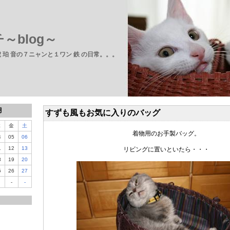
～blog～
 虎 珀 音の７ニャンと１ワン 鉄 の日常。。。
月
すずも風もお気に入りのバッグ
木
金
土
着物用のお手製バッグ。
4
05
06
1
12
13
リビングに置いといたら・・・
8
19
20
5
26
27
-
-