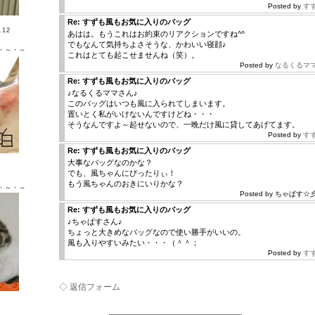
Posted by
す
Re: すずも風もお気に入りのバッグ
12
あはは。もうこれはお約束のリアクションですね^^
でもなんて気持ちよさそうな、かわいい寝顔♪
・～・～
これはとても起こせませんね（笑）。
Posted by
なるくるマ
Re: すずも風もお気に入りのバッグ
♪なるくるママさん♪
このバッグはいつも風に入られてしまいます。
置いとく私がいけないんですけどね・・・
そうなんですよ～起せないので、一晩だけ風に貸してあげてます。
Posted by
す
Re: すずも風もお気に入りのバッグ
Ｘ ♂
大事なバッグなのかな？
でも、風ちゃんにぴったりぃ！
もう風ちゃんのおきにいりかな？
・～・～
Posted by ちゃぱす☆彡 |
Re: すずも風もお気に入りのバッグ
♪ちゃぱすさん♪
ちょっと大きめなバッグなので使い勝手がいいの。
風も入りやすいみたい・・・（＾＾；
Posted by
す
◇ 返信フォーム
Ｘ ♀