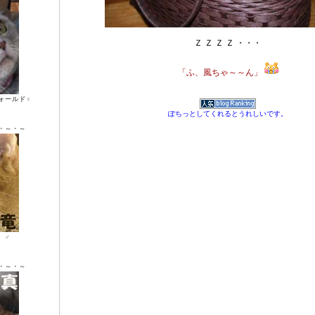
Ｚ Ｚ Ｚ Ｚ ・・・
「ふ、風ちゃ～～ん」
ォールド♀
ぽちっとしてくれるとうれしいです。
・～・～
ン ♂
・～・～