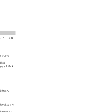
at･*･･ 分家
とメルモ
然日記
y Life★
金魚たち
我が家のもう
りblog）