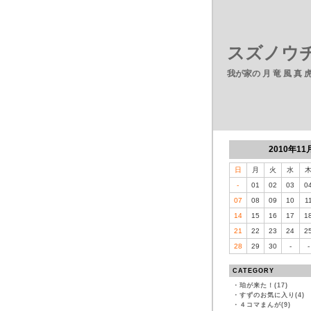
スズノウチ
我が家の 月 竜 風 真
2010年11
日
月
火
水
-
01
02
03
0
07
08
09
10
1
14
15
16
17
1
21
22
23
24
2
28
29
30
-
-
CATEGORY
・
珀が来た！(17)
・
すずのお気に入り(4)
・
４コマまんが(9)