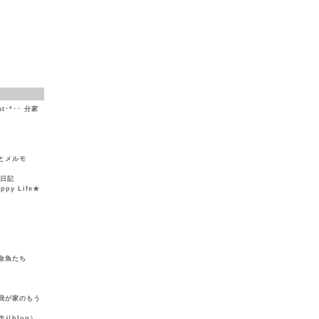
at･*･･ 分家
とメルモ
然日記
y Life★
金魚たち
我が家のもう
りblog）