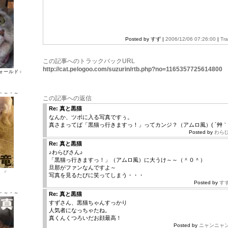
Posted by すず |
2006/12/06 07:26:00
|
Tr
この記事へのトラックバックURL
http://cat.pelogoo.com/suzurin/rtb.php?no=1165357725614800
ォールド♀
・～・～
この記事への返信
Re: 真と黒猫
なんか、ツボに入る写真ですぅ。
真さまってば「黒猫っ行きますっ！」ってカンジ？（アムロ風）( ´艸｀)ﾑ
Posted by
わら
Re: 真と黒猫
♪わらびさん♪
「黒猫っ行きますっ！」（アムロ風）に大うけ～～（＾０＾）
旦那がファンなんですよ～
ン ♂
写真を見るたびに笑ってしまう・・・
Posted by
す
・～・～
Re: 真と黒猫
すずさん、黒猫ちゃんすっかり
人気者になっちゃたね。
真くんくつろいだお顔最高！
Posted by
ニャンニャ