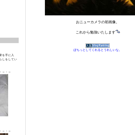
おニューカメラの初画像。
これから勉強いたします
ぽちっとしてくれるとうれしいな。
家を手に入
らしをしてい
・～・～
ラ ♀
・～・～