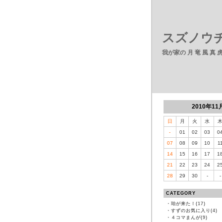
スズノウチ
我が家の 月 竜 風 真
2010年11
日
月
火
水
-
01
02
03
0
07
08
09
10
1
14
15
16
17
1
21
22
23
24
2
28
29
30
-
-
CATEGORY
・
珀が来た！(17)
・
すずのお気に入り(4)
・
４コマまんが(9)