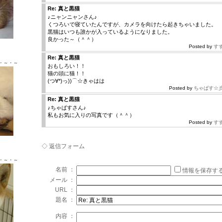
Re: 真と黒猫
♪ニャンニャンさん♪
くつろいで寝ていたんですが、カメラを向けたら起きちゃいました。
黒猫はいつも誰かが入っているようになりました。
良かった～（＾＾）
Ｘ ♂
Posted by
す
Re: 真と黒猫
・～・～
おもしろい！！
猫の頭に猫！！
(つ∀*)っ))⌒☆きゃはは
Posted by
ちゃぱす☆
Re: 真と黒猫
♪ちゃぱすさん♪
私もお気に入りの写真です（＾＾）
Posted by
す
Ｘ ♂
◇ 返信フォーム
・～・～
名前 ：
情報を保存す
メール ：
URL ：
題名 ：
内容 ：