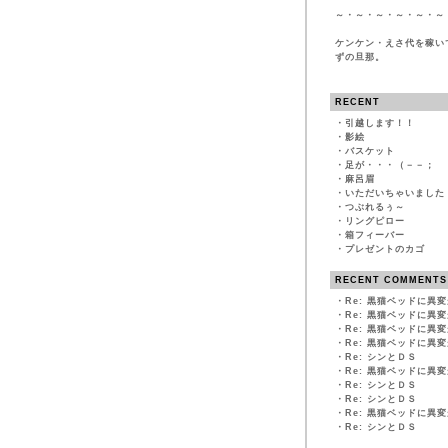
～・～・～・～・～・～
ケンケン・えさ代を稼い
ずの旦那。
RECENT
・
引越します！！
・
影絵
・
バスケット
・
足が・・・（－－；
・
麻呂眉
・
いただいちゃいました
・
つぶれるぅ～
・
リングピロー
・
箱フィーバー
・
プレゼントのカゴ
RECENT COMMENTS
・
Re: 黒猫ベッドに異
・
Re: 黒猫ベッドに異
・
Re: 黒猫ベッドに異
・
Re: 黒猫ベッドに異
・
Re: シンとＤＳ
・
Re: 黒猫ベッドに異
・
Re: シンとＤＳ
・
Re: シンとＤＳ
・
Re: 黒猫ベッドに異
・
Re: シンとＤＳ