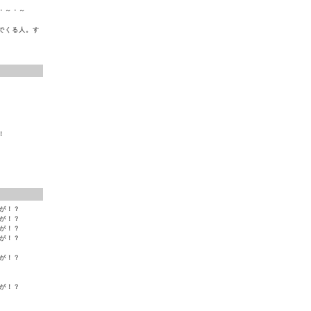
・～・～
でくる人。す
！
変が！？
変が！？
変が！？
変が！？
変が！？
変が！？