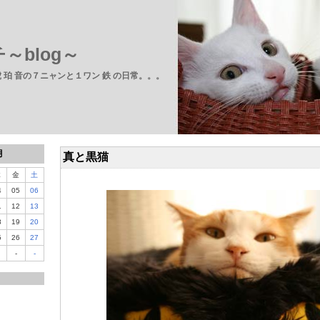
～blog～
 虎 珀 音の７ニャンと１ワン 鉄 の日常。。。
月
真と黒猫
木
金
土
4
05
06
1
12
13
8
19
20
5
26
27
-
-