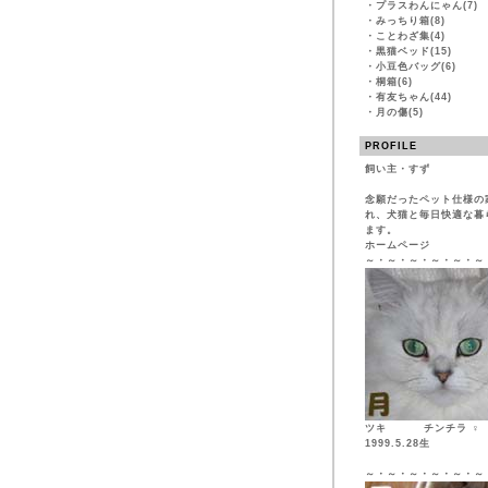
・
プラスわんにゃん(7)
・
みっちり箱(8)
・
ことわざ集(4)
・
黒猫ベッド(15)
・
小豆色バッグ(6)
・
桐箱(6)
・
有友ちゃん(44)
・
月の傷(5)
PROFILE
飼い主・すず
念願だったペット仕様の
れ、犬猫と毎日快適な暮
ます。
ホームページ
～・～・～・～・～・～
ツキ チンチ
1999.5.28生
～・～・～・～・～・～