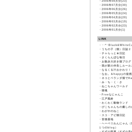
・
2006年08月分(23)
・
2006年07月分(30)
・
2006年06月分(26)
・
2006年05月分(24)
・
2006年04月分(20)
・
2006年03月分(19)
・
2006年02月分(23)
・
2006年01月分(1)
LINK
・
･･*･Black&WhiteC
・
うちの子（猫）日誌２
・
チャらっと★日記
・
さくらんぼな毎日
・
お散歩大好き猫ブログ
・
我が家の仲良しルール
・
なるくる汁おかわり！
・
なお。＆happyの徒
・
ネコとベランダ畑でHapp
・
み・ち・く・さ
・
ねこちゃんワールド
・
猫魂
・
Freeなにゃんこ
・
江戸風鈴
・
わくわく動物ランド
・
ぴこちゃんちの癒しの
・
わがやのねこ
・
スコ・アビ猫日記
・
音猫基地
・
ヘーベリわんにゃん（
１つのblog）
・
すずの部屋（すずの手作