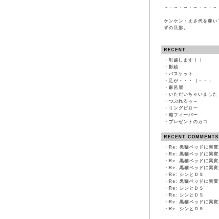
～・～・～・～・～・～
ケンケン・えさ代を稼い
ずの旦那。
RECENT
・
引越します！！
・
影絵
・
バスケット
・
足が・・・（－－；
・
麻呂眉
・
いただいちゃいました
・
つぶれるぅ～
・
リングピロー
・
箱フィーバー
・
プレゼントのカゴ
RECENT COMMENTS
・
Re: 黒猫ベッドに異
・
Re: 黒猫ベッドに異
・
Re: 黒猫ベッドに異
・
Re: 黒猫ベッドに異
・
Re: シンとＤＳ
・
Re: 黒猫ベッドに異
・
Re: シンとＤＳ
・
Re: シンとＤＳ
・
Re: 黒猫ベッドに異
・
Re: シンとＤＳ