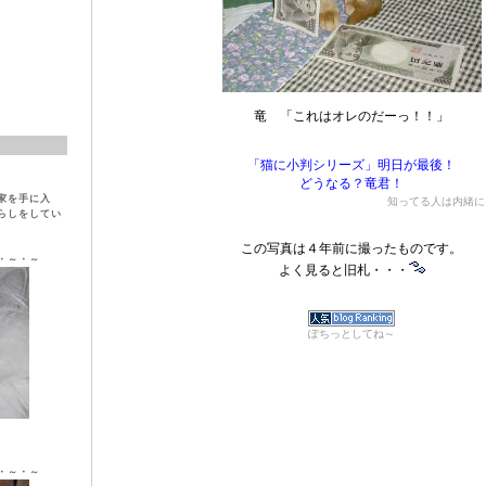
竜 「これはオレのだーっ！！」
「猫に小判シリーズ」明日が最後！
どうなる？竜君！
家を手に入
知ってる人は内緒に
らしをしてい
この写真は４年前に撮ったものです。
・～・～
よく見ると旧札・・・
ぽちっとしてね～
ラ ♀
・～・～