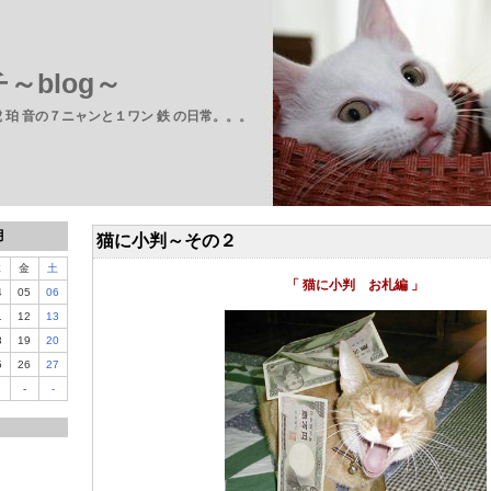
～blog～
 虎 珀 音の７ニャンと１ワン 鉄 の日常。。。
月
猫に小判～その２
木
金
土
「 猫に小判 お札編 」
4
05
06
1
12
13
8
19
20
5
26
27
-
-