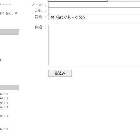
メール ：
・～・～
URL ：
でくる人。す
題名 ：
内容 ：
！
変が！？
変が！？
変が！？
変が！？
変が！？
変が！？