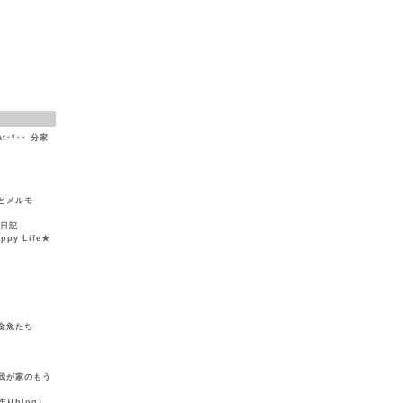
at･*･･ 分家
とメルモ
然日記
y Life★
金魚たち
我が家のもう
りblog）