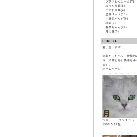
・
プラスわんにゃん(7)
・
みっちり箱(8)
・
ことわざ集(4)
・
黒猫ベッド(15)
・
小豆色バッグ(6)
・
桐箱(6)
・
有友ちゃん(44)
・
月の傷(5)
PROFILE
飼い主・すず
念願だったペット仕様の
れ、犬猫と毎日快適な暮
ます。
ホームページ
～・～・～・～・～・～
ツキ チンチ
1999.5.28生
～・～・～・～・～・～