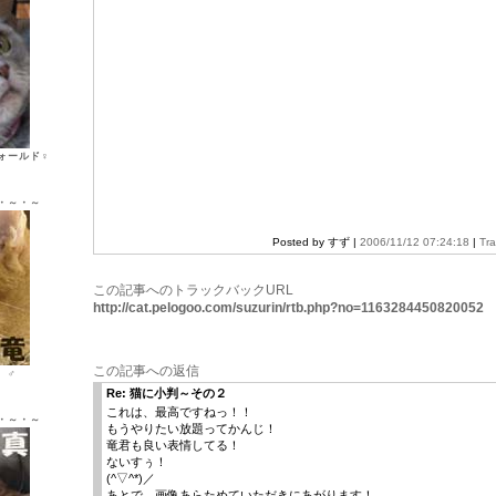
ォールド♀
・～・～
Posted by すず |
2006/11/12 07:24:18
|
Tr
この記事へのトラックバックURL
http://cat.pelogoo.com/suzurin/rtb.php?no=1163284450820052
この記事への返信
ン ♂
Re: 猫に小判～その２
これは、最高ですねっ！！
・～・～
もうやりたい放題ってかんじ！
竜君も良い表情してる！
ないすぅ！
(^▽^*)／
あとで、画像あらためていただきにあがります！