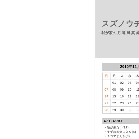
スズノウチ
我が家の 月 竜 風 真
2010年11
日
月
火
水
-
01
02
03
0
07
08
09
10
1
14
15
16
17
1
21
22
23
24
2
28
29
30
-
-
CATEGORY
・
珀が来た！(17)
・
すずのお気に入り(4)
・
４コマまんが(9)