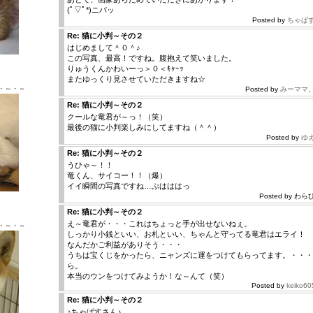
(ﾟ▽ﾟ*)ニパッ
Posted by
ちゃぱ
Re: 猫に小判～その２
はじめまして＾０＾♪
この写真、最高！ですね。腹抱えて笑いました。
Ｘ ♂
りゅうくんかわいーっ＞０＜ｷｬｰｯ
またゆっくり見させていただきますね☆
・～・～
Posted by
みーママ
Re: 猫に小判～その２
クールな竜君が～っ！（笑）
最後の猫に小判楽しみにしてますね（＾＾）
Posted by
ゆ
Re: 猫に小判～その２
うひゃ～！！
竜くん、サイコー！！（爆）
イイ瞬間の写真ですね…ぷはははっ
Posted by わらび 
Ｘ ♂
Re: 猫に小判～その２
え～竜君が・・・これはちょっと手が出せないねぇ。
・～・～
しっかり小銭といい、お札といい、ちゃんと守ってる竜君はエライ！
なんだかご利益がありそう・・・
うちは宝くじをかったら、ニャンズに運をつけてもらってます。・・・
ら。
本当のウンをつけてみようか！な～んて（笑）
Posted by
keiko60
Re: 猫に小判～その２
♪ちゃぱすさん♪