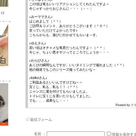
この頃は竜もいいリアクションしてくれたんですよ～
今じゃすっかりおじさんに・・・（－－；
12
♪みーママさん♪
はじめまして（＾＾）
・～・～
ご訪問＆コメント、ありがとうございます（＾０＾）
笑っていただけてよかったです♪
こちらからも、遊びに行かせてもらいま～す。
♪ゆえさん♪
若い頃はオチャメな竜君だったんですよ～（＾＾；
今じゃ、ちょい悪オヤジってところでしょうか・・・
♪わらびさん♪
あくびの瞬間なんですが、いいタイミングで撮れました（＾＾）
Ｘ ♂
他の猫達でもこのシリーズ撮ってみたいな～
♪keikoさん♪
・～・～
ご利益あるといいんですけどね～～
宝くじ、私も、私も！！（＾＾）
ニャンズに運を付けてもらいましたよ。
トイレに宝くじを置いたりもしてました。
でも、、、成果なし・・・
Posted by
す
◇ 返信フォーム
Ｘ ♀
名前 ：
情報を保存す