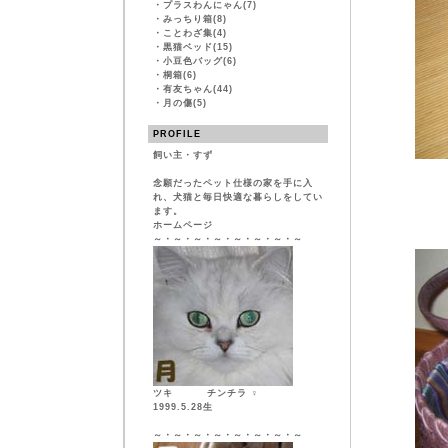
・
プラスわんにゃん(7)
・
みっちり箱(8)
・
ことわざ集(4)
・
黒猫ベッド(15)
・
小豆色バッグ(6)
・
桐箱(6)
・
有友ちゃん(44)
・
月の傷(5)
PROFILE
飼い主・すず
念願だったペット仕様の家を手に入
れ、犬猫と毎日快適な暮らしをしてい
ます。
ホームページ
～・～・～・～・～・～・～・～
ツキ チンチラ ♀
1999.5.28生
～・～・～・～・～・～・～・～