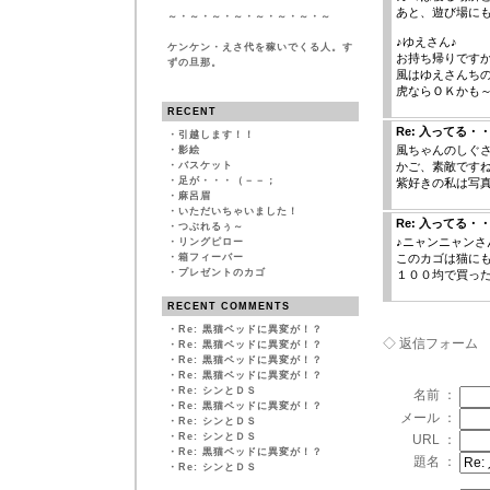
あと、遊び場に
～・～・～・～・～・～・～・～
♪ゆえさん♪
ケンケン・えさ代を稼いでくる人。す
お持ち帰りです
ずの旦那。
風はゆえさんちの
虎ならＯＫかも
RECENT
Re: 入ってる・
・
引越します！！
風ちゃんのしぐ
・
影絵
・
バスケット
かご、素敵です
・
足が・・・（－－；
紫好きの私は写
・
麻呂眉
・
いただいちゃいました！
Re: 入ってる・
・
つぶれるぅ～
♪ニャンニャンさ
・
リングピロー
・
箱フィーバー
このカゴは猫に
・
プレゼントのカゴ
１００均で買っ
RECENT COMMENTS
・
Re: 黒猫ベッドに異変が！？
◇ 返信フォーム
・
Re: 黒猫ベッドに異変が！？
・
Re: 黒猫ベッドに異変が！？
・
Re: 黒猫ベッドに異変が！？
・
Re: シンとＤＳ
名前 ：
・
Re: 黒猫ベッドに異変が！？
メール ：
・
Re: シンとＤＳ
・
Re: シンとＤＳ
URL ：
・
Re: 黒猫ベッドに異変が！？
題名 ：
・
Re: シンとＤＳ