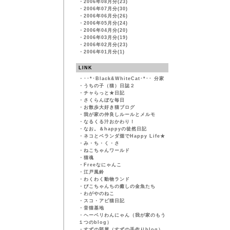
・
2006年08月分(23)
・
2006年07月分(30)
・
2006年06月分(26)
・
2006年05月分(24)
・
2006年04月分(20)
・
2006年03月分(19)
・
2006年02月分(23)
・
2006年01月分(1)
LINK
・
･･*･Black&WhiteCat･*･･ 分家
・
うちの子（猫）日誌２
・
チャらっと★日記
・
さくらんぼな毎日
・
お散歩大好き猫ブログ
・
我が家の仲良しルールとメルモ
・
なるくる汁おかわり！
・
なお。＆happyの徒然日記
・
ネコとベランダ畑でHappy Life★
・
み・ち・く・さ
・
ねこちゃんワールド
・
猫魂
・
Freeなにゃんこ
・
江戸風鈴
・
わくわく動物ランド
・
ぴこちゃんちの癒しの金魚たち
・
わがやのねこ
・
スコ・アビ猫日記
・
音猫基地
・
ヘーベリわんにゃん（我が家のもう
１つのblog）
・
すずの部屋（すずの手作りblog）