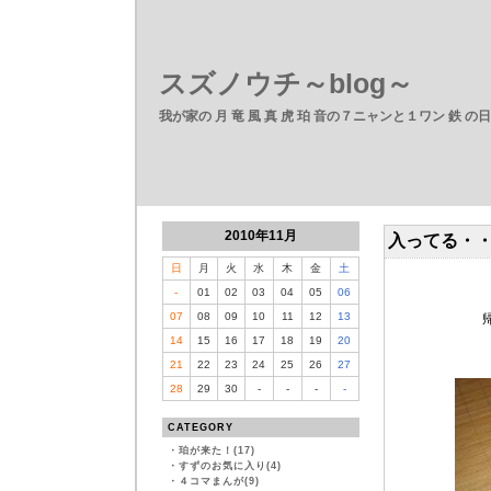
スズノウチ～blog～
我が家の 月 竜 風 真 虎 珀 音の７ニャンと１ワン 鉄 の
2010年11月
入ってる・
日
月
火
水
木
金
土
-
01
02
03
04
05
06
07
08
09
10
11
12
13
14
15
16
17
18
19
20
21
22
23
24
25
26
27
28
29
30
-
-
-
-
CATEGORY
・
珀が来た！(17)
・
すずのお気に入り(4)
・
４コマまんが(9)