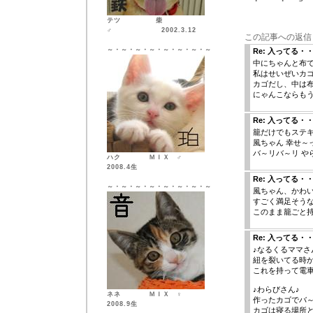
テツ 柴
♂ 2002.3.12
この記事への返信
～・～・～・～・～・～・～・～
Re: 入ってる・
中にちゃんと布
私はせいぜいカゴ
カゴだし、中は
にゃんこならも
Re: 入ってる・
籠だけでもステキ
風ちゃん 幸せ～
バ～リバ～リ や
ハク ＭＩＸ ♂
2008.4生
Re: 入ってる・
～・～・～・～・～・～・～・～
風ちゃん、かわ
すごく満足そう
このまま籠ごと
Re: 入ってる・
♪なるくるママさ
紐を裂いてる時
これを持って電
♪わらびさん♪
ネネ ＭＩＸ ♀
作ったカゴでバ
2008.9生
カゴは寝る場所