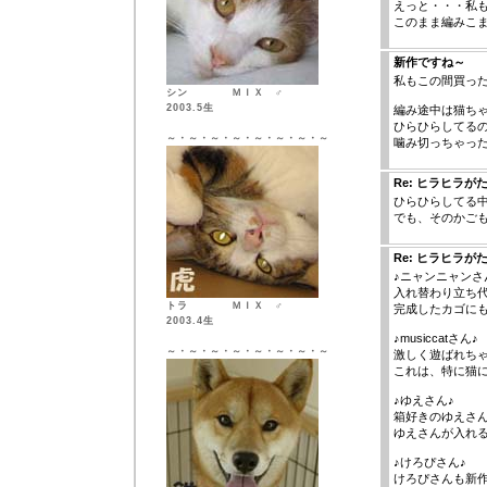
えっと・・・私も
このまま編みこ
新作ですね～
私もこの間買っ
シン ＭＩＸ ♂
2003.5生
編み途中は猫ち
ひらひらしてる
～・～・～・～・～・～・～・～
噛み切っちゃっ
Re: ヒラヒラが
ひらひらしてる
でも、そのかごも
Re: ヒラヒラが
♪ニャンニャンさ
入れ替わり立ち
トラ ＭＩＸ ♂
完成したカゴに
2003.4生
♪musiccatさん♪
～・～・～・～・～・～・～・～
激しく遊ばれち
これは、特に猫
♪ゆえさん♪
箱好きのゆえさん
ゆえさんが入れる
♪けろぴさん♪
けろぴさんも新