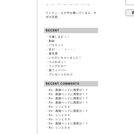
～・～・～・～・～・～・～・～
ケンケン・えさ代を稼いでくる人。す
ずの旦那。
RECENT
・
引越します！！
・
影絵
・
バスケット
・
足が・・・（－－；
・
麻呂眉
・
いただいちゃいました！
・
つぶれるぅ～
・
リングピロー
・
箱フィーバー
・
プレゼントのカゴ
RECENT COMMENTS
・
Re: 黒猫ベッドに異変が！？
・
Re: 黒猫ベッドに異変が！？
・
Re: 黒猫ベッドに異変が！？
・
Re: 黒猫ベッドに異変が！？
・
Re: シンとＤＳ
・
Re: 黒猫ベッドに異変が！？
・
Re: シンとＤＳ
・
Re: シンとＤＳ
・
Re: 黒猫ベッドに異変が！？
・
Re: シンとＤＳ