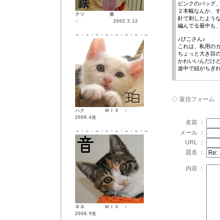
ピンクのバッグ
２本幅なんか、
テツ 柴
針で刺したよう
♂ 2002.3.12
編んでる最中も
～・～・～・～・～・～・～・～
♪ぴこさん♪
これは、私用の
ちょっと大き目
かわいいんだけ
途中で紐がちぎ
◇ 返信フォーム
ハク ＭＩＸ ♂
2008.4生
名前 ：
～・～・～・～・～・～・～・～
メール ：
URL ：
題名 ：
内容 ：
ネネ ＭＩＸ ♀
2008.9生