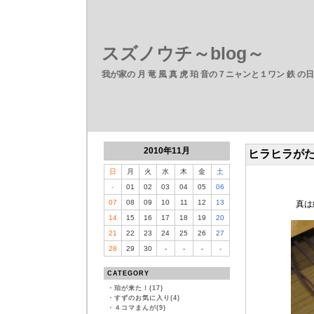
スズノウチ～blog～
我が家の 月 竜 風 真 虎 珀 音の７ニャンと１ワン 鉄 の
2010年11月
ヒラヒラが
日
月
火
水
木
金
土
-
01
02
03
04
05
06
07
08
09
10
11
12
13
真は
14
15
16
17
18
19
20
21
22
23
24
25
26
27
28
29
30
-
-
-
-
CATEGORY
・
珀が来た！(17)
・
すずのお気に入り(4)
・
４コマまんが(9)