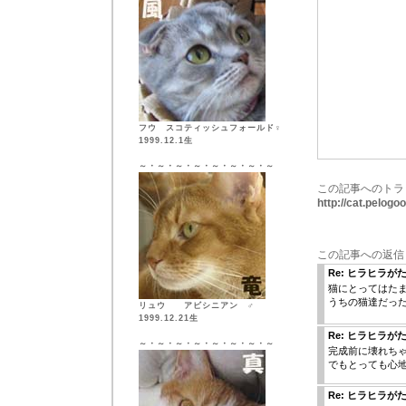
フウ スコティッシュフォールド♀
1999.12.1生
～・～・～・～・～・～・～・～
この記事へのトラ
http://cat.pelog
この記事への返信
Re: ヒラヒラが
猫にとってはた
うちの猫達だっ
リュウ アビシニアン ♂
1999.12.21生
Re: ヒラヒラが
～・～・～・～・～・～・～・～
完成前に壊れち
でもとっても心地
Re: ヒラヒラが