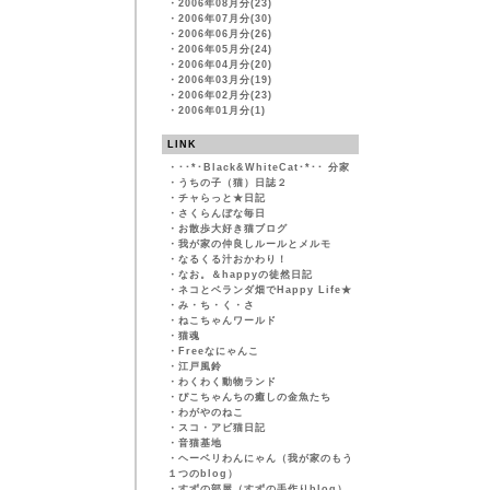
・
2006年08月分(23)
・
2006年07月分(30)
・
2006年06月分(26)
・
2006年05月分(24)
・
2006年04月分(20)
・
2006年03月分(19)
・
2006年02月分(23)
・
2006年01月分(1)
LINK
・
･･*･Black&WhiteCat･*･･ 分家
・
うちの子（猫）日誌２
・
チャらっと★日記
・
さくらんぼな毎日
・
お散歩大好き猫ブログ
・
我が家の仲良しルールとメルモ
・
なるくる汁おかわり！
・
なお。＆happyの徒然日記
・
ネコとベランダ畑でHappy Life★
・
み・ち・く・さ
・
ねこちゃんワールド
・
猫魂
・
Freeなにゃんこ
・
江戸風鈴
・
わくわく動物ランド
・
ぴこちゃんちの癒しの金魚たち
・
わがやのねこ
・
スコ・アビ猫日記
・
音猫基地
・
ヘーベリわんにゃん（我が家のもう
１つのblog）
・
すずの部屋（すずの手作りblog）