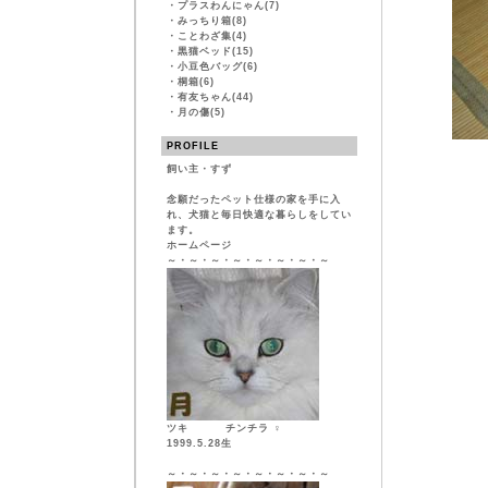
・
プラスわんにゃん(7)
・
みっちり箱(8)
・
ことわざ集(4)
・
黒猫ベッド(15)
・
小豆色バッグ(6)
・
桐箱(6)
・
有友ちゃん(44)
・
月の傷(5)
PROFILE
飼い主・すず
念願だったペット仕様の家を手に入
れ、犬猫と毎日快適な暮らしをしてい
ます。
ホームページ
～・～・～・～・～・～・～・～
ツキ チンチラ ♀
1999.5.28生
～・～・～・～・～・～・～・～