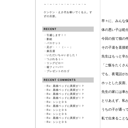
～・～・～・～・～・～・～・～
ケンケン・えさ代を稼いでくる人。す
ずの旦那。
早々に、みんな
RECENT
体の悪い子は処
・
引越します！！
今回の捨て猫の
・
影絵
・
バスケット
その子達を直接
・
足が・・・（－－；
・
麻呂眉
・
いただいちゃいました！
先生はもっと辛
・
つぶれるぅ～
・
リングピロー
「ご飯をたくさ
・
箱フィーバー
・
プレゼントのカゴ
でも、夜電話が
RECENT COMMENTS
ホッとした反面
・
Re: 黒猫ベッドに異変が！？
・
Re: 黒猫ベッドに異変が！？
先生の家には車
・
Re: 黒猫ベッドに異変が！？
・
Re: 黒猫ベッドに異変が！？
とりあえず、私
・
Re: シンとＤＳ
・
Re: 黒猫ベッドに異変が！？
うちの子が通っ
・
Re: シンとＤＳ
・
Re: シンとＤＳ
私で出来ること
・
Re: 黒猫ベッドに異変が！？
・
Re: シンとＤＳ