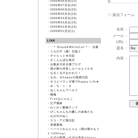
・
2006年08月分(23)
・
2006年07月分(30)
・
2006年06月分(26)
・
2006年05月分(24)
◇ 返信フォーム
・
2006年04月分(20)
・
2006年03月分(19)
・
2006年02月分(23)
名前 ：
・
2006年01月分(1)
メール ：
LINK
URL ：
・
･･*･Black&WhiteCat･*･･ 分家
題名 ：
・
うちの子（猫）日誌２
・
チャらっと★日記
内容 ：
・
さくらんぼな毎日
・
お散歩大好き猫ブログ
・
我が家の仲良しルールとメルモ
・
なるくる汁おかわり！
・
なお。＆happyの徒然日記
・
ネコとベランダ畑でHappy Life★
・
み・ち・く・さ
・
ねこちゃんワールド
・
猫魂
・
Freeなにゃんこ
・
江戸風鈴
・
わくわく動物ランド
・
ぴこちゃんちの癒しの金魚たち
・
わがやのねこ
・
スコ・アビ猫日記
・
音猫基地
・
ヘーベリわんにゃん（我が家のもう
１つのblog）
・
すずの部屋（すずの手作りblog）