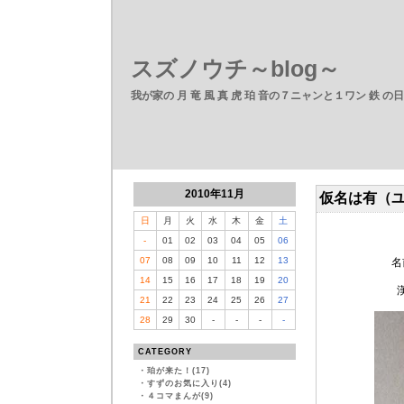
スズノウチ～blog～
我が家の 月 竜 風 真 虎 珀 音の７ニャンと１ワン 鉄 の
2010年11月
仮名は有（
日
月
火
水
木
金
土
-
01
02
03
04
05
06
07
08
09
10
11
12
13
名
14
15
16
17
18
19
20
21
22
23
24
25
26
27
28
29
30
-
-
-
-
CATEGORY
・
珀が来た！(17)
・
すずのお気に入り(4)
・
４コマまんが(9)