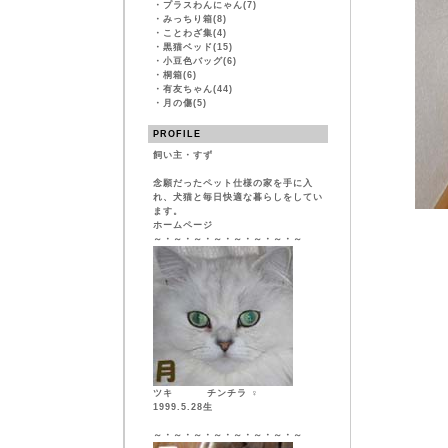
・
プラスわんにゃん(7)
・
みっちり箱(8)
・
ことわざ集(4)
・
黒猫ベッド(15)
・
小豆色バッグ(6)
・
桐箱(6)
・
有友ちゃん(44)
・
月の傷(5)
PROFILE
飼い主・すず
念願だったペット仕様の家を手に入
れ、犬猫と毎日快適な暮らしをしてい
ます。
ホームページ
～・～・～・～・～・～・～・～
ツキ チンチラ ♀
1999.5.28生
～・～・～・～・～・～・～・～