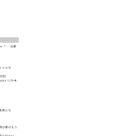
at･*･･ 分家
とメルモ
然日記
y Life★
金魚たち
我が家のもう
りblog）