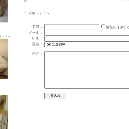
◇ 返信フォーム
Ｘ ♂
名前 ：
情報を保存す
メール ：
・～・～
URL ：
題名 ：
内容 ：
Ｘ ♂
・～・～