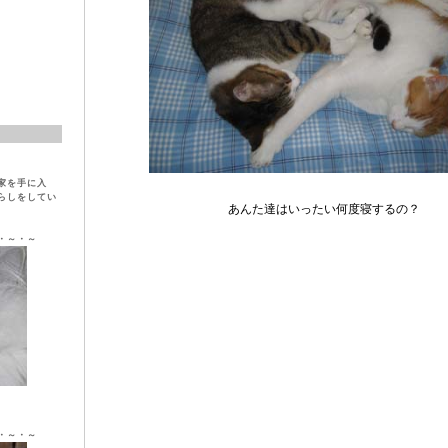
家を手に入
らしをしてい
あんた達はいったい何度寝するの？
・～・～
ラ ♀
・～・～