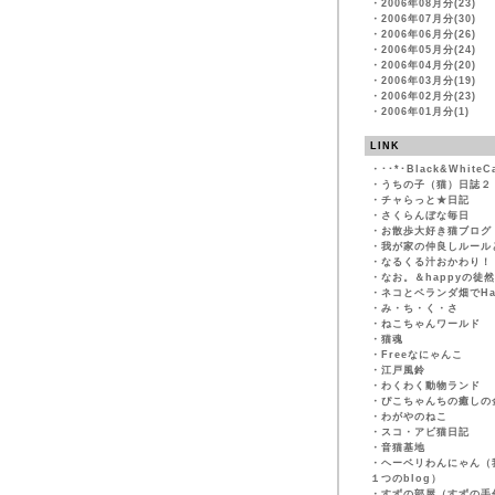
・
2006年08月分(23)
・
2006年07月分(30)
・
2006年06月分(26)
・
2006年05月分(24)
・
2006年04月分(20)
・
2006年03月分(19)
・
2006年02月分(23)
・
2006年01月分(1)
LINK
・
･･*･Black&WhiteC
・
うちの子（猫）日誌２
・
チャらっと★日記
・
さくらんぼな毎日
・
お散歩大好き猫ブログ
・
我が家の仲良しルール
・
なるくる汁おかわり！
・
なお。＆happyの徒
・
ネコとベランダ畑でHapp
・
み・ち・く・さ
・
ねこちゃんワールド
・
猫魂
・
Freeなにゃんこ
・
江戸風鈴
・
わくわく動物ランド
・
ぴこちゃんちの癒しの
・
わがやのねこ
・
スコ・アビ猫日記
・
音猫基地
・
ヘーベリわんにゃん（
１つのblog）
・
すずの部屋（すずの手作