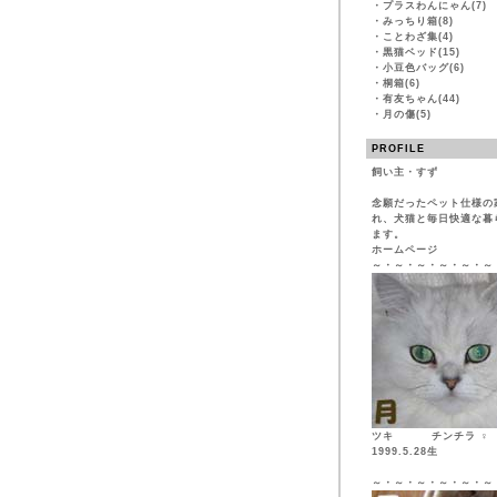
・
プラスわんにゃん(7)
・
みっちり箱(8)
・
ことわざ集(4)
・
黒猫ベッド(15)
・
小豆色バッグ(6)
・
桐箱(6)
・
有友ちゃん(44)
・
月の傷(5)
PROFILE
飼い主・すず
念願だったペット仕様の
れ、犬猫と毎日快適な暮
ます。
ホームページ
～・～・～・～・～・～
ツキ チンチ
1999.5.28生
～・～・～・～・～・～