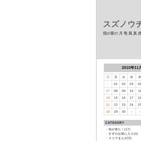
スズノウチ
我が家の 月 竜 風 真
2010年11
日
月
火
水
-
01
02
03
0
07
08
09
10
1
14
15
16
17
1
21
22
23
24
2
28
29
30
-
-
CATEGORY
・
珀が来た！(17)
・
すずのお気に入り(4)
・
４コマまんが(9)