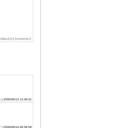
ackBack:0
|
Comments:2
n
| 2006/06/13 12:48:41
ず
| 2006/06/14 06:58:58