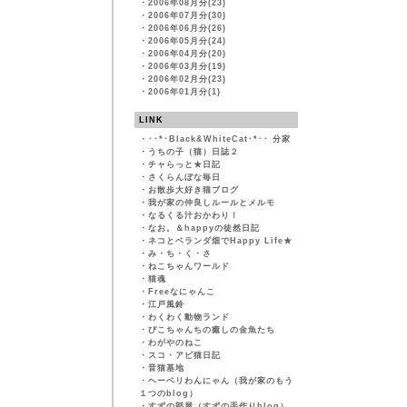
・
2006年08月分(23)
・
2006年07月分(30)
・
2006年06月分(26)
・
2006年05月分(24)
・
2006年04月分(20)
・
2006年03月分(19)
・
2006年02月分(23)
・
2006年01月分(1)
LINK
・
･･*･Black&WhiteCat･*･･ 分家
・
うちの子（猫）日誌２
・
チャらっと★日記
・
さくらんぼな毎日
・
お散歩大好き猫ブログ
・
我が家の仲良しルールとメルモ
・
なるくる汁おかわり！
・
なお。＆happyの徒然日記
・
ネコとベランダ畑でHappy Life★
・
み・ち・く・さ
・
ねこちゃんワールド
・
猫魂
・
Freeなにゃんこ
・
江戸風鈴
・
わくわく動物ランド
・
ぴこちゃんちの癒しの金魚たち
・
わがやのねこ
・
スコ・アビ猫日記
・
音猫基地
・
ヘーベリわんにゃん（我が家のもう
１つのblog）
・
すずの部屋（すずの手作りblog）