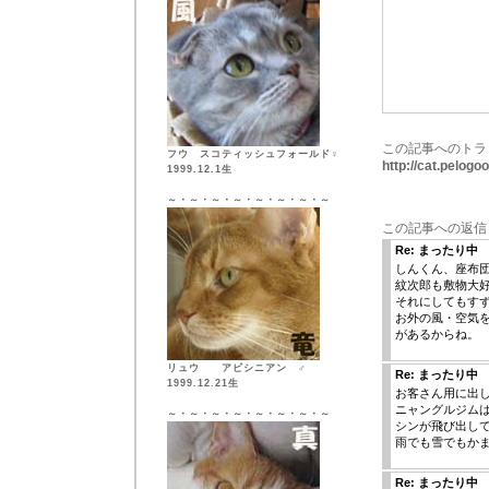
この記事へのトラ
フウ スコティッシュフォールド♀
http://cat.pelog
1999.12.1生
～・～・～・～・～・～・～・～
この記事への返信
Re: まったり中
しんくん、座布
紋次郎も敷物大
それにしてもす
お外の風・空気
があるからね。
リュウ アビシニアン ♂
Re: まったり中
1999.12.21生
お客さん用に出
ニャングルジム
～・～・～・～・～・～・～・～
シンが飛び出し
雨でも雪でもか
Re: まったり中