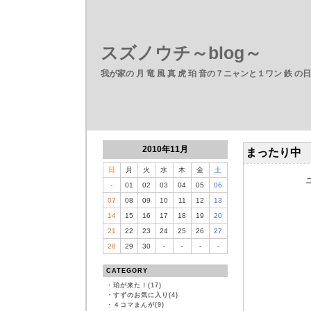
スズノウチ～blog～
我が家の 月 竜 風 真 虎 珀 音の７ニャンと１ワン 鉄 の
2010年11月
まったり中
日
月
火
水
木
金
土
-
01
02
03
04
05
06
07
08
09
10
11
12
13
14
15
16
17
18
19
20
21
22
23
24
25
26
27
28
29
30
-
-
-
-
CATEGORY
・
珀が来た！(17)
・
すずのお気に入り(4)
・
４コマまんが(9)