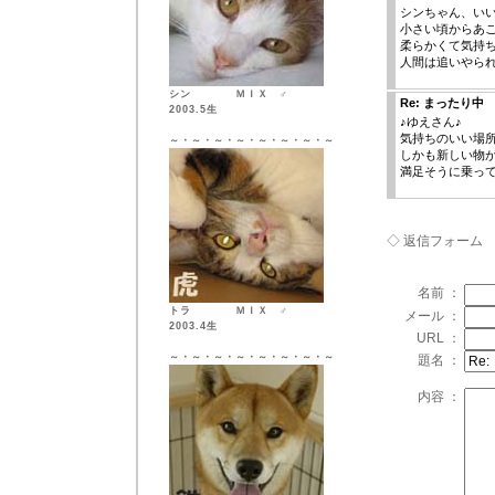
シンちゃん、い
小さい頃からあ
柔らかくて気持
人間は追いやら
シン ＭＩＸ ♂
Re: まったり中
2003.5生
♪ゆえさん♪
気持ちのいい場
～・～・～・～・～・～・～・～
しかも新しい物
満足そうに乗っ
◇ 返信フォーム
名前 ：
トラ ＭＩＸ ♂
メール ：
2003.4生
URL ：
～・～・～・～・～・～・～・～
題名 ：
内容 ：