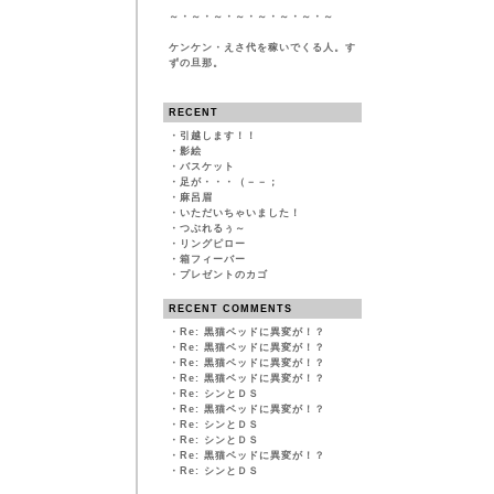
～・～・～・～・～・～・～・～
ケンケン・えさ代を稼いでくる人。す
ずの旦那。
RECENT
・
引越します！！
・
影絵
・
バスケット
・
足が・・・（－－；
・
麻呂眉
・
いただいちゃいました！
・
つぶれるぅ～
・
リングピロー
・
箱フィーバー
・
プレゼントのカゴ
RECENT COMMENTS
・
Re: 黒猫ベッドに異変が！？
・
Re: 黒猫ベッドに異変が！？
・
Re: 黒猫ベッドに異変が！？
・
Re: 黒猫ベッドに異変が！？
・
Re: シンとＤＳ
・
Re: 黒猫ベッドに異変が！？
・
Re: シンとＤＳ
・
Re: シンとＤＳ
・
Re: 黒猫ベッドに異変が！？
・
Re: シンとＤＳ