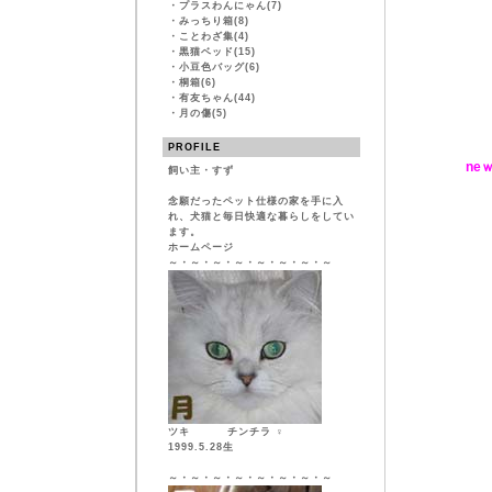
・
プラスわんにゃん(7)
・
みっちり箱(8)
・
ことわざ集(4)
・
黒猫ベッド(15)
・
小豆色バッグ(6)
・
桐箱(6)
・
有友ちゃん(44)
・
月の傷(5)
PROFILE
ne
飼い主・すず
念願だったペット仕様の家を手に入
れ、犬猫と毎日快適な暮らしをしてい
ます。
ホームページ
～・～・～・～・～・～・～・～
ツキ チンチラ ♀
1999.5.28生
～・～・～・～・～・～・～・～