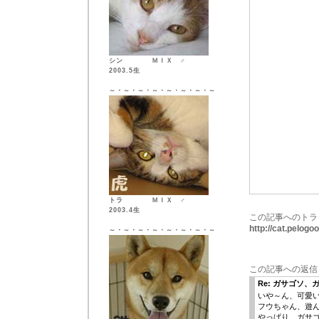
シン ＭＩＸ ♂
2003.5生
～・～・～・～・～・～・～・～
トラ ＭＩＸ ♂
2003.4生
この記事へのトラ
http://cat.pelog
～・～・～・～・～・～・～・～
この記事への返信
Re: ガサゴソ
いや～ん、可愛い
フウちゃん、遊んで
やっぱり、ガサ