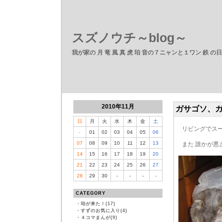
スズノウチ～blog～
我が家の 月 竜 風 真 虎 珀 音の７ニャンと１ワン 鉄 の
2010年11月
ガサゴソ、
日
月
火
水
木
金
土
リビングでスー
-
01
02
03
04
05
06
07
08
09
10
11
12
13
また 誰かが悪
14
15
16
17
18
19
20
21
22
23
24
25
26
27
28
29
30
-
-
-
-
CATEGORY
・
珀が来た！(17)
・
すずのお気に入り(4)
・
４コマまんが(9)