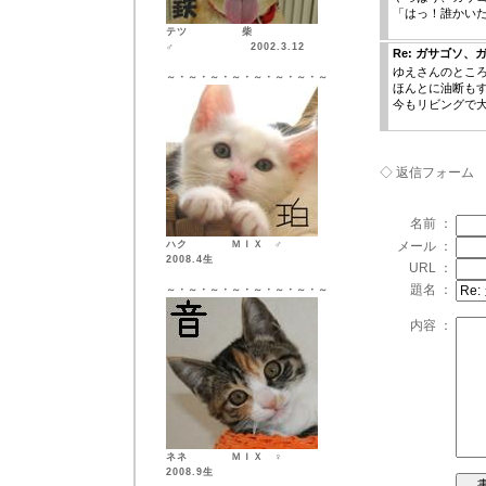
「はっ！誰かい
テツ 柴
♂ 2002.3.12
Re: ガサゴソ
ゆえさんのところ
～・～・～・～・～・～・～・～
ほんとに油断も
今もリビングで
◇ 返信フォーム
名前 ：
ハク ＭＩＸ ♂
メール ：
2008.4生
URL ：
題名 ：
～・～・～・～・～・～・～・～
内容 ：
ネネ ＭＩＸ ♀
2008.9生