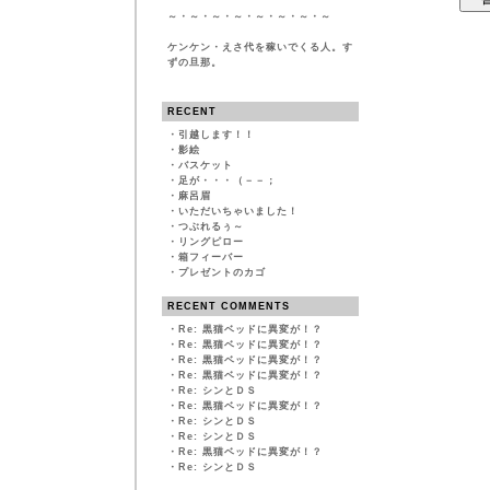
～・～・～・～・～・～・～・～
ケンケン・えさ代を稼いでくる人。す
ずの旦那。
RECENT
・
引越します！！
・
影絵
・
バスケット
・
足が・・・（－－；
・
麻呂眉
・
いただいちゃいました！
・
つぶれるぅ～
・
リングピロー
・
箱フィーバー
・
プレゼントのカゴ
RECENT COMMENTS
・
Re: 黒猫ベッドに異変が！？
・
Re: 黒猫ベッドに異変が！？
・
Re: 黒猫ベッドに異変が！？
・
Re: 黒猫ベッドに異変が！？
・
Re: シンとＤＳ
・
Re: 黒猫ベッドに異変が！？
・
Re: シンとＤＳ
・
Re: シンとＤＳ
・
Re: 黒猫ベッドに異変が！？
・
Re: シンとＤＳ