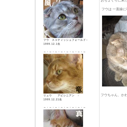
おちょくりに来
フウは 一直線
フウ スコティッシュフォールド♀
1999.12.1生
～・～・～・～・～・～・～・～
フウちゃん、か
リュウ アビシニアン ♂
1999.12.21生
～・～・～・～・～・～・～・～