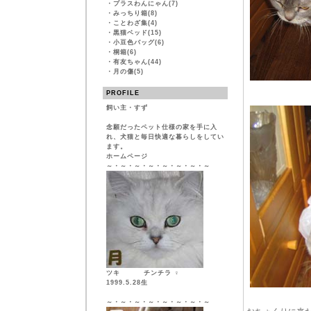
・
プラスわんにゃん(7)
・
みっちり箱(8)
・
ことわざ集(4)
・
黒猫ベッド(15)
・
小豆色バッグ(6)
・
桐箱(6)
・
有友ちゃん(44)
・
月の傷(5)
PROFILE
飼い主・すず
念願だったペット仕様の家を手に入
れ、犬猫と毎日快適な暮らしをしてい
ます。
ホームページ
～・～・～・～・～・～・～・～
ツキ チンチラ ♀
1999.5.28生
～・～・～・～・～・～・～・～