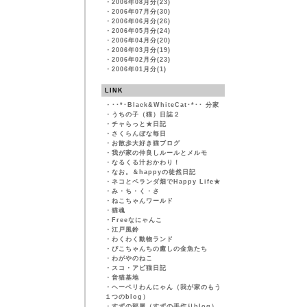
・
2006年08月分(23)
・
2006年07月分(30)
・
2006年06月分(26)
・
2006年05月分(24)
・
2006年04月分(20)
・
2006年03月分(19)
・
2006年02月分(23)
・
2006年01月分(1)
LINK
・
･･*･Black&WhiteCat･*･･ 分家
・
うちの子（猫）日誌２
・
チャらっと★日記
・
さくらんぼな毎日
・
お散歩大好き猫ブログ
・
我が家の仲良しルールとメルモ
・
なるくる汁おかわり！
・
なお。＆happyの徒然日記
・
ネコとベランダ畑でHappy Life★
・
み・ち・く・さ
・
ねこちゃんワールド
・
猫魂
・
Freeなにゃんこ
・
江戸風鈴
・
わくわく動物ランド
・
ぴこちゃんちの癒しの金魚たち
・
わがやのねこ
・
スコ・アビ猫日記
・
音猫基地
・
ヘーベリわんにゃん（我が家のもう
１つのblog）
・
すずの部屋（すずの手作りblog）