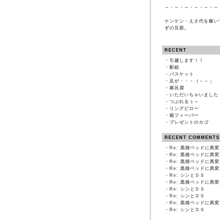
～・～・～・～・～・～
ケンケン・えさ代を稼い
ずの旦那。
RECENT
・
引越します！！
・
影絵
・
バスケット
・
足が・・・（－－；
・
麻呂眉
・
いただいちゃいました
・
つぶれるぅ～
・
リングピロー
・
箱フィーバー
・
プレゼントのカゴ
RECENT COMMENTS
・
Re: 黒猫ベッドに異
・
Re: 黒猫ベッドに異
・
Re: 黒猫ベッドに異
・
Re: 黒猫ベッドに異
・
Re: シンとＤＳ
・
Re: 黒猫ベッドに異
・
Re: シンとＤＳ
・
Re: シンとＤＳ
・
Re: 黒猫ベッドに異
・
Re: シンとＤＳ