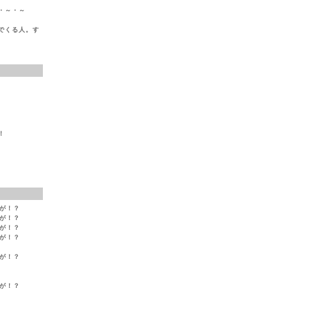
・～・～
でくる人。す
！
変が！？
変が！？
変が！？
変が！？
変が！？
変が！？