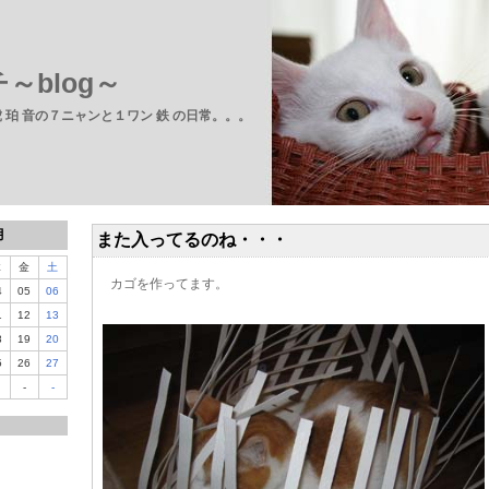
～blog～
 虎 珀 音の７ニャンと１ワン 鉄 の日常。。。
月
また入ってるのね・・・
木
金
土
カゴを作ってます。
4
05
06
1
12
13
8
19
20
5
26
27
-
-