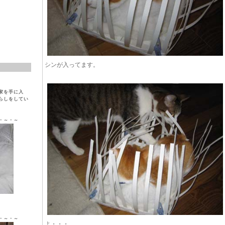
シンが入ってます。
家を手に入
らしをしてい
・～・～
ラ ♀
・～・～
よ・・・