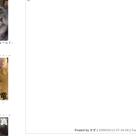
ォールド♀
・～・～
ン ♂
・～・～
Posted by すず |
2006/02/13 07:18:48
|
Tr