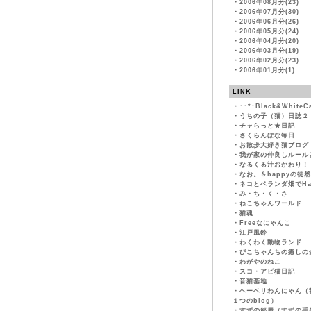
・
2006年08月分(23)
・
2006年07月分(30)
・
2006年06月分(26)
・
2006年05月分(24)
・
2006年04月分(20)
・
2006年03月分(19)
・
2006年02月分(23)
・
2006年01月分(1)
LINK
・
･･*･Black&WhiteC
・
うちの子（猫）日誌２
・
チャらっと★日記
・
さくらんぼな毎日
・
お散歩大好き猫ブログ
・
我が家の仲良しルール
・
なるくる汁おかわり！
・
なお。＆happyの徒
・
ネコとベランダ畑でHapp
・
み・ち・く・さ
・
ねこちゃんワールド
・
猫魂
・
Freeなにゃんこ
・
江戸風鈴
・
わくわく動物ランド
・
ぴこちゃんちの癒しの
・
わがやのねこ
・
スコ・アビ猫日記
・
音猫基地
・
ヘーベリわんにゃん（
１つのblog）
・
すずの部屋（すずの手作