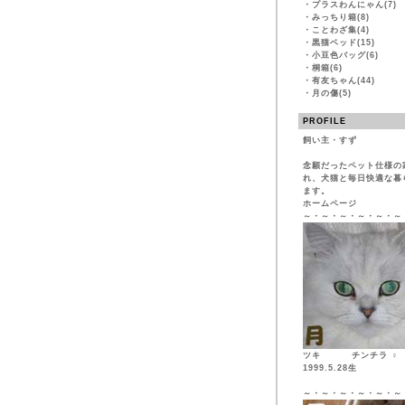
・
プラスわんにゃん(7)
・
みっちり箱(8)
・
ことわざ集(4)
・
黒猫ベッド(15)
・
小豆色バッグ(6)
・
桐箱(6)
・
有友ちゃん(44)
・
月の傷(5)
PROFILE
飼い主・すず
念願だったペット仕様の
れ、犬猫と毎日快適な暮
ます。
ホームページ
～・～・～・～・～・～
ツキ チンチ
1999.5.28生
～・～・～・～・～・～