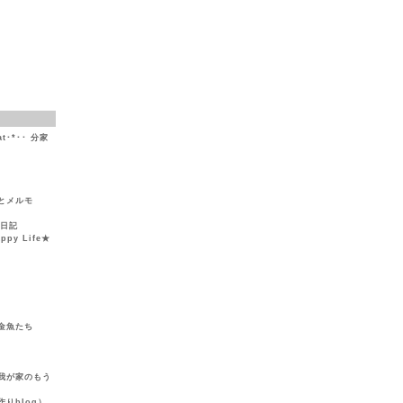
at･*･･ 分家
とメルモ
然日記
y Life★
金魚たち
我が家のもう
りblog）