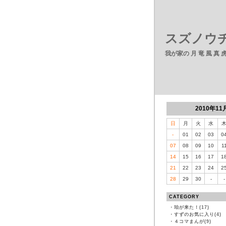
スズノウチ
我が家の 月 竜 風 真
2010年11
日
月
火
水
-
01
02
03
0
07
08
09
10
1
14
15
16
17
1
21
22
23
24
2
28
29
30
-
-
CATEGORY
・
珀が来た！(17)
・
すずのお気に入り(4)
・
４コマまんが(9)