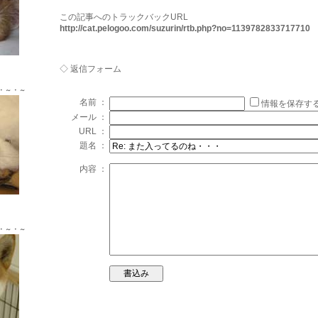
この記事へのトラックバックURL
http://cat.pelogoo.com/suzurin/rtb.php?no=1139782833717710
Ｘ ♂
◇ 返信フォーム
・～・～
名前 ：
情報を保存す
メール ：
URL ：
題名 ：
内容 ：
Ｘ ♂
・～・～