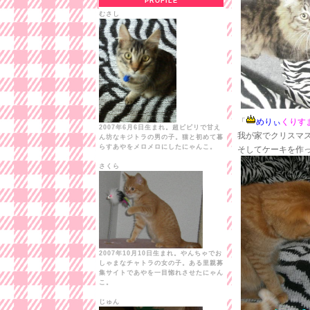
PROFILE
むさし
「
めりぃ
くりす
2007年6月6日生まれ。超ビビリで甘え
我が家でクリスマ
ん坊なキジトラの男の子。猫と初めて暮
らすあやをメロメロにしたにゃんこ。
そしてケーキを作
さくら
2007年10月10日生まれ。やんちゃでお
しゃまなチャトラの女の子。ある里親募
集サイトであやを一目惚れさせたにゃん
こ。
じゅん