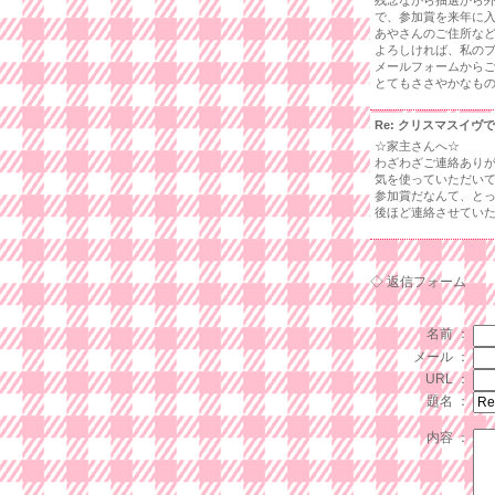
残念ながら抽選から
で、参加賞を来年に
あやさんのご住所な
よろしければ、私の
メールフォームから
とてもささやかなも
Re: クリスマスイヴ
☆家主さんへ☆
わざわざご連絡あり
気を使っていただい
参加賞だなんて、と
後ほど連絡させてい
◇ 返信フォーム
名前 ：
メール ：
URL ：
題名 ：
内容 ：