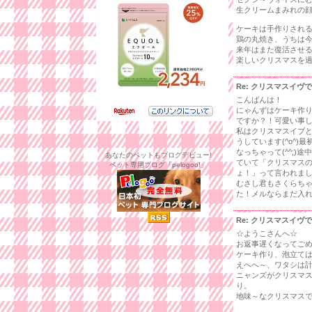
生クリームまみれの
ケーキは手作りされる
鶏の丸焼き、うちは
来年はまた復活させ
楽しいクリスマスを
Re: クリスマスイヴ
こんばんは！
にゃんずはケーキ作
ですか？！可愛い事
私はクリスマスイブと
うしています(^o^
なっちゃって(^^;
あなたのペットもブログデビュー!
ていて「クリスマス
ペット専用ブログ「pelogoo!」
ょ！」って言われまし
むさし君もさくらち
た！メルならまだ入れ
Re: クリスマスイヴ
☆ようこさんへ☆
お返事遅くなってご
ケーキ作り、泡立て
えへへ～、ワタシは
ニャンズがクリスマ
り。
地味～なクリスマス