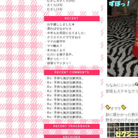
・
むさし＆さくら(44)
・
さくら(15)
・
むさし(14)
RECENT
・
お引越ししました★
・
遅ればせながら☆
・
今年もお世話になりました♪
・
クリスマスイヴですね☆
・
ママの留守中
・
ママ離れ？
・
冬のぬくもり
・
ただいま様子見中。
・
寒かった～！！
・
頑張りマシタッ！
RECENT COMMENTS
・
Re: 手持ち無沙汰解消法。
・
Re: 手持ち無沙汰解消法。
ちなみにニャンズ
・
Re: 手持ち無沙汰解消法。
皆様もステキなク
・
Re: 手持ち無沙汰解消法。
・
Re: 手持ち無沙汰解消法。
・
Re: 手持ち無沙汰解消法。
・
Re: 手持ち無沙汰解消法。
オマケ
・
Re: 手持ち無沙汰解消法。
・
Re: 手持ち無沙汰解消法。
妙に暖かかった数
・
Re: 手持ち無沙汰解消法。
野良の女の子がお
RECENT TRACKBACK
ARCHIVES