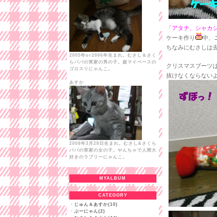
「アタチ、シャカ
ケーキ作り
中、
ちなみにむさしは
2005年or2006年生まれ。むさし＆さく
らパパの実家の男の子。超マイペースの
クリスマスブーツ
ゴロスリにゃんこ。
抜けなくならない
あすか
2008年3月28日生まれ。むさし&さくら
パパの実家の女の子。やんちゃで人間大
好きのラブリーにゃんこ。
MYALBUM
CATEGORY
・
じゅん＆あすか(10)
・
ぶーにゃん(2)