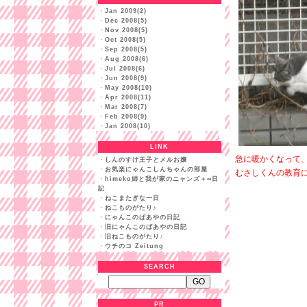
・
Jan 2009(2)
・
Dec 2008(5)
・
Nov 2008(5)
・
Oct 2008(5)
・
Sep 2008(5)
・
Aug 2008(6)
・
Jul 2008(6)
・
Jun 2008(9)
・
May 2008(10)
・
Apr 2008(11)
・
Mar 2008(7)
・
Feb 2008(9)
・
Jan 2008(10)
LINK
急に暖かくなって
・
しんのすけ王子とメルお嬢
・
お気楽にゃんこしんちゃんの部屋
むさしくんの教育
・
himeko姉と我が家のニャンズ＋∞日
記
・
ねこまたぎな一日
・
ねこものがたり♪
・
にゃんこのばあやの日記
・
旧にゃんこのばあやの日記
・
旧ねこものがたり♪
・
ウチのコ Zeitung
SEARCH
PR