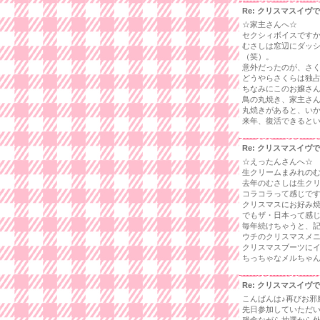
Re: クリスマスイヴ
☆家主さんへ☆
セクシィボイスです
むさしは窓辺にダッ
（笑）。
意外だったのが、さ
どうやらさくらは独
ちなみにこのお嬢さん
鳥の丸焼き、家主さ
丸焼きがあると、いか
来年、復活できると
Re: クリスマスイヴ
☆えったんさんへ☆
生クリームまみれの
去年のむさしは生ク
コラコラって感じで
クリスマスにお好み
でもザ・日本って感
毎年続けちゃうと、
ウチのクリスマスメ
クリスマスブーツに
ちっちゃなメルちゃん
Re: クリスマスイヴ
こんばんは♪再びお邪
先日参加していただ