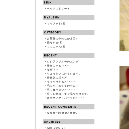
LINK
・
ペットストリート
MYALBUM
・
マイフォト(2)
CATEGORY
・
お部屋の中のなかま(1)
・
猫なかま(3)
・
ももにゃん(8)
RECENT
・
ロシアンブルーのエンゾ
・
春だにゃぁ･････
・
なぜ？？
・
ちょっといじけています。
・
得意気に爪とぎ
・
うっかりすると･････
・
毛虫が、おてての中に・・・
・
早く食べないと･････
・
失くし物は、すぐ見つかります。
・
富士サファリパークの･････
RECENT COMMENTS
・
���^�{��A��C
ARCHIVES
・
Apr 2007(2)