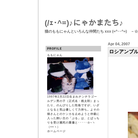
(/ｪ･^=)♪にゃかまたち♪
猫のももにゃんといろんな仲間たち xxx (=^‥^=)ゞ－
Apr 04, 2007
PROFILE
ロシアンブ
ももにゃん
1997年2月22日生まれチンチラゴー
ルデン男の子（正式名・桃太郎）まっ
たり、のんびりした性格ですが、いざ
となると気は優しくて力持ち。よその
猫さんとのケンカを止めようと仲裁に
入った飼い主の「ぷる」は、とばっち
りを受け瀕死の重傷と･････☆~ヽ
（××ヽ）
ホームページ