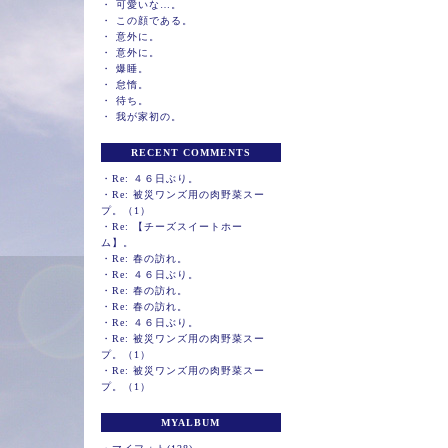
・
可愛いな…。
・
この顔である。
・
意外に。
・
意外に。
・
爆睡。
・
怠惰。
・
待ち。
・
我が家初の。
RECENT COMMENTS
・
Re: ４６日ぶり。
・
Re: 被災ワンズ用の肉野菜スー
プ。（1）
・
Re: 【チーズスイートホー
ム】。
・
Re: 春の訪れ。
・
Re: ４６日ぶり。
・
Re: 春の訪れ。
・
Re: 春の訪れ。
・
Re: ４６日ぶり。
・
Re: 被災ワンズ用の肉野菜スー
プ。（1）
・
Re: 被災ワンズ用の肉野菜スー
プ。（1）
MYALBUM