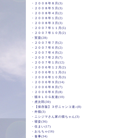
・
２００８年８月(3)
・
２００８年５月(3)
・
２００８年４月(2)
・
２００８年１月(2)
・
２００８年３月(3)
・
２００７年１１月(5)
・
２００７年１０月(2)
・
実葵(28)
・
２００７年７月(2)
・
２００７年６月(2)
・
２００７年４月(2)
・
２００７年２月(7)
・
２００７年１月(12)
・
２００６年１２月(2)
・
２００６年１１月(5)
・
２００６年１０月(3)
・
２００６年９月(14)
・
２００６年８月(7)
・
２００６年６月(8)
・
猫ＢＬＯＧ友達(10)
・
虎次郎(30)
・
【保存版】３仔ニャンコ達♪(8)
・
外猫(3)
・
ニシジマさん家の猫ちゃん(3)
・
寝姿(36)
・
住まい(17)
・
おもちゃ(16)
・
食事(34)