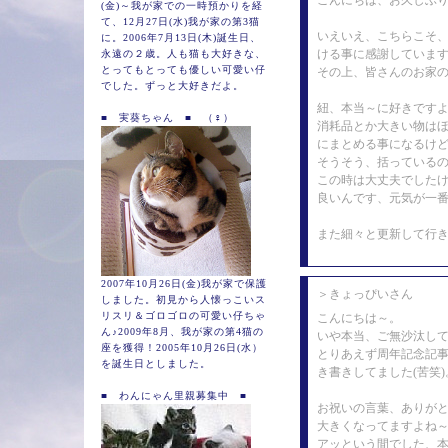
こんにちは、お久しぶ
(金)～我が家での一時預かりを経
て、12月27日(水)我が家の第3猫
いえいえ、こちらこそ
に。2006年7月13日(木)誕生日、
ける事に感謝していますよ
永遠の２歳。人も猫も大好きな、
とってもとっても優しい可愛い仔
その上、皆さんのお家の
でした。ずっと大好きだよ。
紐、本当～に好きです
■ 実葵ちゃん ■ （♀）
消耗品とか大きい物は
にまとめる事になるけど
そうそう、括っている
この時は大丈夫でした
良いんです、元気が一番
また細々と更新して行き
2007年10月26日(金)我が家で保護
＞きょっぴいさん
しました。初見から人懐っこいス
リスリ＆ゴロゴロの可愛い仔ちゃ
こんにちは～。
ん♪2009年8月、我が家の第4猫の
いや本当、ご無沙汰してし
座を獲得！2005年10月26日(水）
とりあえず周年記念記
を誕生日としました。
き書きしてました(苦笑)
■ わんにゃん里親募集中 ■
お祝いの言葉、ありが
大きくなってますよね
アッという間でした、