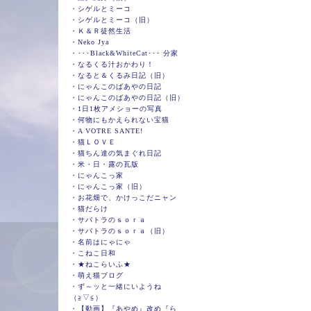
・
シゲルとミーコ
・
シゲルとミーコ（旧）
・
Ｋ＆Ｒ徒然生活
・
Neko Jya
・
･･･Black&WhiteCat･･･ 分家
・
なるくる汁おかわり！
・
なると＆くるみ日記（旧）
・
にゃんこのばあやの日記
・
にゃんこのばあやの日記（旧）
・
1日1枚アメショーの写真
・
何物にもかえられない宝猫
・
A VOTRE SANTE!
・
猫ＬＯＶＥ
・
猫ちん達の気まぐれ日記
・
米・日・露の瓦版
・
にゃんこっ家
・
にゃんこっ家（旧）
・
お花畑で、かけっこだニャン
・
猫だらけ
・
サバトラのｓｏｒａ
・
サバトラのｓｏｒａ（旧）
・
名前はにゃにゃ
・
こねこ日和
・
★ねこらいふ★
・
萌え猫ブログ
・
ず～ッと一緒にいようね
（≧▽≦）
・
【動画】『あやめ』改め『ら