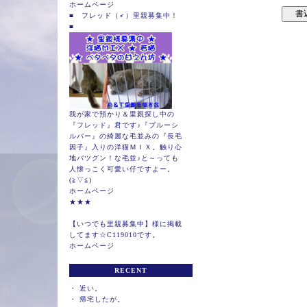
ホームページ
■ フレッド（♂）里親募集中！
■
我が家で預かり＆里親探し中の
『フレッド』君です♪『ブルーシ
ルバー』の綺麗な毛並みの『長毛
因子』入りの洋猫ＭＩＸ。触り心
地バツグン！な毛並♪と～っても
人懐っこく可愛い仔ですよー。
(≧▽≦)
ホームページ
★★★
【いつでも里親募集中】様に掲載
してます☆C119010です。
ホームページ
RECENT
・
近い。
・
帰宅したが。