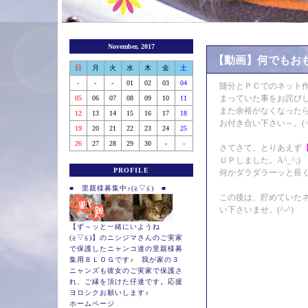
November, 2017
【動画】何でもお
日
月
火
水
木
金
土
-
-
-
01
02
03
04
随分とＰＣでのネット
まっていた事をお詫びしま
05
06
07
08
09
10
11
また余裕がなくなった
12
13
14
15
16
17
18
お付き合い下さい～。(>_<
19
20
21
22
23
24
25
26
27
28
29
30
-
-
さてさて、とりあえず
ＵＰしました。A^_^;)
PROFILE
何かダラダラーッと長く
■ 里親様募集中♪(≧▽≦) ■
この後は、貯めていた
い下さいませ。(^-^)
【ず～ッと一緒にいようね
(≧▽≦)】のニシジマさんのご実家
で保護したニャンコ達の里親様募
集用ＢＬＯＧです♪ 我が家の３
ニャンズも彼女のご実家で保護さ
れ、ご縁を頂けた仔達です。応援
ヨロシクお願いします♪
ホームページ