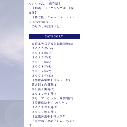
ん』ちゃん♪【保存版】
・
【動画】３仔ニャンコ達♪【保
存版】
・
【猫ご飯】Ｒｅｓｔａｕｒａｎ
ｔ ひなたぼっこ。
・
のりのりの妊婦日記
CATEGORY
・
東日本大震災被災動物関連(3)
・
２００５年(14)
・
２０１１年(1)
・
２０１０年(5)
・
２００９年(6)
・
２００８年(4)
・
２００７年(2)
・
２００６年(32)
・
【里親募集中】フレッド(2)
・
茶太郎＆向日葵(1)
・
向日葵＆実葵(2)
・
２０１０年５月(4)
・
フリーマーケット出店情報(2)
・
【里親様決定♪】みさと(2)
・
２００９年８月(2)
・
２００９年６月(2)
・
【里親募集中】陽太(12)
・
『あやめ』改め『らん』ちゃん
(5)