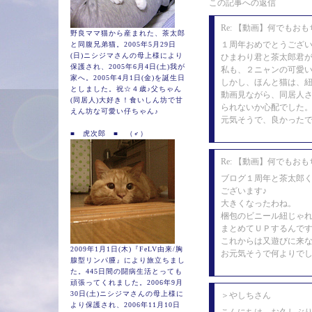
この記事への返信
Re: 【動画】何でもお
野良ママ猫から産まれた、茶太郎
１周年おめでとうござ
と同腹兄弟猫。2005年5月29日
(日)ニシジマさんの母上様により
ひまわり君と茶太郎君
保護され、2005年6月4日(土)我が
私も、２ニャンの可愛
家へ。2005年4月1日(金)を誕生日
しかし、ほんと猫は、
としました。祝☆４歳♪父ちゃん
動画見ながら、同居人
(同居人)大好き！食いしん坊で甘
られないか心配でした
えん坊な可愛い仔ちゃん♪
元気そうで、良かった
■ 虎次郎 ■ （♂）
Re: 【動画】何でもお
ブログ１周年と茶太郎
ございます♪
大きくなったわね。
梱包のビニール紐じゃ
まとめてＵＰするんで
これからは又遊びに来
2009年1月1日(木)『FeLV由来/胸
お元気そうで何よりで
腺型リンパ腫』により旅立ちまし
た。445日間の闘病生活とっても
頑張ってくれました。2006年9月
30日(土)ニシジマさんの母上様に
＞やしちさん
より保護され、2006年11月10日