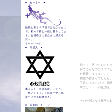
■ あっきー ■
動物と暮らす環境ではなかったの
で、初めて猫と一緒に暮らしてま
す。お猫様方の飯炊きに燃える
日々。
ホームページ
■ 同居人 ■
猫って、何でもおもち
何でこんなのに？？？
た経験、ｅｔｃ。。。
猫族の皆さんでしたら
手近にあるもので、咄
時には・・・邪魔(笑)。
本人曰く『犬派鳥派』。でも、
『懐いてくる』子には十中八九、
夢中になる動物好き。
その一例となる様子を
■ 茶太郎 ■ （♂）