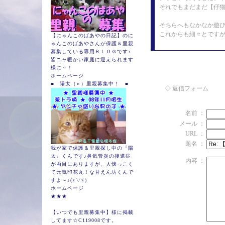
それでもまだまだ【仔猫
そちらへもなかなか遊
これからも細々とですが
【にゃんこのばあやの日記】のに
ゃんこのばあやさんが保護＆里親
募集している専用ＢＬＯＧです♪
皆ニャ暖かい家庭に迎えられます
様に～！
ホームページ
■ 陽太（♂）里親募集中！ ■
◇ 返信フォーム
名前 ：
メール ：
URL ：
題名 ：
我が家で保護＆里親探し中の『陽
太』くんです♪鼻気管炎の後遺症
内容 ：
が両目にありますが、人懐っこく
て元気印花丸！な甘えん坊くんで
すよ～♪(≧▽≦)
ホームページ
★★★
【いつでも里親募集中】様に掲載
してます☆C119008です。