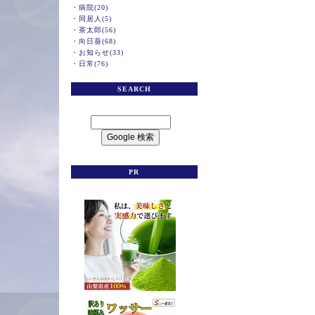
・
病院(20)
・
同居人(5)
・
茶太郎(56)
・
向日葵(68)
・
お知らせ(33)
・
日常(76)
SEARCH
PR