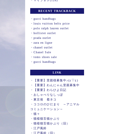
・
マイフォト(128)
RECENT TRACKBACK
・
gucci handbags
・
louis vuitton belts price
・
polo ralph lauren outlet
・
hollister outlet
・
prada outlet
・
zara en ligne
・
chanel outlet
・
Chanel Sale
・
toms shoes sale
・
gucci handbags
LINK
・
【重要】里親様募集中♪(≧▽≦)
・
【重要】わんにゃん里親募集中
・
【重要】わらひよ日記
・
おしゃべりなしっぽ
・
東京発 着ネコ
・
ココロのひだまり ～アニマル
コミュニケーション～
・
猫々
・
猫様猫舌猫かぶり
・
猫様猫舌猫かぶり（旧）
・
江戸風鈴
・
江戸風鈴（旧）