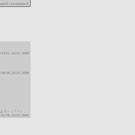
Back:0
|
Comments:3
0:13:21, Jul 14, 2006
8:59:38, Jul 14, 2006
よう～（＾＾）
2:01:56, Jul 14, 2006