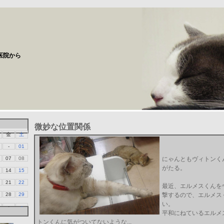
医院から
微妙な位置関係
金
土
-
01
07
08
にゃんともヴィトンく
がたる。
14
15
21
22
最近、エルメスくんを
28
29
撃するので、エルメス
い。
-
-
平和にねているエルメ
トンくんに気がついてないような...