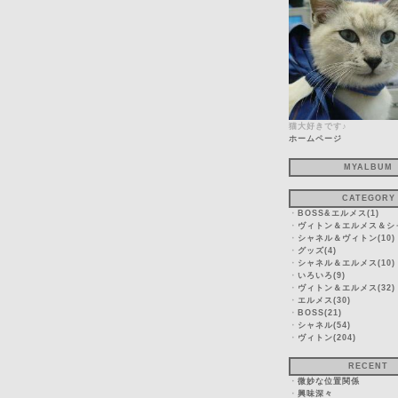
猫大好きです♪
ホームページ
MYALBUM
CATEGORY
・
BOSS&エルメス(1)
・
ヴィトン＆エルメス＆シャ
・
シャネル＆ヴィトン(10)
・
グッズ(4)
・
シャネル＆エルメス(10)
・
いろいろ(9)
・
ヴィトン＆エルメス(32)
・
エルメス(30)
・
BOSS(21)
・
シャネル(54)
・
ヴィトン(204)
RECENT
・
微妙な位置関係
・
興味深々