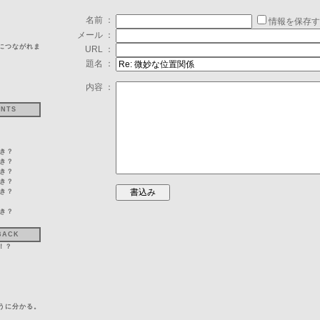
名前 ：
情報を保存す
メール ：
につながれま
URL ：
題名 ：
内容 ：
ENTS
好き？
好き？
好き？
好き？
好き？
好き？
BACK
！？
うに分かる。