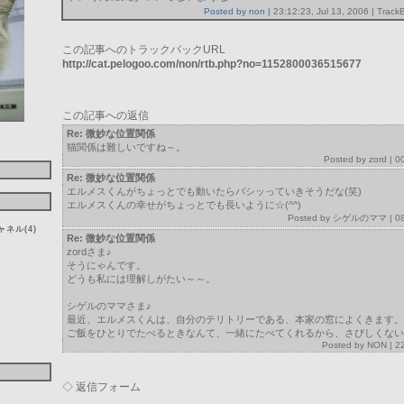
Posted by non |
23:12:23, Jul 13, 2006
|
Track
この記事へのトラックバックURL
http://cat.pelogoo.com/non/rtb.php?no=1152800036515677
この記事への返信
Re: 微妙な位置関係
猫関係は難しいですね～。
Posted by zord | 0
Re: 微妙な位置関係
エルメスくんがちょっとでも動いたらバシッっていきそうだな(笑)
エルメスくんの幸せがちょっとでも長いように☆(^^)
Posted by
シゲルのママ
| 0
ネル(4)
Re: 微妙な位置関係
zordさま♪
そうにゃんです。
どうも私には理解しがたい～～。
シゲルのママさま♪
最近、エルメスくんは、自分のテリトリーである、本家の窓によくきます。
ご飯をひとりでたべるときなんて、一緒にたべてくれるから、さびしくない
Posted by
NON
| 2
◇ 返信フォーム