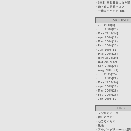
・
SOS!!里親募集に力を
・
続・猫の男爵バロン
・
一緒にすやすや zzz
ARCHIVES
・
Jul 2006(6)
・
Jun 2006(21)
・
May 2006(14)
・
Apr 2006(12)
・
Mar 2006(16)
・
Feb 2006(22)
・
Jan 2006(12)
・
Dec 2005(15)
・
Nov 2005(25)
・
Oct 2005(32)
・
Sep 2005(29)
・
Aug 2005(26)
・
Jul 2005(25)
・
Jun 2005(26)
・
May 2005(30)
・
Apr 2005(23)
・
Mar 2005(29)
・
Feb 2005(26)
・
Jan 2005(18)
LINK
・
シゲルとミーコ
・
猫ＬＯＶＥ！
・
ねころぐろぐ
・
酸性
・
アルブ＆グリィーのお部