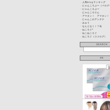
・
人気blogランキング
・
にゃんころぷー（ペログ
・
にゃんころぷー
・
にゃんころりん
・
アマタン！ アマタン！
・
にゃんこのアンテナ
・
みゅう
・
なんとなくＩＴ化
・
ねころぐ*
・
ねこねころぐ
・
ねころぐ（ココログ）
SEARCH
PR