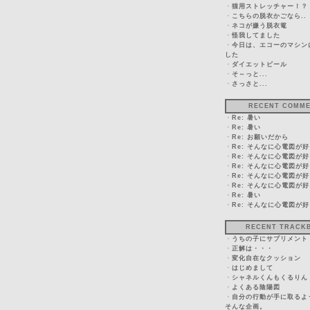
・
猫用ストレッチャー！？
・
こちらの脱衣かごなら..
・
ネコが嫌う脱衣篭
・
怪我してました
・
今日は、エコーのマシン
した
・
ダイエットビール
・
そ～っと...
・
さっさと...
RECENT COMM
・
Re: 暑い
・
Re: 暑い
・
Re: お願いだから
・
Re: そんなに心電図が
・
Re: そんなに心電図が
・
Re: そんなに心電図が
・
Re: そんなに心電図が
・
Re: そんなに心電図が
・
Re: 暑い
・
Re: そんなに心電図が
RECENT TRACK
・
うちの子にサプリメント
・
正解は・・・
・
変化自在なクッション
・
はじめまして
・
シャネルくんもくるりん
・
よくある陰陽図
・
自分の行動が手に取るよ
そんな企画。