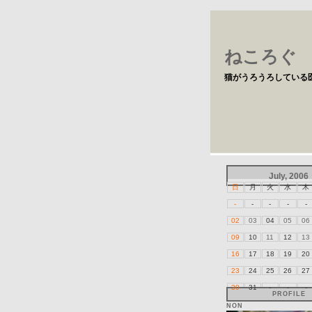
ねころぐ
猫がうろうろしている
July, 2006
日
月
火
水
木
-
-
-
-
-
02
03
04
05
06
09
10
11
12
13
16
17
18
19
20
23
24
25
26
27
30
31
-
-
-
PROFILE
NON