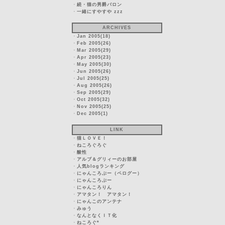
・
続・猫の男爵バロン
・
一緒にすやすや zzz
ARCHIVES
・
Jan 2005(18)
・
Feb 2005(26)
・
Mar 2005(29)
・
Apr 2005(23)
・
May 2005(30)
・
Jun 2005(26)
・
Jul 2005(25)
・
Aug 2005(26)
・
Sep 2005(29)
・
Oct 2005(32)
・
Nov 2005(25)
・
Dec 2005(1)
LINK
・
猫ＬＯＶＥ！
・
ねころぐろぐ
・
酸性
・
アルブ＆グリィーのお部屋
・
人気blogランキング
・
にゃんころぷー（ペログー）
・
にゃんころぷー
・
にゃんころりん
・
アマタン！ アマタン！
・
にゃんこのアンテナ
・
みゅう
・
なんとなくＩＴ化
・
ねころぐ*