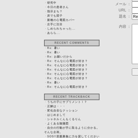
・
研究中
メール ：
・
今日の患者さん
URL ：
・
指示まち？
・
床でも団子
題名 ：
・
新種の心電図カバー
・
左手に注目
内容 ：
・
しめられちゃった...
・
あらら...
RECENT COMMENTS
・
Re: 暑い
・
Re: 暑い
・
Re: お願いだから
・
Re: そんなに心電図が好き？
・
Re: そんなに心電図が好き？
・
Re: そんなに心電図が好き？
・
Re: そんなに心電図が好き？
・
Re: そんなに心電図が好き？
・
Re: 暑い
・
Re: そんなに心電図が好き？
RECENT TRACKBACK
・
うちの子にサプリメント！？
・
正解は・・・
・
変化自在なクッション
・
はじめまして
・
シャネルくんもくるりん
・
よくある陰陽図
・
自分の行動が手に取るように分かる。
そんな企画。
・
SOS!!里親募集に力を貸してください