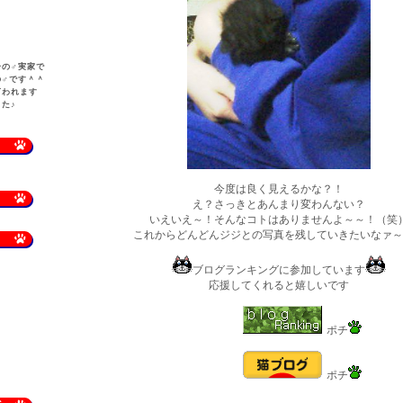
一の♂実家で
の♂です＾＾
言われます
た♪
今度は良く見えるかな？！
え？さっきとあんまり変わんない？
いえいえ～！そんなコトはありませんよ～～！（笑
これからどんどんジジとの写真を残していきたいなァ～
ブログランキングに参加しています
応援してくれると嬉しいです
ポチ
ポチ