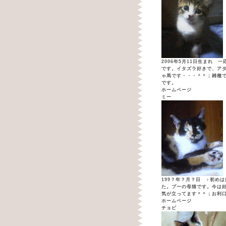
2006年5月11日生まれ 
です。イタズラ好きで、ア
ゃ馬です・・・＾＾；雑種
です。
ホームページ
ミー
199？年？月？日 ♀初め
た。プーの母猫です。今は
気が立ってます＾＾；お利
ホームページ
チョビ