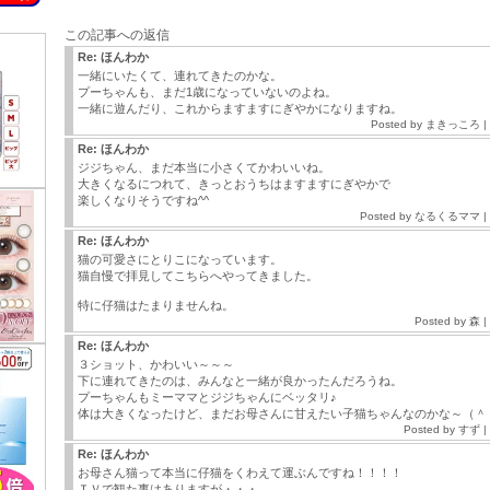
この記事への返信
Re: ほんわか
一緒にいたくて、連れてきたのかな。
プーちゃんも、まだ1歳になっていないのよね。
一緒に遊んだり、これからますますにぎやかになりますね。
Posted by
まきっころ
|
Re: ほんわか
ジジちゃん、まだ本当に小さくてかわいいね。
大きくなるにつれて、きっとおうちはますますにぎやかで
楽しくなりそうですね^^
Posted by
なるくるママ
|
Re: ほんわか
猫の可愛さにとりこになっています。
猫自慢で拝見してこちらへやってきました。
特に仔猫はたまりませんね。
Posted by
森
|
Re: ほんわか
３ショット、かわいい～～～
下に連れてきたのは、みんなと一緒が良かったんだろうね。
プーちゃんもミーママとジジちゃんにベッタリ♪
体は大きくなったけど、まだお母さんに甘えたい子猫ちゃんなのかな～（＾
Posted by
すず
|
Re: ほんわか
お母さん猫って本当に仔猫をくわえて運ぶんですね！！！！
ＴＶで観た事はありますが・・・。