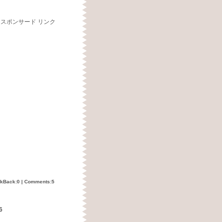
スポンサード リンク
ckBack:0
|
Comments:5
6