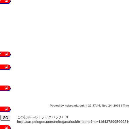
S
K
Posted by nekogadaisuki |
22:47:46, Nov 24, 2006
|
Tra
この記事へのトラックバックURL
http://cat.pelogoo.com/nekogadaisuki/rtb.php?no=116437800500021