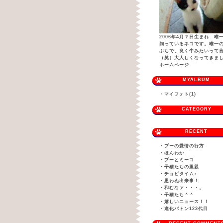
2006年4月？日生まれ 唯
飼っているネコです。唯一
ぶちで、良く牛みたいって
（笑）大人しくなってきまし
ホームページ
MYALBUM
・
マイフォト(1)
CATEGORY
RECENT
・
プーの愛情の行方
・
ほんわか
・
プーとミーコ
・
子猫たちの里親
・
チョビタイム♪
・
思わぬ出来事！
・
和むなァ・・・。
・
子猫たち＾＾
・
嬉しいニュース！！
・
進化バトン123代目