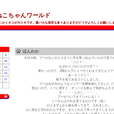
ねこちゃんワールド
にかくネコが大スキです。親バカな発言も多々ありますがどうぞよろしくお願いし
ほんわか
金
土
今日の朝、プーがなにやらコタツに手を突っ込んでいたので見て
5
06
「ジジ？！」
なぜかジジがいたのです＾＾
2
13
寒かったので、2階から下にミーがくわえてきたようで
9
20
あ～ビックリ！
様子を見てみるコトにしました。
6
27
プーはねずみのようなジジで一生懸命遊んでました（
-
危ないので、ミーに渡すと、オッパイを飲んで気持ちよさそ
が・・・・しかし・・・・。
プーがついてきてジャレる！！
ミーさんはそれを見てるだけです（笑）
ひとまず上から箱を持ってきて、入れました。
上に戻せと言われたんですが、またくわえて持ってきてしまうの