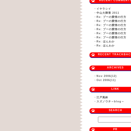
RECENT COMMENT
・
イヤラシイ
・
中山大障害 2011
・
Re: プーの愛情の行方
・
Re: プーの愛情の行方
・
Re: プーの愛情の行方
・
Re: プーの愛情の行方
・
Re: プーの愛情の行方
・
Re: プーの愛情の行方
・
Re: ほんわか
・
Re: ほんわか
RECENT TRACKBAC
ARCHIVES
・
Nov 2006(12)
・
Oct 2006(11)
LINK
・
江戸風鈴
・
スズノウチ～blog～
SEARCH
PR