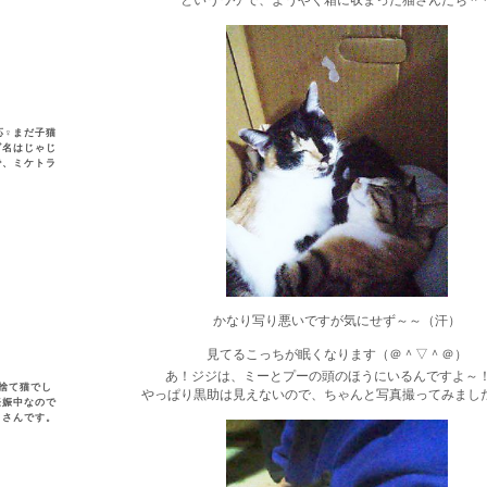
というワケで、ようやく箱に収まった猫さんたち＾
一応♀まだ子猫
ダ名はじゃじ
で、ミケトラ
かなり写り悪いですが気にせず～～（汗）
見てるこっちが眠くなります（＠＾▽＾＠）
あ！ジジは、ミーとプーの頭のほうにいるんですよ～
は捨て猫でし
やっぱり黒助は見えないので、ちゃんと写真撮ってみまし
妊娠中なので
口さんです。