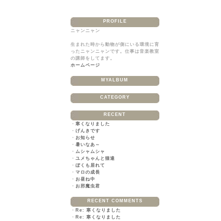
PROFILE
ニャンニャン
生まれた時から動物が側にいる環境に育
ったニャンニャンです。仕事は音楽教室
の講師をしてます。
ホームページ
MYALBUM
CATEGORY
RECENT
・
寒くなりました
・
げんきです
・
お知らせ
・
暑いなあ～
・
ムシャムシャ
・
ユメちゃんと猫達
・
ぼくも居れて
・
マロの成長
・
お昼ね中
・
お邪魔虫君
RECENT COMMENTS
・
Re: 寒くなりました
・
Re: 寒くなりました