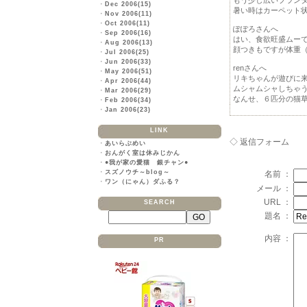
もう少し広いプラン
・
Dec 2006(15)
暑い時はカーペット
・
Nov 2006(11)
・
Oct 2006(11)
ぽぽろさんへ
・
Sep 2006(16)
はい、食欲旺盛ムー
・
Aug 2006(13)
顔つきもですが体重
・
Jul 2006(25)
・
Jun 2006(33)
renさんへ
・
May 2006(51)
リキちゃんが遊びに
・
Apr 2006(44)
ムシャムシャしちゃ
・
Mar 2006(29)
なんせ、６匹分の猫
・
Feb 2006(34)
・
Jan 2006(23)
LINK
◇ 返信フォーム
・
あいらぶめい
・
おんがく室は休みじかん
・
●我が家の愛猫 銀チャン●
・
スズノウチ～blog～
名前 ：
・
ワン（にゃん）ダふる？
メール ：
URL ：
SEARCH
題名 ：
内容 ：
PR