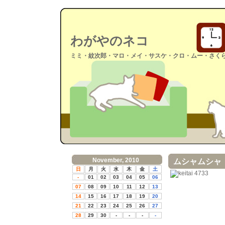
わがやのネコ
ミミ・紋次郎・マロ・メイ・サスケ・クロ・ムー・さく
November, 2010
ムシャムシャ
日
月
火
水
木
金
土
-
01
02
03
04
05
06
07
08
09
10
11
12
13
14
15
16
17
18
19
20
21
22
23
24
25
26
27
28
29
30
-
-
-
-