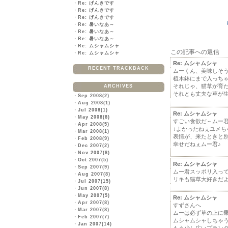
・
Re: げんきです
・
Re: げんきです
・
Re: げんきです
・
Re: 暑いなあ～
・
Re: 暑いなあ～
・
Re: 暑いなあ～
・
Re: ムシャムシャ
この記事への返信
・
Re: ムシャムシャ
Re: ムシャムシャ
RECENT TRACKBACK
ムーくん、美味しそ
植木鉢にまで入っち
それじゃ、猫草が育
ARCHIVES
それとも丈夫な草が
・
Sep 2008(2)
・
Aug 2008(1)
・
Jul 2008(1)
Re: ムシャムシャ
・
May 2008(8)
すごい食欲だ～ムー君
・
Apr 2008(5)
↓よかったねぇユメち
・
Mar 2008(1)
表情が、来たときと
・
Feb 2008(9)
幸せだねぇムー君♪
・
Dec 2007(2)
・
Nov 2007(8)
・
Oct 2007(5)
Re: ムシャムシャ
・
Sep 2007(9)
ムー君スッポリ入っ
・
Aug 2007(8)
リキも猫草大好きだよ
・
Jul 2007(15)
・
Jun 2007(8)
・
May 2007(5)
Re: ムシャムシャ
・
Apr 2007(8)
すずさんへ
・
Mar 2007(8)
ムーは必ず草の上に
・
Feb 2007(7)
ムシャムシャしちゃ
・
Jan 2007(14)