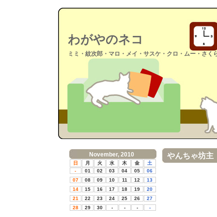
わがやのネコ
ミミ・紋次郎・マロ・メイ・サスケ・クロ・ムー・さく
November, 2010
やんちゃ坊主
日
月
火
水
木
金
土
-
01
02
03
04
05
06
07
08
09
10
11
12
13
14
15
16
17
18
19
20
21
22
23
24
25
26
27
28
29
30
-
-
-
-