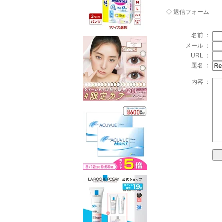
◇ 返信フォーム
名前 ：
メール ：
URL ：
題名 ：
内容 ：