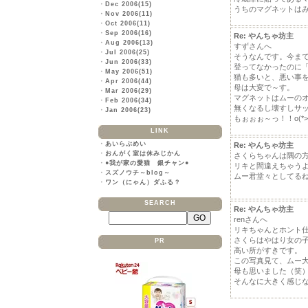
・
Dec 2006(15)
うちのマグネットは
・
Nov 2006(11)
・
Oct 2006(11)
・
Sep 2006(16)
Re: やんちゃ坊主
・
Aug 2006(13)
すずさんへ
・
Jul 2006(25)
そうなんです。今ま
・
Jun 2006(33)
登ってなかったのに
・
May 2006(51)
猫も多いと、悪い事
・
Apr 2006(44)
母は大変で～す。
・
Mar 2006(29)
マグネットはムーの
・
Feb 2006(34)
無くなるし壊すしサ
・
Jan 2006(23)
もぉぉぉ～っ！！o(*>д<
LINK
・
あいらぶめい
Re: やんちゃ坊主
・
おんがく室は休みじかん
さくらちゃんは隅の
・
●我が家の愛猫 銀チャン●
リキと間違えちゃう
・
スズノウチ～blog～
ムー君堂々としてる
・
ワン（にゃん）ダふる？
SEARCH
Re: やんちゃ坊主
renさんへ
リキちゃんとホント
さくらはやはり女の
PR
高い所がすきです。
この写真見て、ムー
母も思いました（笑
そんなに大きく感じ