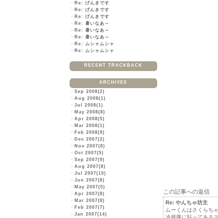
・
Re: げんきです
・
Re: げんきです
・
Re: げんきです
・
Re: 暑いなあ～
・
Re: 暑いなあ～
・
Re: 暑いなあ～
・
Re: ムシャムシャ
・
Re: ムシャムシャ
RECENT TRACKBACK
ARCHIVES
・
Sep 2008(2)
・
Aug 2008(1)
・
Jul 2008(1)
・
May 2008(8)
・
Apr 2008(5)
・
Mar 2008(1)
・
Feb 2008(9)
・
Dec 2007(2)
・
Nov 2007(8)
・
Oct 2007(5)
・
Sep 2007(9)
・
Aug 2007(8)
・
Jul 2007(15)
・
Jun 2007(8)
・
May 2007(5)
この記事への返信
・
Apr 2007(8)
・
Mar 2007(8)
Re: やんちゃ坊主
・
Feb 2007(7)
ムーくんはさくらち
・
Jan 2007(14)
冷蔵庫に貼ってある