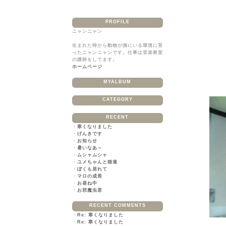
PROFILE
ニャンニャン
生まれた時から動物が側にいる環境に育
ったニャンニャンです。仕事は音楽教室
の講師をしてます。
ホームページ
最近、さく
MYALBUM
寝てい
短い足
CATEGORY
RECENT
・
寒くなりました
・
げんきです
・
お知らせ
・
暑いなあ～
・
ムシャムシャ
・
ユメちゃんと猫達
・
ぼくも居れて
・
マロの成長
・
お昼ね中
・
お邪魔虫君
RECENT COMMENTS
・
Re: 寒くなりました
そこから
・
Re: 寒くなりました