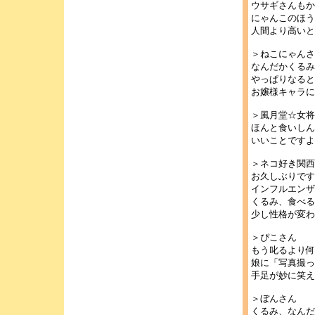
ウサギさんもか
にゃんこのほう
人間より高いと
＞ねこにゃんさ
なんだかくるみ
やっぱりなると
お嬢様キャラに
＞風月堂☆女将
ほんと食いしん
いいことですよ
＞ネコ好き関西
お久しぶりです
インフルエンザ
くるみ、食べる
少し性格が変わ
＞ぴこさん
もう叱るより何
娘に「写真撮っ
手足が妙に笑え
＞ぼんさん
くるみ、なんだ