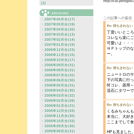
http://cat.pelog
(2)
ARCHIVES
この記事への返信
・
2007年06月分(17)
・
2007年05月分(19)
Re: 待ちきれない
・
2007年04月分(20)
丁度いいところ
・
2007年03月分(13)
コレなら楽にご
・
2007年02月分(14)
可愛いよ・・・
・
2007年01月分(19)
ＨＰトップのな
・
2006年12月分(23)
ー。
・
2006年11月分(15)
・
2006年10月分(17)
・
2006年09月分(31)
Re: 待ちきれない
・
2006年08月分(31)
ニュートロのサ
・
2006年07月分(32)
下の写真に行っ
・
2006年06月分(30)
何コレ、器用～～
・
2006年05月分(31)
流石にタワーで
・
2006年04月分(30)
・
2006年03月分(32)
・
2006年02月分(28)
Re: 待ちきれない
・
2006年01月分(31)
・
2005年12月分(33)
くるみちゃんも
・
2005年11月分(30)
本当に、大好き
・
2005年10月分(33)
ここまでして食
・
2005年09月分(30)
・
2005年08月分(31)
HPも見ました