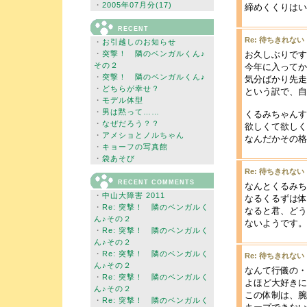
・
2005年07月分(17)
締めくくりはい
RECENT
Re: 待ちきれない
・
お引越しのお知らせ
・
突撃！ 隣のベンガルくん♪
お久しぶりです
その２
今年に入ってか
・
突撃！ 隣のベンガルくん♪
気分ばかり先走
・
どちらが幸せ？
という訳で、自
・
モデル体型
・
男は黙って……
くるみちゃんす
・
なぜだろう？？
欲しくて欲しく
・
アメショとノルちゃん
なんだかその格
・
キョーフの写真館
・
袋あそび
Re: 待ちきれない
RECENT COMMENTS
なんとくるみち
・
中山大障害 2011
なるくるずは体
・
Re: 突撃！ 隣のベンガルく
なると君、どう
ん♪その２
ないようです。
・
Re: 突撃！ 隣のベンガルく
ん♪その２
・
Re: 突撃！ 隣のベンガルく
Re: 待ちきれない
ん♪その２
なんて行儀の・・
・
Re: 突撃！ 隣のベンガルく
よほど大好きに
ん♪その２
この体制は、腕
・
Re: 突撃！ 隣のベンガルく