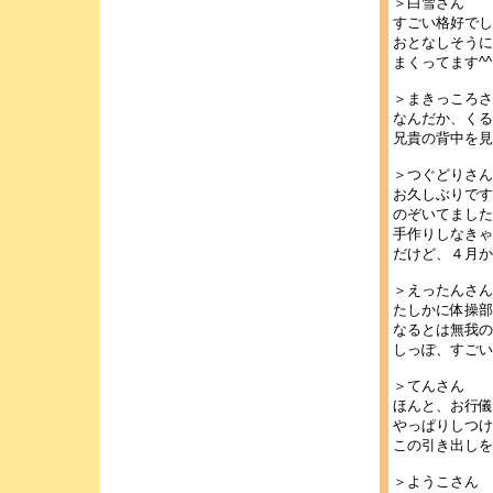
＞白雪さん
すごい格好でし
おとなしそうに
まくってます^^
＞まきっころさ
なんだか、くる
兄貴の背中を見
＞つぐどりさん
お久しぶりです
のぞいてました
手作りしなきゃ
だけど、４月か
＞えったんさん
たしかに体操部
なるとは無我の
しっぽ、すごい
＞てんさん
ほんと、お行儀
やっぱりしつけ
この引き出しを
＞ようこさん