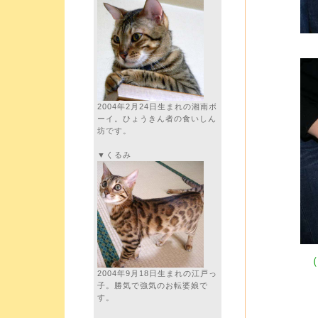
2004年2月24日生まれの湘南ボ
ーイ。ひょうきん者の食いしん
坊です。
▼くるみ
（
2004年9月18日生まれの江戸っ
子。勝気で強気のお転婆娘で
す。