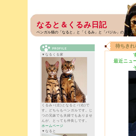
なると＆くるみ日記
ベンガル猫の「なると」と「くるみ」と「バジル」の成長日
待ちきれ
PROFILE
▼なるくる家
最近ニュ
くるみ♀(左)となると♂(右)で
す。どちらもベンガルです。じ
つの兄妹でも夫婦でもありませ
んが、とっても仲良しです。
ホームページ
▼なると