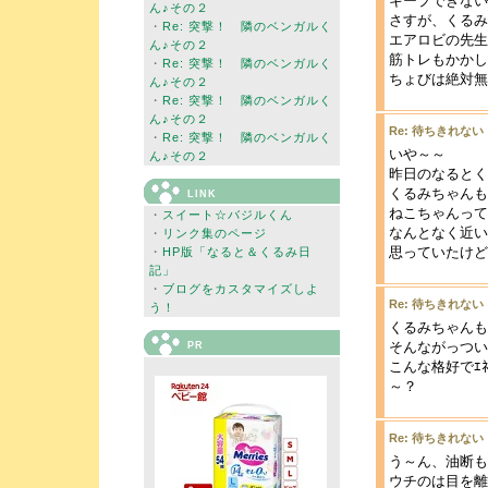
キープできない
ん♪その２
さすが、くるみ
・
Re: 突撃！ 隣のベンガルく
エアロビの先生
ん♪その２
筋トレもかかし
・
Re: 突撃！ 隣のベンガルく
ちょびは絶対無
ん♪その２
・
Re: 突撃！ 隣のベンガルく
ん♪その２
Re: 待ちきれない
・
Re: 突撃！ 隣のベンガルく
いや～～
ん♪その２
昨日のなるとく
くるみちゃんも
LINK
ねこちゃんって
・
スイート☆バジルくん
なんとなく近い
・
リンク集のページ
思っていたけど
・
HP版「なると＆くるみ日
記」
・
ブログをカスタマイズしよ
Re: 待ちきれない
う！
くるみちゃんも
そんながっつい
PR
こんな格好でｴ
～？
Re: 待ちきれない
う～ん、油断も
ウチのは目を離