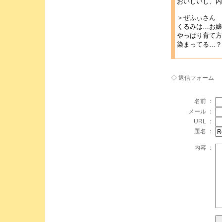
おいしいし、内
＞ぜふぃさん
くるみは…お嬢
やっぱり育て方
染まってる…？^
◇ 返信フォーム
名前 ：
メール ：
URL ：
題名 ：
内容 ：