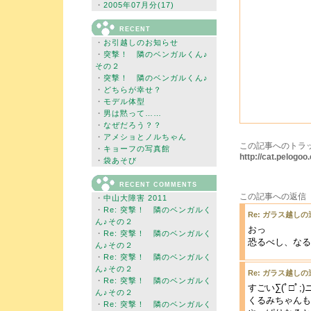
・
2005年07月分(17)
RECENT
・
お引越しのお知らせ
・
突撃！ 隣のベンガルくん♪
その２
・
突撃！ 隣のベンガルくん♪
・
どちらが幸せ？
・
モデル体型
・
男は黙って……
・
なぜだろう？？
・
アメショとノルちゃん
この記事へのトラッ
・
キョーフの写真館
http://cat.pelog
・
袋あそび
RECENT COMMENTS
この記事への返信
・
中山大障害 2011
・
Re: 突撃！ 隣のベンガルく
Re: ガラス越しの
ん♪その２
おっ
・
Re: 突撃！ 隣のベンガルく
恐るべし、なる
ん♪その２
・
Re: 突撃！ 隣のベンガルく
ん♪その２
Re: ガラス越しの
・
Re: 突撃！ 隣のベンガルく
すごい∑(ﾟ□ﾟ
ん♪その２
くるみちゃんも
・
Re: 突撃！ 隣のベンガルく