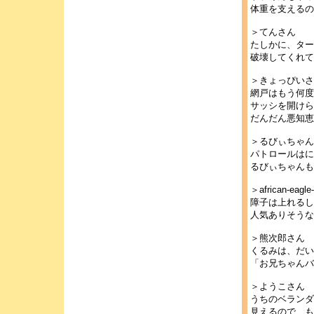
体重を支えるの
＞てんさん
たしかに、ター
破壊してくれて
＞きょっぴいさ
網戸はもう何度
サッシを開けら
だんだん悪知恵
＞るびぃちゃん
パトロールはに
るびぃちゃんも
＞african-eagl
障子は上れるし
人気ありそうな
＞熊次郎さん
くるみは、だい
「お兄ちゃんバ
＞ようこさん
うちのベランダ
見えるので、も