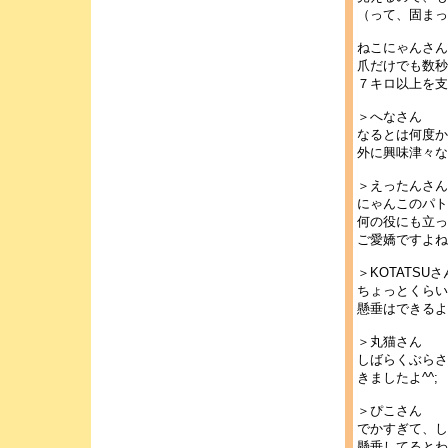
（って、固まっ
ねこにゃんさん
爪だけでも数秒
７キロ以上を支
＞へなさん
なるとは何度か
外に興味津々な
＞えったんさん
にゃんこのパト
何の役にも立っ
ご愛嬌ですよね
＞KOTATSUさ
ちょっとくらい
懸垂はできるよ
＞丸猫さん
しばらくぶらさ
きましたよ^^
＞ぴこさん
でかすぎて、し
懸垂してるとわ