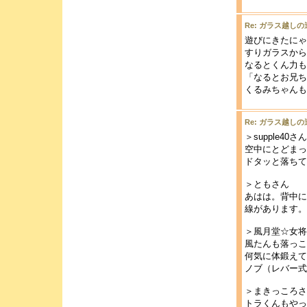
Re: ガラス越しの
遊びにきたにゃ
すりガラスから
なるとくん力も
「なるとお兄ち
くるみちゃんも
Re: ガラス越しの
＞supple40さん
空中にとどまっ
ドタッと落ちて
＞ともさん
あはは。背中に
線があります。
＞風月堂☆女将
風たんも落っこ
何気に体鍛えて
ノブ（レバー式
＞まきっころさ
トラくんもやっ