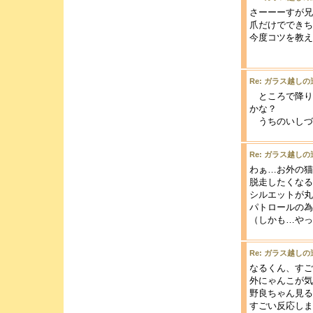
さーーーすが兄
爪だけでできち
今度コツを教え
b
Re: ガラス越しの
ところで降り
かな？
うちのいしづ
Re: ガラス越しの
わぁ…お外の猫
脱走したくなるの
シルエットが丸
パトロールの為
（しかも…やっ
Re: ガラス越しの
なるくん、すご
外にゃんこが気
野良ちゃん見る
すごい反応しま