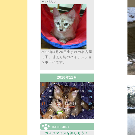
▼バジル
2006年4月26日生まれの名古屋
っ子。甘えん坊のハイテンショ
ンボーイです。
2010年11月
日
月
火
水
木
金
土
-
01
02
03
04
05
06
07
08
09
10
11
12
13
14
15
16
17
18
19
20
21
22
23
24
25
26
27
28
29
30
-
-
-
-
CATEGORY
・
カスタマイズを楽しもう！