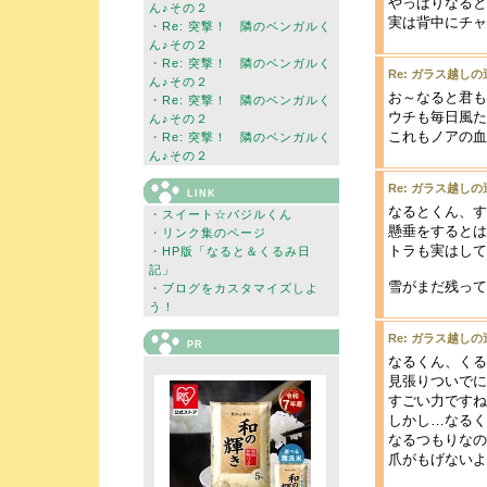
やっぱりなると
ん♪その２
実は背中にチャ
・
Re: 突撃！ 隣のベンガルく
ん♪その２
・
Re: 突撃！ 隣のベンガルく
Re: ガラス越しの
ん♪その２
お～なると君も
・
Re: 突撃！ 隣のベンガルく
ウチも毎日風た
ん♪その２
これもノアの血
・
Re: 突撃！ 隣のベンガルく
ん♪その２
Re: ガラス越しの
LINK
なるとくん、す
・
スイート☆バジルくん
懸垂をするとは
・
リンク集のページ
トラも実はして
・
HP版「なると＆くるみ日
記」
雪がまだ残って
・
ブログをカスタマイズしよ
う！
Re: ガラス越しの
PR
なるくん、くる
見張りついでに
すごい力ですね
しかし…なるく
なるつもりなの
爪がもげないよ