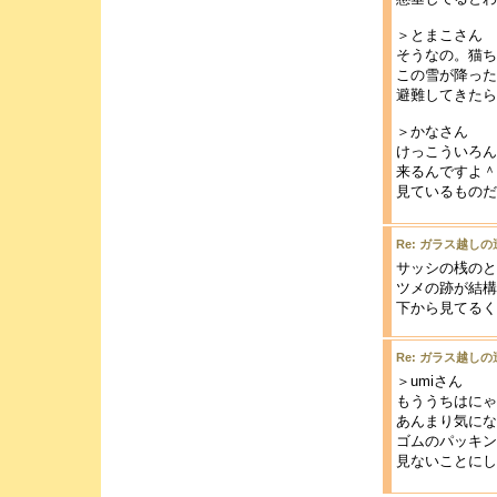
＞とまこさん
そうなの。猫ち
この雪が降った
避難してきたら
＞かなさん
けっこういろん
来るんですよ＾
見ているものだ
Re: ガラス越しの
サッシの桟のと
ツメの跡が結構
下から見てるく
Re: ガラス越しの
＞umiさん
もううちはにゃ
あんまり気にな
ゴムのパッキン
見ないことにし