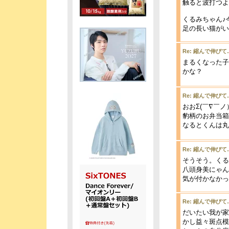
触ると波打つよ
くるみちゃん♪
足の長い猫がいた
Re: 縮んで伸びて
まるくなった子
かな？
Re: 縮んで伸びて
おおΣ(￣∇￣ノ
豹柄のお弁当箱
なるとくんは丸
Re: 縮んで伸びて
そうそう。くる
八頭身美にゃん
気が付かなかっ
Re: 縮んで伸びて
だいたい我が家
かし益々斑点模