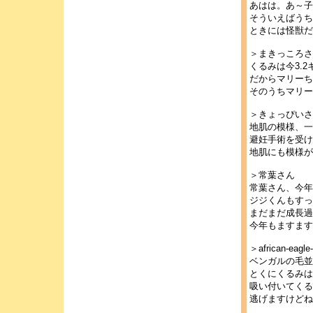
あはは。あ～子
そういえばうち
ときには怪獣だ
＞まきっころさ
くるみは今3.
だからマリーち
そのうちマリー
＞きょっぴいさ
地肌の模様、一
避妊手術を受け
地肌にも模様が
＞常葉さん
常葉さん、今年
ジジくんもすっ
まだまだ成長過
今年もますます
＞african-eagl
ベンガルの毛並
とくにくるみは
吸い付いてくる
逃げますけどね