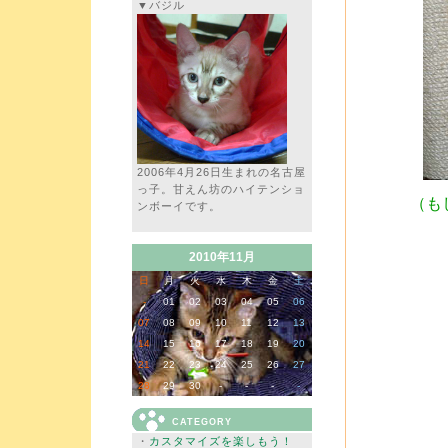
▼バジル
2006年4月26日生まれの名古屋
っ子。甘えん坊のハイテンショ
（も
ンボーイです。
2010年11月
日
月
火
水
木
金
土
-
01
02
03
04
05
06
07
08
09
10
11
12
13
14
15
16
17
18
19
20
21
22
23
24
25
26
27
28
29
30
-
-
-
-
CATEGORY
・
カスタマイズを楽しもう！