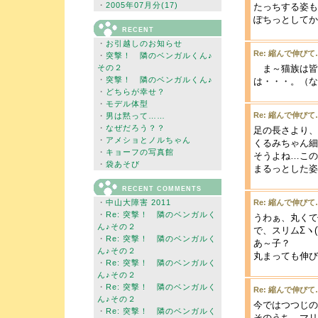
・
2005年07月分(17)
たっちする姿も
ぽちっとしてかえ
RECENT
・
お引越しのお知らせ
Re: 縮んで伸びて
・
突撃！ 隣のベンガルくん♪
その２
ま～猫族は皆
・
突撃！ 隣のベンガルくん♪
は・・・。（な
・
どちらが幸せ？
・
モデル体型
Re: 縮んで伸びて
・
男は黙って……
・
なぜだろう？？
足の長さより、
・
アメショとノルちゃん
くるみちゃん細
・
キョーフの写真館
そうよね…この
・
袋あそび
まるっとした姿
RECENT COMMENTS
・
中山大障害 2011
Re: 縮んで伸びて
・
Re: 突撃！ 隣のベンガルく
うわぁ、丸くて
ん♪その２
で、スリムΣヽ(ﾟД
・
Re: 突撃！ 隣のベンガルく
あ～子？
ん♪その２
丸まっても伸びて
・
Re: 突撃！ 隣のベンガルく
ん♪その２
・
Re: 突撃！ 隣のベンガルく
Re: 縮んで伸びて
ん♪その２
今ではつつじの
・
Re: 突撃！ 隣のベンガルく
そのうち、マリ