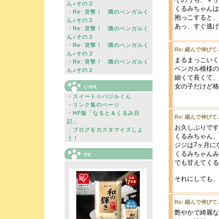
ん♪その２
くるみちゃんは
・
Re: 突撃！ 隣のベンガルく
抱っこすると、
ん♪その２
あっ、すぐ逃げ
・
Re: 突撃！ 隣のベンガルく
ん♪その２
・
Re: 突撃！ 隣のベンガルく
Re: 縮んで伸びて
ん♪その２
まるまっこいく
・
Re: 突撃！ 隣のベンガルく
ベンガル模様の
ん♪その２
細くて長くて、
女の子だけど格
LINK
・
スイート☆バジルくん
・
リンク集のページ
・
HP版「なると＆くるみ日
Re: 縮んで伸びて
記」
お久しぶりです
・
ブログをカスタマイズしよ
くるみちゃん、
う！
ジジは7ヶ月に
くるみちゃんみ
PR
でも甘えてくる
それにしても、
Re: 縮んで伸びて
艶やかで綺麗な