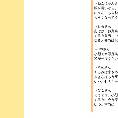
＞ねこにゃんさ
胴が長いから、
にゃんこも去勢
大きくなってく
＞ともさん
あはは。お弁当
くるみ弁当、ひ
なると弁当はお
＞umiさん
小顔で８頭身美
私が一度くらい
＞Macさん
くるみは小さめ
大きさはもう変
いや、セナちゃ
＞ぴこさん
そうそう、小顔
くるみに会う夢
いつか本当に、