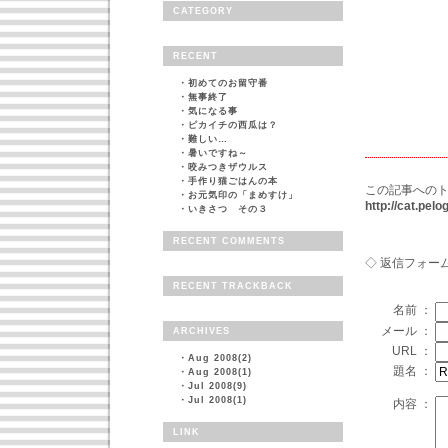
CATEGORY
RECENT
・
初めてのお留守番
・
無事終了
・
気になる事
・
ピカイチの西瓜は？
・
難しい…
・
暑いですね～
・
咬みつきザウルス
・
手作り猫ごはんの本
この記事へのト
・
お元気印の「まめすけ」
http://cat.pe
・
いきさつ その３
RECENT COMMENTS
◇ 返信フォー
RECENT TRACKBACK
名前 ：
メール ：
ARCHIVES
URL ：
・
Aug 2008(2)
題名 ：
・
Aug 2008(1)
・
Jul 2008(9)
・
Jul 2008(1)
内容 ：
LINK