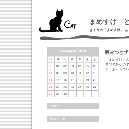
まめすけ 
きょうの「まめすけ」 
November, 2010
咬みつきザ
日
月
火
水
木
金
土
「まめすけ」
遊び半分なの
-
01
02
03
04
05
06
ず、あっちで｢
07
08
09
10
11
12
13
14
15
16
17
18
19
20
21
22
23
24
25
26
27
28
29
30
-
-
-
-
PROFILE
MYALBUM