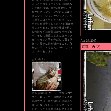
ょっとずれてるハチワレに綺麗な
シッポが特徴。翌年2月虚勢。食
欲が旺盛になり、いつのまにか巨
猫になっていく。かつてプリンタ
で勝手にコピーをとったり、コン
ポでＭＤ録音をしてMANを驚かせ
たことがある。好奇心旺盛で怖い
もの知らずだが実はかなりのビビ
リ。そして極度の甘えん坊でもあ
る。なぜか片手を伸ばして寝る癖
Apr 29, 2007
あり。趣味は外を眺めること。好
京都（再び）
物はシラス・うどん。mixiにコミ
ュニティあります。
まん -MAN-
198x年6月5日生。♂。大阪市内で
ひとり暮らし中。自由に使える時
間の大半は、絵を描いたり写真を
撮ったりしている。ロック・ファ
ンク・ジャズを軸にエレクトロニ