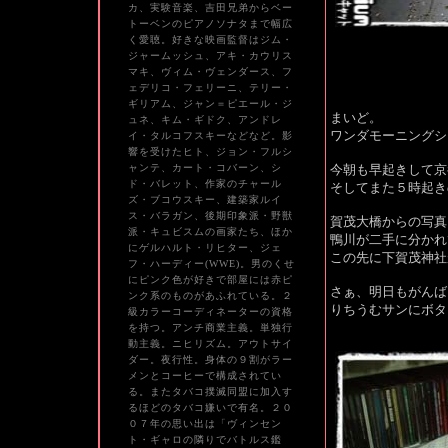
カ、実験音楽、吉田兄弟からベー
トーベンのピアノソナタまで幅広
く愛聴。好きな映画監督はジム・
ジャームッシュ、アキ・カウリス
マキ、ヴィム・ヴェンダース、フ
ェデリコ・フェリーニ、テリー・
ギリアム、ジャン＝ピエール・ジ
まいど。
ュネ、キム・ギドク、アンドレ
ワンダモーニングシ
イ・タルコフスキーなどなど。影
響を受けたヒト、ジョン・フルシ
ャンテ、カート・コバーン、シ
今朝も早起きして京
ド・バレット、作家のチャール
そしてまた５時起き
ズ・ブコウスキー、建築家ルイ
ス・バラガン、後期印象派・野獣
賀茂大橋からの写真
派・キュビスムの画家たち、ほか
鴨川が二手に分かれ
にゲルハルト・リヒター、ジェ
この先に下賀茂神社
フ・ハーディー(WWE)。男のくせ
にピンク色が好きで部屋には赤ピ
さぁ、明日もがんば
ンク系のものがあふれている。２
りちうむサンにボタ
級カラーコーディネーターの資格
を持つ。アンチ商業主義。単独行
動主義。ニヒリズム。アウトサイ
ダー。夜行性。身体の９割がラー
メンとコーヒーで構成されてい
る。またタバコ撲滅同盟に加入す
るほどのタバコ嫌いで有名。２０
０７年の思い出は「ヴィンセン
ト・ギャロの隣りでバトルス鑑