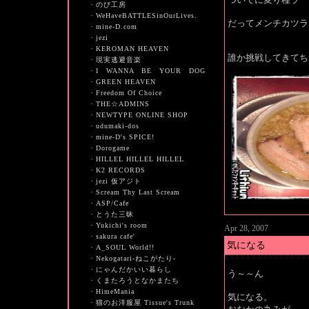
・
のび工房
・
WeHaveBATTLESinOurLives.
だってメンチカツラ
・
mine-D.com
・
jezi
・
KEROMAN HEAVEN
誰か挑戦してきてち
・
現実逃避音楽
・
I WANNA BE YOUR DOG
・
GREEN HEAVEN
・
Freedom Of Choice
・
THE☆ADMINS
・
NEWTYPE ONLINE SHOP
・
udumaki-dos
・
mine-D's SPICE!
・
Dorogame
・
HILLEL HILLEL HILLEL
・
K2 RECORDS
・
jezi 仮アジト
・
Scream Thy Last Scream
・
ASP/Cafe
・
とうた三昧
・
Yukichi's room
Apr 28, 2007
・
sakura cafe'
気になる
・
A_SOUL World!!
・
Nekogatari-ねこがたり-
・
にゃんだかいい暮らし
う～～ん
・
くまたろうとなかまたち
・
HimeMania
気になる。
・
猫のお洋服屋 Tissue's Trunk