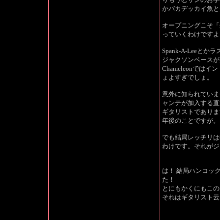
かバカデッカイ魚と
オープニングこそ「
っていくわけですよ
Spank-A-Leeとか
ジャクソンベースが
Chameleonで
ょよすぎでしょ。
意外に知られていま
ャンテが加入する直
ギタリストでありま
年後のことですが。
でも結局レッチリは
わけです。それがジ
は！ 結局ハンコッ
た！
とにもかくにもこの
それはギタリスト云