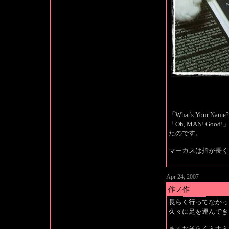
「What's Your 
「Oh, MAN! Goo
たのです。
マーカスは指が長く
Apr 24, 2007
作ノ作
長らく行ってなかっ
久々に足を運んでき
まぁおそらく
ミナミ