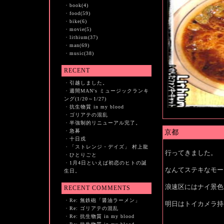
・
book(4)
・
food(59)
・
bike(6)
・
movie(5)
・
lithium(37)
・
man(69)
・
music(38)
RECENT
・
引越しました。
・
週間MAN's ミュージックランキ
ング(1/20～1/27)
・
抗生物質 in my blood
・
ゴリアテの混乱
・
半強制的リニューアル完了。
・
急募
京都
・
十日戎
・
「ストレンジ・デイズ」 村上龍
行ってきました。
・
ひとりごと
・
1月4日といえば初恋のヒトの誕
なんてステキなモー
生日。
浪速区にはナイ景色
RECENT COMMENTS
・
Re: 無鉄砲「醤油ラーメン」
明日はトイカメラ持
・
Re: ゴリアテの混乱
・
Re: 抗生物質 in my blood