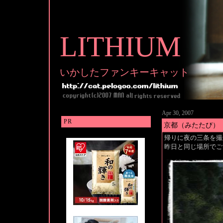
LITHIUM
いかしたファンキーキャット
Apr 30, 2007
PR
京都（みたたび）
帰りに夜の三条を撮
昨日と同じ場所でご