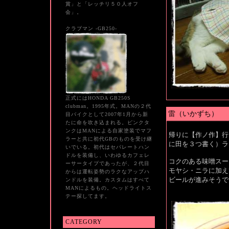
賞」と「レッチリ５０人オフ
会」。
クラブマン -GB250-
正式にはHONDA GB250S
clubman。1995年式。MANの２代
雷（いかずち）
目バイクとして2007年1月から新
たに命を吹き込まれる。ピンクタ
ンクはMANによる自家塗装でマフ
帰りに【作ノ作】行
ラーと共に初代GBのものを受け継
に田を３つ書く）
いでいる。初代はセパレートハン
ドルを装備し、いわゆるカフェレ
コクのある味噌スー
ーサータイプであったが、２代目
モヤシ・ニラに加え
からは運転姿勢のラクなアップハ
ビールが進みそうで
ンドルを装備。カスタムはすべて
MANによるもの。ヘッドライトス
テー探してます。
CATEGORY