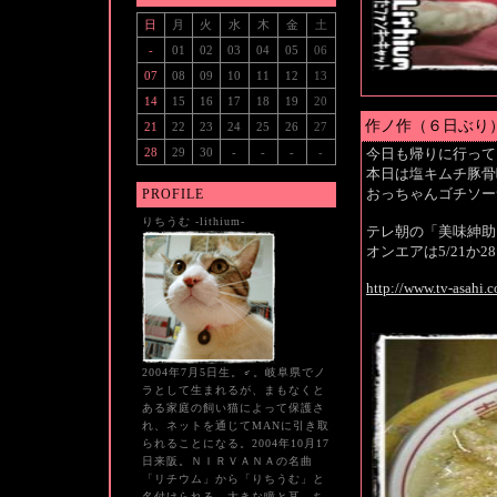
日
月
火
水
木
金
土
-
01
02
03
04
05
06
07
08
09
10
11
12
13
14
15
16
17
18
19
20
作ノ作（６日ぶり
21
22
23
24
25
26
27
28
29
30
-
-
-
-
今日も帰りに行って
本日は塩キムチ豚骨
おっちゃんゴチソー
PROFILE
りちうむ -lithium-
テレ朝の「美味紳助
オンエアは5/21か
http://www.tv-asahi.c
2004年7月5日生。♂。岐阜県でノ
ラとして生まれるが、まもなくと
ある家庭の飼い猫によって保護さ
れ、ネットを通じてMANに引き取
られることになる。2004年10月17
日来阪。ＮＩＲＶＡＮＡの名曲
「リチウム」から「りちうむ」と
名付けられる。大きな瞳と耳、ち