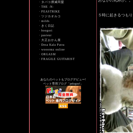
おなかの丸みが。。
・
タバコ撲滅同盟
・
THE -N-
・
PEASTRIKE
５時に起きるつもり
・
ツジカオルコ
・
milds
・
きく日記
・
boogori
・
pasteur
・
大正おかん座
・
Desa Kala Patra
・
wooormz online
・
ORGASM
・
FRAGILE GUITARIST
あなたのペットもブログデビュー!
ペット専用ブログ「pelogoo!」