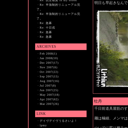
・
Re: 抗生物質 in my blood
明日も早起きなんで
・
Re: 半強制的リニューアル完
了。
・
Re: 半強制的リニューアル完
了。
・
Re: 急募
・
Re: 十日戎
・
Re: 急募
・
Re: 急募
ARCHIVES
・
Feb 2008(1)
・
Jan 2008(10)
・
Dec 2007(17)
・
Nov 2007(6)
・
Oct 2007(22)
・
Sep 2007(15)
・
Aug 2007(16)
・
Jul 2007(8)
・
Jun 2007(25)
・
May 2007(18)
・
Apr 2007(62)
牡丹
・
Mar 2007(26)
千日前道具屋筋のす
LINK
麺は極細、メンマは
・
デイヴデイヴうるさいよ！
・
lpmy
ついでに変り種ラー