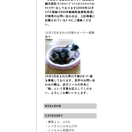
幌市西区でﾉﾙｳｪｰｼﾞｬﾝﾌｫﾚｽﾄｷｬｯﾄの
ｷｬｯﾃﾘｰをしております(2005年12月
CFA登録/2006年動物取扱業取得済)
仔猫等のお問い合わせは、上記画像に
記載されているﾒｰﾙにご連絡くださ
い。
10月1日生まれの仔猫のオーナー様募
集中
10月1日生まれの男の子猫のｵｰﾅｰ様
を募集しております。見学やお問い合
わせの際は、必ずメールの件名に
「猫」という言葉を記入してくださ
い。よろしくお願いいたします。
MYALBUM
CATEGORY
・
携帯より。(112)
・
メメさんにゅるん(22)
・
メメちゃん初産(69)