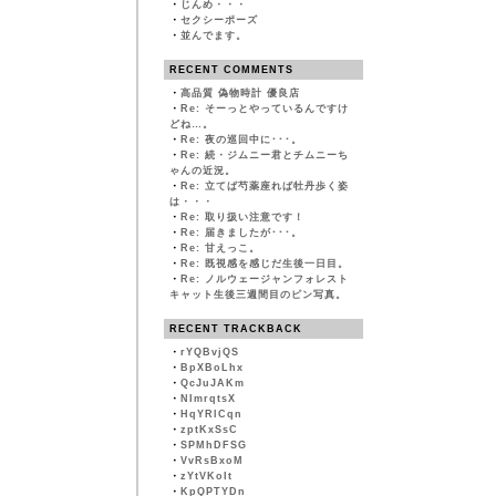
・
じんめ・・・
・
セクシーポーズ
・
並んでます。
RECENT COMMENTS
・
高品質 偽物時計 優良店
・
Re: そーっとやっているんですけ
どね…。
・
Re: 夜の巡回中に･･･。
・
Re: 続・ジムニー君とチムニーち
ゃんの近況。
・
Re: 立てば芍薬座れば牡丹歩く姿
は・・・
・
Re: 取り扱い注意です！
・
Re: 届きましたが･･･。
・
Re: 甘えっこ。
・
Re: 既視感を感じだ生後一日目。
・
Re: ノルウェージャンフォレスト
キャット生後三週間目のピン写真。
RECENT TRACKBACK
・
rYQBvjQS
・
BpXBoLhx
・
QcJuJAKm
・
NImrqtsX
・
HqYRlCqn
・
zptKxSsC
・
SPMhDFSG
・
VvRsBxoM
・
zYtVKoIt
・
KpQPTYDn