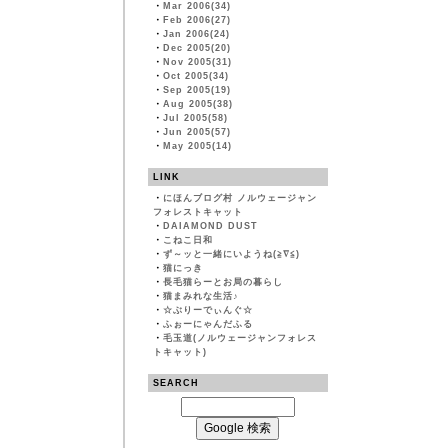
・
Mar 2006(34)
・
Feb 2006(27)
・
Jan 2006(24)
・
Dec 2005(20)
・
Nov 2005(31)
・
Oct 2005(34)
・
Sep 2005(19)
・
Aug 2005(38)
・
Jul 2005(58)
・
Jun 2005(57)
・
May 2005(14)
LINK
・
にほんブログ村 ノルウェージャン
フォレストキャット
・
DAIAMOND DUST
・
こねこ日和
・
ず～ッと一緒にいようね(≧∇≦)
・
猫にっき
・
長毛猫らーとお局の暮らし
・
猫まみれな生活♪
・
☆ぶりーでぃんぐ☆
・
ふぉーにゃんだふる
・
毛玉道(ノルウェージャンフォレス
トキャット)
SEARCH