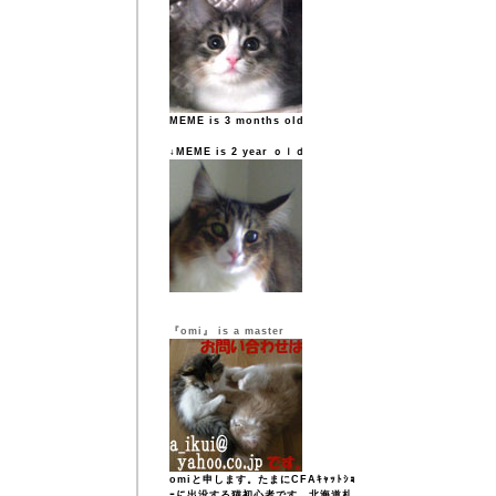
MEME is 3 months old
↓MEME is 2 year ｏｌｄ
『omi』 is a master
omiと申します。たまにCFAｷｬｯﾄｼｮ
ｰに出没する猫初心者です。北海道札