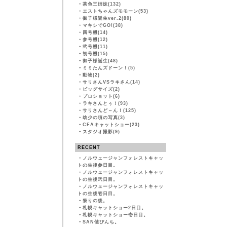
・
茶色三姉妹(132)
・
エストちゃんズモモーン(53)
・
御子様誕生ver.2(80)
・
マキシでGO!(38)
・
四号機(14)
・
参号機(12)
・
弐号機(11)
・
初号機(15)
・
御子様誕生(48)
・
ミミたんズドーン！(5)
・
動物(2)
・
サリさんVSラキさん(14)
・
ビッグサイズ(2)
・
プロショット(6)
・
ラキさんとぅ！(93)
・
サリさんど～ん！(125)
・
幼少の頃の写真(3)
・
CFAキャットショー(23)
・
スタジオ撮影(9)
RECENT
・
ノルウェージャンフォレストキャッ
トの生後参日目。
・
ノルウェージャンフォレストキャッ
トの生後弐日目。
・
ノルウェージャンフォレストキャッ
トの生後壱日目。
・
祭りの後。
・
札幌キャットショー2日目。
・
札幌キャットショー壱日目。
・
SAN値ぴんち。