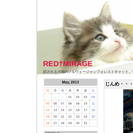
RED†MIRAGE
試される大地のノルウェージャンフォレストキャット。
May, 2013
じんめ・・
日
月
火
水
木
金
土
-
-
-
01
02
03
04
05
06
07
08
09
10
11
12
13
14
15
16
17
18
19
20
21
22
23
24
25
26
27
28
29
30
31
-