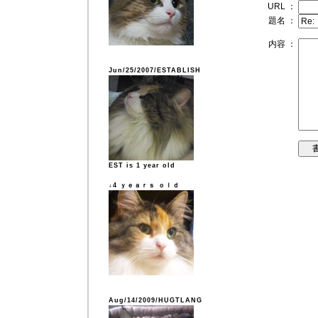
URL ：
題名 ：
内容 ：
Jun/25/2007/ESTABLISH
EST is 1 year old
↓4 ｙｅａｒｓ ｏｌｄ
Aug/14/2009/HUGTLANG