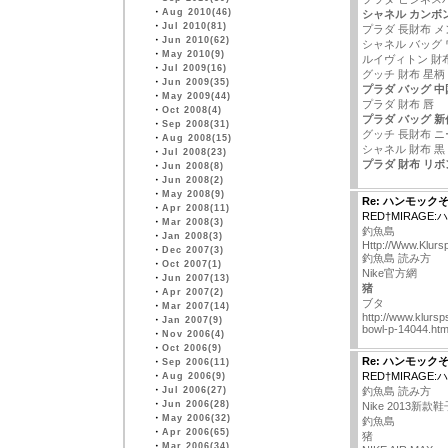
・
Aug 2010(46)
シャネル カンボ
・
Jul 2010(81)
プラダ 長財布 メ
・
Jun 2010(62)
シャネル バッグ
・
May 2010(9)
ルイヴィトン 財
・
Jul 2009(16)
グッチ 財布 星柄
・
Jun 2009(35)
プラダ バッグ 中
・
May 2009(44)
プラダ 財布 唇
・
Oct 2008(4)
プラダ バッグ 新
・
Sep 2008(31)
グッチ 長財布 ニ
・
Aug 2008(15)
シャネル 財布 黒
・
Jul 2008(23)
プラダ 財布 リボ
・
Jun 2008(8)
・
Jun 2008(2)
・
May 2008(9)
Re: ハンモック
・
Apr 2008(11)
RED†MIRAGE
・
Mar 2008(3)
釣魚島
・
Jan 2008(3)
Http://Www.Klurs
・
Dec 2007(3)
釣魚島 読み方
・
Oct 2007(1)
Nike官方網
・
Jun 2007(13)
猪
・
Apr 2007(2)
ブタ
・
Mar 2007(14)
http://www.klursp
・
Jan 2007(9)
bowl-p-14044.htm
・
Nov 2006(4)
・
Oct 2006(9)
Re: ハンモック
・
Sep 2006(11)
RED†MIRAGE
・
Aug 2006(9)
・
Jul 2006(27)
釣魚島 読み方
・
Jun 2006(28)
Nike 2013新款
・
May 2006(32)
釣魚島
・
Apr 2006(65)
猪
・
Mar 2006(34)