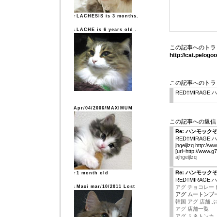
↑LACHESIS is 3 months.
↓LACHE is 6 years old .
この記事へのトラ
http://cat.pelog
この記事へのトラ
RED†MIRAGE
Apr/04/2006/MAXIMUM
この記事への返信
Re: ハンモック
RED†MIRAGE
jhgeijlzq http:/
[url=http://www.g
ajhgeijlzq
Re: ハンモック
↑1 month old
RED†MIRAGE
↓Maxi mar/10/2011 Lost
アグ チョコレー
アグ ムートンブ
韓国 アグ 店舗 ぶ
アグ 店舗一覧
アグ ミネトンカ