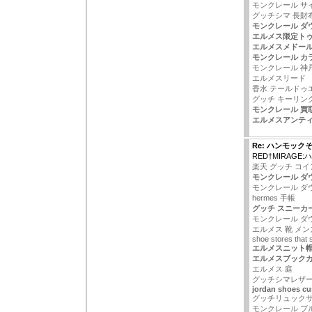
モンクレール サ
グッチシマ 長財
モンクレール ダウ
エルメス限定ト
エルメスメドー
モンクレール カ
モンクレール 神
エルメスリード
香水 テールドゥ
グッチ キーリン
モンクレール 買
エルメスアンテ
Re: ハンモック
RED†MIRAGE
楽天 グッチ コ
モンクレール ダ
モンクレール ダ
hermes 手帳
グッチ スニーカ
モンクレール ダ
エルメス 靴 メン
shoe stores that s
エルメスニット
エルメスブック
エルメス 庭
グッチシマレザ
jordan shoes c
グッチリュック
モンクレール ブ