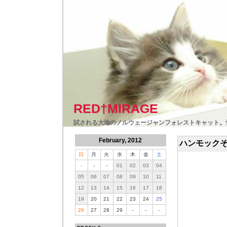
RED†MIRAGE
試される大地のノルウェージャンフォレストキャット。
February, 2012
ハンモックそ
日
月
火
水
木
金
土
-
-
-
01
02
03
04
05
06
07
08
09
10
11
12
13
14
15
16
17
18
19
20
21
22
23
24
25
26
27
28
29
-
-
-