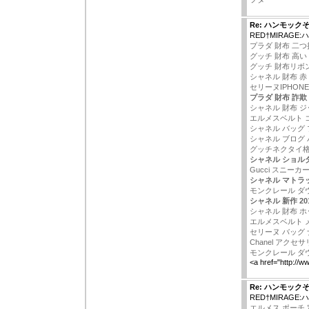
Re: ハンモック
RED†MIRAGE
プラダ 財布 二つ
グッチ 財布 高い
グッチ 財布リボ
シャネル 財布 赤
セリーヌIPHON
プラダ 財布 詐欺
シャネル 財布 
エルメスベルト 
シャネル バッグ
シャネル ブログ
グッチネクタイ
シャネル ショル
Gucci スニーカ
シャネル マトラッ
モンクレール ダ
シャネル 新作 2
シャネル 財布 ホ
エルメスベルト 
セリーヌ バッグ
Chanel アクセ
モンクレール ダ
<a href="http://w
Re: ハンモック
RED†MIRAGE
エルメス ポーチ 