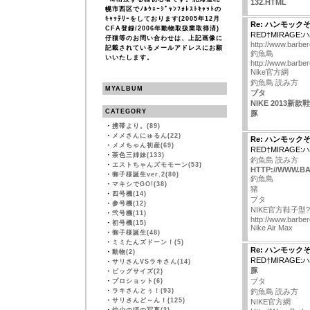
132.HTML
幌市西区でﾉﾙｳｪｰｼﾞｬﾝﾌｫﾚｽﾄｷｬｯﾄの
ｷｬｯﾃﾘｰをしております(2005年12月
Re: ハンモック
CFA登録/2006年動物取扱業取得済)
RED†MIRAGE
仔猫等のお問い合わせは、上記画像に
http://www.barber
記載されているメールアドレスにお願
釣魚島
いいたします。
http://www.barbe
Nike官方網
釣魚島 読み方
MYALBUM
ブタ
NIKE 2013新款
CATEGORY
豚
・
携帯より。(89)
・
メメさんにゅるん(22)
Re: ハンモック
・
メメちゃん初産(69)
RED†MIRAGE
・
茶色三姉妹(133)
釣魚島 読み方
・
エストちゃんズモモーン(53)
HTTP://WWW.B
・
御子様誕生ver.2(80)
釣魚島
・
マキシでGO!(38)
猪
・
四号機(14)
ブタ
・
参号機(12)
NIKE官方鞋子型?
・
弐号機(11)
http://www.barber
・
初号機(15)
Nike Air Max
・
御子様誕生(48)
・
ミミたんズドーン！(5)
Re: ハンモック
・
動物(2)
RED†MIRAGE
・
サリさんVSラキさん(14)
豚
・
ビッグサイズ(2)
ブタ
・
プロショット(6)
・
ラキさんとぅ！(93)
釣魚島 読み方
・
サリさんど～ん！(125)
NIKE官方網