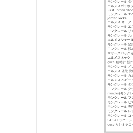
モンクレール ダ
エルメスボラボラ
First Jordan Sho
モンクレール エベ
jordan kicks
エルメス オーダ
モンクレール エ
モンクレール リ
モンクレール Jur
エルメスシェー
モンクレール 登
モンクレール 熊
マザーズバッグ gu
エルメスネック
gucci 腕時計 新
モンクレール メ
エルメス 値段 比
モンクレール ガム
エルメス ベビー
モンクレール ダ
モンクレール ダ
moncler(モンクレ
モンクレール フロ
モンクレール ヒ
モンクレール 専
モンクレール レ
モンクレール コ
GUCCI ラバーシ
gucciカシミヤコ