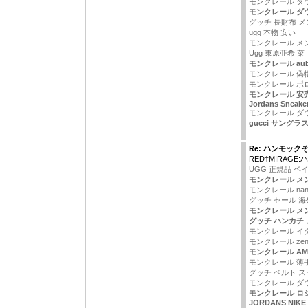
モンクレール ダウン 
モンクレール ダ
グッチ 長財布 
ugg 本物 安い
モンクレール メ
Ugg 東原亜希 菜
モンクレール aub
モンクレール 偽
モンクレール ポ
モンクレール 安
Jordans Sneake
モンクレール ダ
gucci サング
Re: ハンモック
RED†MIRAGE
UGG 正規品 ベ
モンクレール メ
モンクレール nan
グッチ セール 海
モンクレール メ
グッチ ハンカチ
モンクレール イ
モンクレール ze
モンクレール AM
モンクレール 薄
グッチ ベルト 
モンクレール ダ
モンクレール ロ
JORDANS NIKE