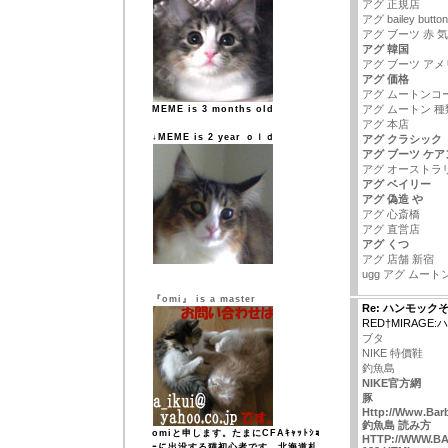
アグ 正規店
アグ bailey button
アグ ブーツ 赤 気
アグ 韓国
アグ ブーツ アメ
アグ 価格
アグ ムートンコ
アグ ムートン 種
MEME is 3 months old
アグ 本店
↓MEME is 2 year ｏｌｄ
アグ クラシック
アグ ブーツ ケア
アグ オーストラ
アグ ベイリー
アグ 偽造 や
アグ 心斎橋
アグ 直営店
アグ くつ
アグ 店舗 新宿
ugg アグ ムー
『omi』 is a master
Re: ハンモック
RED†MIRAGE
ブタ
NIKE 特價鞋
釣魚島
NIKE官方網
豚
Http://Www.Barb
釣魚島 読み方
omiと申します。たまにCFAｷｬｯﾄｼｮ
HTTP://WWW.B
ｰに出没する猫初心者です。北海道札