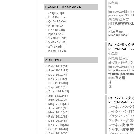
釣魚島
RECENT TRACKBACK
猪
http://www.klursp
・
rYQBvjQS
jerseys-p-1368.h
・
BpXBoLhx
釣魚島 読み方
・
QcJuJAKm
HTTP://WWW.KL
・
NImrqtsX
豚
・
HqYRlCqn
Nike Free
・
zptKxSsC
Nike air max
・
SPMhDFSG
・
VvRsBxoM
Re: ハンモック
・
zYtVKoIt
RED†MIRAGE
・
KpQPTYDn
釣魚島
釣魚島 読み方
ARCHIVES
nike官方鞋子型?
・
Feb 2012(32)
http://www.klursp
http://www.klur
・
Jan 2012(35)
w-80th-patchlim
・
Dec 2011(4)
Nike官方網
・
Nov 2011(2)
猪
・
Oct 2011(33)
豚
・
Sep 2011(10)
・
Aug 2011(43)
・
Jul 2011(49)
Re: ハンモック
・
Jun 2011(34)
RED†MIRAGE
・
May 2011(41)
シャネル バッグ 
・
Apr 2011(38)
ルイヴィトン 財
・
Mar 2011(49)
プラダ バッグ ト
・
Feb 2011(66)
グッチ バッグ 愛
・
Dec 2010(5)
シャネル 財布 ラ
・
Nov 2010(34)
シャネル 財布 偽
・
Oct 2010(40)
・
Sep 2010(39)
プラダ ビジネス