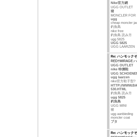
Nike官方網
UGG OUTLET
猪
MONCLER FOR 
ugg
cheap moncler ja
釣魚島
nike free
釣魚島 読み方
ugg 5825
UGG 5825
UGG LAARZEN
Re: ハンモック
RED†MIRAGE
UGG OUTLET
nike 特價鞋
UGG SCHOENE
ugg laarzen
nike官方鞋子型?
HTTP://WWW.B
530.HTML
釣魚島 読み方
ugg 5825
釣魚島
UGG MINI
猪
ugg aanbieding
moncler coat
ブタ
Re: ハンモック