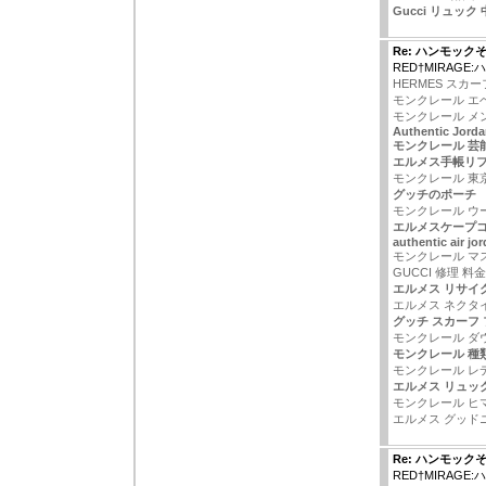
Gucci リュック
Re: ハンモック
RED†MIRAGE
HERMES スカー
モンクレール エベ
モンクレール メ
Authentic Jord
モンクレール 芸
エルメス手帳リフ
モンクレール 東
グッチのポーチ
モンクレール ウ
エルメスケープ
authentic air jo
モンクレール マ
GUCCI 修理 料金
エルメス リサイ
エルメス ネクタ
グッチ スカーフ
モンクレール ダウ
モンクレール 種
モンクレール レ
エルメス リュッ
モンクレール ヒ
エルメス グッド
Re: ハンモック
RED†MIRAGE