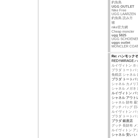
釣魚島
UGG OUTLET
Nike Free
UGG LAARZEN
釣魚島 読み方
猪
nike官方網
Cheap moncler
ugg 5825
UGG SCHOENE
uggs outlet
MONCLER COA
Re: ハンモック
RED†MIRAGE
ルイヴィトン ホ
プラダ トートバ
免税店 シャネル 
プラダ トートバッ
シャネル カメリ
シャネル メガネ 
ルイヴィトン バ
シャネル アウト
シャネル 財布 最
グッチ バッグ 
ルイヴィトン バ
プラダ トートバ
プラダ 銀座店
グッチ 長財布 メ
ルイヴィトン ア
シャネル 安い い