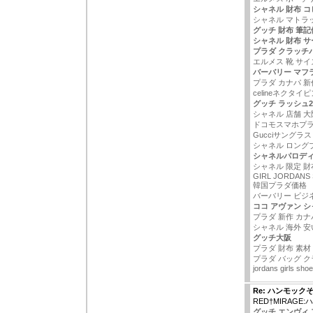
シャネル 財布 コ
シャネル マトラ
グッチ 財布 筆記
シャネル 財布 
プラダ クラッチ
エルメス 靴 サイ
バーバリー マフ
プラダ カナパ 新作
celineネクタイ
グッチ ラッシュ2
シャネル 店舗 大
ドコモスマホプ
Gucciサングラス
シャネル ロング
シャネルパロディ
シャネル 限定 財
GIRL JORDANS
韓国プラダ価格
バーバリー ビジ
ココ アヴァン 
プラダ 新作 カナ
シャネル 海外 安
グッチ大阪
プラダ 財布 素材
プラダ バッグ 
jordans girls sho
Re: ハンモック
RED†MIRAGE
グッチ エンヴィ