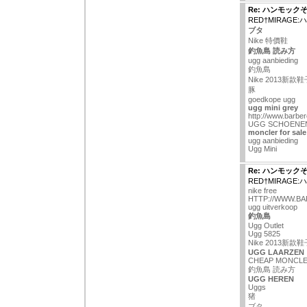
Re: ハンモック
RED†MIRAGE
ブタ
Nike 特價鞋
釣魚島 読み方
ugg aanbieding
釣魚島
Nike 2013新款
豚
goedkope ugg
ugg mini grey
http://www.barbe
UGG SCHOENE
moncler for sale
ugg aanbieding
Ugg Mini
Re: ハンモック
RED†MIRAGE
nike free
HTTP://WWW.B
ugg uitverkoop
釣魚島
Ugg Outlet
Ugg 5825
Nike 2013新款
UGG LAARZEN
CHEAP MONCLE
釣魚島 読み方
UGG HEREN
Uggs
猪
ブタ