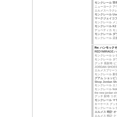
モンクレール 羽
ニューヨーク ア
エルメスヘラク
モンクレール Us
マークジェイコ
モンクレール メ
モンクレール K2
デュベティカ モ
モンクレール ダウ
モンクレール 店
Re: ハンモック
RED†MIRAGE
モンクレール レ
モンクレール ダ
グッチ 長財布 ピ
JORDAN SHOES
エルメスプリー
モンクレール 新
グアム ショッピ
Shop Jordan Sh
モンクレール エ
モンクレール fed
the new jordan s
グッチ 財布 リボ
モンクレール マ
キーケース グッ
モンクレール レ
エルメス 時計 
エルメス 時計 