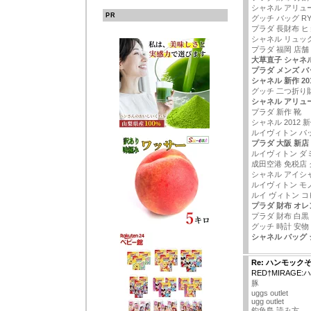
シャネル アリュー
PR
グッチ バッグ RY
プラダ 長財布 
シャネル リュッ
プラダ 福岡 店舗
大草直子 シャネ
プラダ メンズ バ
シャネル 新作 20
グッチ 二つ折り
シャネル アリュ
プラダ 新作 靴
シャネル 2012 
ルイヴィトン バ
プラダ 大阪 新店
ルイヴィトン ダ
成田空港 免税店 
シャネル アイシ
ルイヴィトン モ
ルイ ヴィトン コ
プラダ 財布 オレ
プラダ 財布 白黒
グッチ 時計 安物
シャネル バッグ
Re: ハンモック
RED†MIRAGE
豚
uggs outlet
ugg outlet
釣魚島 読み方