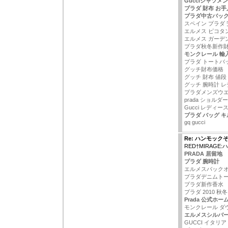
Gucciシャツメ
プラダ 財布 お手
プラダ中古バッ
スペイン プラダ 
エルメス ピコタン
エルメス ガーデン
プラダ秋冬新作
モンクレール 輸
プラダ トートバ
グッチ財布価格
グッチ 財布 値段
グッチ 腕時計 
プラダメンズウ
prada ショル
Gucci レディー
プラダ バッグ 
gq gucci
Re: ハンモック
RED†MIRAGE
PRADA 居留地
プラダ 腕時計
エルメスバック
プラダデニムト
プラダ新作香水
プラダ 2010 秋
Prada 公式ホ
モンクレール ダ
エルメスシルバ
GUCCI イタリア