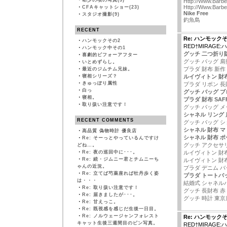
・
幼少の頃の写真(3)
Http://Www.Barb
Http://Www.Barbe
・
CFAキャットショー(23)
Nike Free
・
スタジオ撮影(9)
釣魚島
RECENT
Re: ハンモック
・
ハンモックその2
RED†MIRAGE
・
ハンモック中その1
グッチ 二つ折り
・
喜劇的ビフォーアフター
グッチ バッグ 肩
・
いとめずらし。
プラダ 財布 新作
・
最近のジムチム兄妹。
・
寝相シリーズ？
ルイヴィトン 財
・
きゅっぽり属性
プラダ リボン 長
・
白っ
グッチ バッグ ブ
・
寝相。
プラダ 財布 SAFF
・
取り扱い注意です！
グッチ バッグ 
シャネル リング 
RECENT COMMENTS
グッチ バッグ 
シャネル 財布 
・
高品質 偽物時計 優良店
シャネル 財布 ポ
・
Re: そーっとやっているんですけ
グッチ アクセサ
どね…。
・
Re: 夜の巡回中に･･･。
ルイヴィトン 財
・
Re: 続・ジムニー君とチムニーち
ルイヴィトン 財
ゃんの近況。
プラダ デニム バ
・
Re: 立てば芍薬座れば牡丹歩く姿
プラダ トートバ
は・・・
結婚式 シャネル
・
Re: 取り扱い注意です！
グッチ 長財布 赤
・
Re: 届きましたが･･･。
グッチ 時計 東京
・
Re: 甘えっこ。
・
Re: 既視感を感じだ生後一日目。
・
Re: ノルウェージャンフォレスト
Re: ハンモック
キャット生後三週間目のピン写真。
RED†MIRAGE