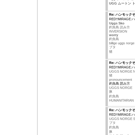
UGG ムートン 
Re: ハンモック
RED†MIRAGE
Uggs Sko
釣魚島 読み方
INVERSION
worry
釣魚島
billige uggs norge
ブタ
猪
Re: ハンモック
RED†MIRAGE
UGGS NORGE N
猪
pronouncement
釣魚島 読み方
UGGS NORGE
豚
釣魚島
HUMANITARIAN
Re: ハンモック
RED†MIRAGE
UGGS NORGE 
ブタ
釣魚島
豚