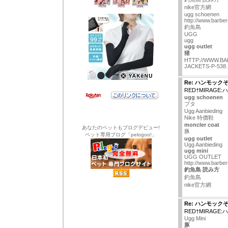
nike官方網
ugg schoenen
http://www.barbe
釣魚島
UGG
ugg
ugg outlet
猪
HTTP://WWW.B
JACKETS-P-538
Re: ハンモック
RED†MIRAGE
ugg schoenen
ブタ
Ugg Aanbieding
Nike 特價鞋
moncler coat
あなたのペットもブログデビュー!
豚
ペット専用ブログ「pelogoo!」
ugg outlet
Ugg Aanbieding
ugg mini
UGG OUTLET
http://www.barbe
釣魚島 読み方
釣魚島
nike官方網
Re: ハンモック
RED†MIRAGE
Ugg Mini
豚