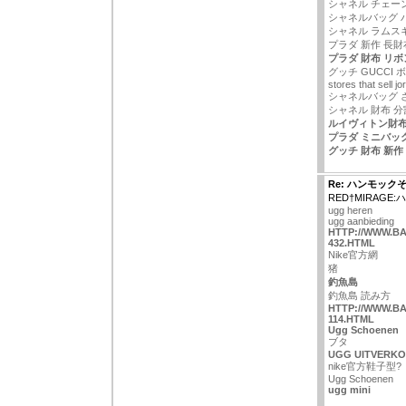
シャネル チェー
シャネルバッグ 
シャネル ラムス
プラダ 新作 長財
プラダ 財布 リボ
グッチ GUCCI
stores that sell j
シャネルバッグ 
シャネル 財布 分
ルイヴィトン財
プラダ ミニバッ
グッチ 財布 新作 
Re: ハンモック
RED†MIRAGE
ugg heren
ugg aanbieding
HTTP://WWW.B
432.HTML
Nike官方網
猪
釣魚島
釣魚島 読み方
HTTP://WWW.B
114.HTML
Ugg Schoenen
ブタ
UGG UITVERK
nike官方鞋子型?
Ugg Schoenen
ugg mini