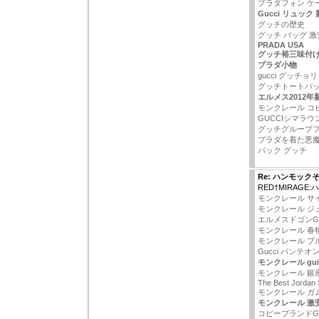
プラダフォン ケー
Gucci リュック
グッチの歴史
グッチ バッグ 激
PRADA USA
グッチ裕三味付
プラダ小物
gucci グッチョリ
グッチトートバ
エルメス2012年
モンクレール コ
GUCCIシマラ
グッチグループ
プラダを着た悪
バック グッチ
Re: ハンモック
RED†MIRAGE
モンクレール サイ
モンクレール ジ
エルメスドゴンG
モンクレール 春
モンクレール ブ
Gucci パンテオ
モンクレール gui
モンクレール 銀座
The Best Jordan
モンクレール ガ
モンクレール 激
コピーブランドGU