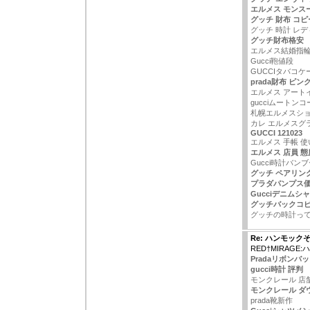
エルメス モンス
グッチ 財布 コピ
グッチ 時計 レデ
グッチ財布格安
エルメス結婚指
Gucci鞄値段
GUCCIタバコ
prada財布 ピン
エルメス アート
gucciムートンコ
札幌エルメスシ
カレ エルメスグ
GUCCI 121023
エルメス 手帳 使
エルメス 店員 態
Gucci時計バン
グッチ ペアリン
プラダパンプス
Gucciデニムシ
グッチバックコ
グッチの時計っ
Re: ハンモック
RED†MIRAGE
Pradaリボンバ
gucci時計 評判
モンクレール 店
モンクレール ダ
prada靴新作