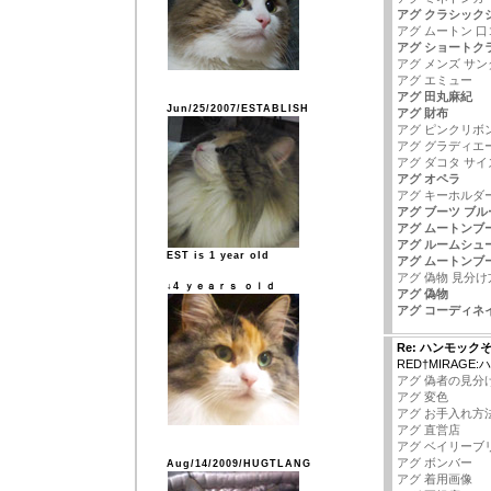
アグ クラシック
アグ ムートン 口
アグ ショートク
アグ メンズ サン
アグ エミュー
アグ 田丸麻紀
Jun/25/2007/ESTABLISH
アグ 財布
アグ ピンクリボ
アグ グラディエ
アグ ダコタ サイ
アグ オペラ
アグ キーホルダ
アグ ブーツ ブル
アグ ムートンブ
アグ ルームシュ
EST is 1 year old
アグ ムートンブ
アグ 偽物 見分け
↓4 ｙｅａｒｓ ｏｌｄ
アグ 偽物
アグ コーディネ
Re: ハンモック
RED†MIRAGE
アグ 偽者の見分
アグ 変色
アグ お手入れ方
アグ 直営店
アグ ベイリーブ
アグ ボンバー
Aug/14/2009/HUGTLANG
アグ 着用画像