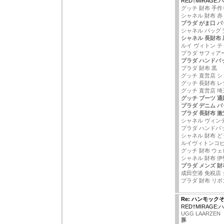
RED†MIRAGE
グッチ 財布 手作
シャネル 財布 赤
プラダ がま口 バ
シャネル バッグ 
シャネル 長財布 
ルイ ヴィトン テ
プラダ サフィア
プラダ ハンドバ
プラダ 財布 黒
グッチ 直営店 
グッチ 長財布 
グッチ 直営店 埼
グッチ ブーツ 通
プラダ デニム バ
プラダ 長財布 激
シャネル ヴィン
プラダ ハンドバ
シャネル 財布 ど
ルイヴィトンコ
グッチ 財布 ウ
シャネル 財布 伊
プラダ メンズ 財
成田空港 免税店 
プラダ 財布 リボ
Re: ハンモック
RED†MIRAGE
UGG LAARZEN
豚