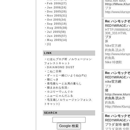
NIKE AIR MAX
・
Feb 2006(27)
Http://Www.Klu
・
Jan 2006(24)
ブタ
・
Dec 2005(20)
http://www.klurs
・
Nov 2005(31)
・
Oct 2005(34)
Re: ハンモック
・
Sep 2005(19)
RED†MIRAGE
・
Aug 2005(38)
HTTP://WWW.K
・
Jul 2005(58)
308_333.HTML
・
Jun 2005(57)
ブタ
・
May 2005(14)
豚
・
(1)
Nike官方網
釣魚島 読み方
LINK
http://www.klurs
釣魚島
・
にほんブログ村 ノルウェージャン
Nike 特價鞋
フォレストキャット
・
DAIAMOND DUST
・
こねこ日和
Re: ハンモック
・
ず～ッと一緒にいようね(≧∇≦)
RED†MIRAGE
・
猫にっき
nike官方網
・
長毛猫らーとお局の暮らし
ブタ
・
猫まみれな生活♪
猪
・
☆ぶりーでぃんぐ☆
http://www.klurs
・
ふぉーにゃんだふる
釣魚島 読み方
・
毛玉道(ノルウェージャンフォレス
釣魚島
トキャット)
Http://Www.Klurs
SEARCH
Re: ハンモック
RED†MIRAGE
プラダ 財布 修理
プラダ 財布 分割