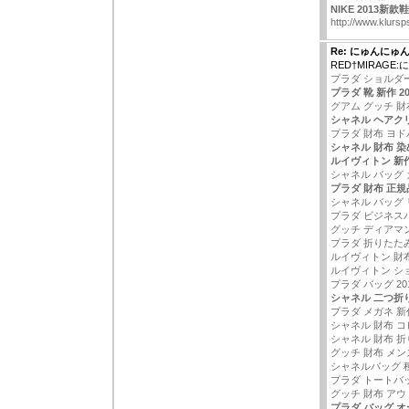
NIKE 2013新款
http://www.klursp
Re: にゅんにゅ
RED†MIRAG
プラダ ショルダ
プラダ 靴 新作 20
グアム グッチ 財
シャネル ヘアク
プラダ 財布 ヨド
シャネル 財布 
ルイヴィトン 新
シャネル バッグ カ
プラダ 財布 正規
シャネル バッグ
プラダ ビジネス
グッチ ディアマン
プラダ 折りたた
ルイヴィトン 財
ルイヴィトン シ
プラダ バッグ 20
シャネル 二つ折
プラダ メガネ 新
シャネル 財布 コ
シャネル 財布 折
グッチ 財布 メン
シャネルバッグ 
プラダ トートバ
グッチ 財布 アウ
プラダ バッグ 