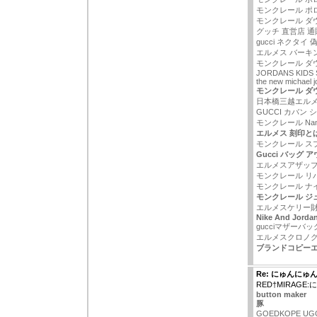
モンクレール ポ
モンクレール ダ
グッチ 直営店 通
gucci ネクタイ 
エルメス バーキン
モンクレール ダ
JORDANS KIDS
the new michael 
モンクレール ダウ
日本橋三越エル
GUCCI カバン
モンクレール Nant
エルメス 刻印と
モンクレール スプ
Gucci バッグ 
エルメスアザッ
モンクレール リ
モンクレール ナ
モンクレール ジュ
エルメスケリー
Nike And Jorda
gucciマザーバッ
エルメスクロノ
ブランドコピー
Re: にゅんにゅ
RED†MIRAG
button maker
豚
GOEDKOPE UG