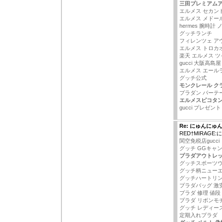
三田プレミアム
エルメス セカン
エルメス メドー
hermes 腕時計
グッチランチ
フィレンツェ ア
エルメス トロカ
楽天 エルメス 
gucci 大阪高島屋
エルメス エール
グッチ公式
モンクレール ク
プラダン パーテ
エルメスピコタ
gucci プレゼント
Re: にゅんにゅ
RED†MIRAG
関空免税店gucci
グッチ GGキャ
プラダアウトレ
グッチスポーツ
グッチ柄ニュー
グッチハートリ
プラダバッグ 激
プラダ 修理 値段
プラダ リボンモ
グッチ レディー
定期入れプラダ