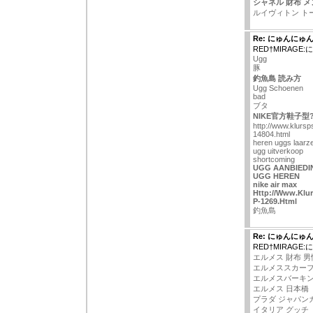
シャネル 財布 メ
ルイヴィトン ト
Re: にゅんにゅ
RED†MIRAG
Ugg
豚
釣魚島 読み方
Ugg Schoenen
bad
ブタ
NIKE官方鞋子型
http://www.klursps
14804.html
heren uggs laarz
ugg uitverkoop
shortcoming
UGG AANBIEDI
UGG HEREN
nike air max
Http://Www.Klur
P-1269.Html
釣魚島
Re: にゅんにゅ
RED†MIRAG
エルメス 財布 男
エルメススカー
エルメスバーキ
エルメス 日本橋
プラダ ジャパン
イタリア グッチ