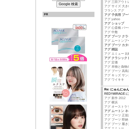
アグ 三田アウト
アグ サイズ 大き
フランス アグ
PR
アグ 子供用 ブー
アグ yahoo
アグ ショップ
アグ 心斎橋 バー
アグ 中敷
アグ ブーツ ク
アグ ムートンブ
アグ ブーツ カタ
アグ 雑誌
アグ エミュー 比
アグ クラシック
アグ 定価
アグ 本物と偽物
アグ ブーツ 高島
アグ キッズ サン
アグ ワイキキ
Re: にゅんにゅ
RED†MIRAG
アグ 新作 2012
アグ 横浜
アグ オーストラ
アグ ムートン 
アグ ブーツ 正規
アグ ブーツ 即納
アグ ブーツ 履き
アグ エミュー