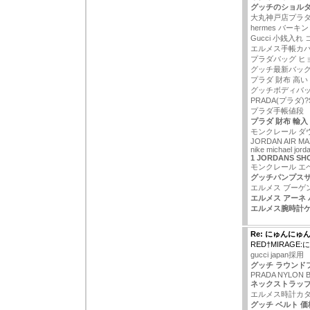
グッチのショル
大丸神戸店プラ
hermes バーキン
Gucci 小銭入れ
エルメス手帳カ
プラダバッグ ヒ
グッチ最新バッ
プラダ 財布 高い
グッチボディバ
PRADA(プラダ)
プラダ手帳値段
プラダ 財布 輸入
モンクレール ダウン
JORDAN AIR MA
nike michael jord
1 JORDANS SH
モンクレール エ
グッチパンプス
エルメス ブーゲ
エルメス アーネ
エルメス腕時計
Re: にゅんにゅ
RED†MIRAG
gucci japan採用
グッチ ラウンド
PRADA NYLON 
ネックストラップ
エルメス時計カ
グッチ ベルト 価