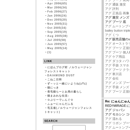
アグ ブーツ 筒周
・
Apr 2006(65)
アグ 通販 激安
・
Mar 2006(34)
アグ 評判
・
Feb 2006(27)
アグ 正規品 画像
・
Jan 2006(24)
アグ 激安 メンズ
・
Dec 2005(20)
アグ ブーツ 底
・
Nov 2005(31)
アグ ムートンブ
・
Oct 2005(34)
bailey button t
・
Sep 2005(19)
アグ くつ
・
Aug 2005(38)
アグ 販売店舗のsak
・
Jul 2005(58)
アグ オーストラ
・
Jun 2005(57)
アグ ブーツ 正規
・
May 2005(14)
アグ ブーツ 個人
・
(1)
アグ ケア用品
アグ ダコタ ハワ
LINK
アグ 手袋 スマホ
・
にほんブログ村 ノルウェージャン
アグ ブーツ ク
フォレストキャット
アグ 寒川店
・
DAIAMOND DUST
アグ 会社
・
こねこ日和
アグ メンズ ブー
・
ず～ッと一緒にいようね(≧∇≦)
アグ 手袋 メンズ
・
猫にっき
アグ ブーツ 正規
・
長毛猫らーとお局の暮らし
・
猫まみれな生活♪
・
☆ぶりーでぃんぐ☆
Re: にゅんにゅ
・
ふぉーにゃんだふる
RED†MIRAG
・
毛玉道(ノルウェージャンフォレス
アグ ジャパン
トキャット)
アグ モカシン 
アグ 濡れる
SEARCH
アグ リボン ブー
アグ ムートンブ