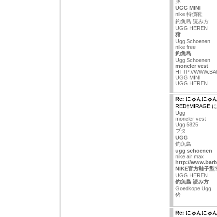
豚
UGG MINI
nike 特價鞋
釣魚島 読み方
UGG HEREN
猪
Ugg Schoenen
nike free
釣魚島
Ugg Schoenen
moncler vest
HTTP://WWW.B
UGG MINI
UGG HEREN
Re: にゅんにゅ
RED†MIRAG
Ugg
moncler vest
Ugg 5825
ブタ
UGG
釣魚島
ugg schoenen
nike air max
http://www.barb
NIKE官方鞋子型
UGG HEREN
釣魚島 読み方
Goedkope Ugg
猪
Re: にゅんにゅ