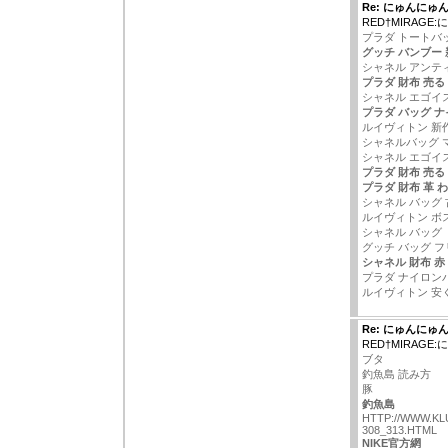
Re: にゅんにゅ
RED†MIRAG
プラダ トートバッ
グッチ バンブー 
シャネル アンテ
プラダ 財布 売る
シャネル エゴイ
プラダ バッグ 
ルイヴィトン 新作 
シャネルバッグ 
シャネル エゴイ
プラダ 財布 売る
プラダ 財布 革 わ
シャネル バッグ 
ルイヴィトン ボ
シャネル バッグ
グッチ バッグ 
シャネル 財布 赤
プラダ ナイロン
ルイヴィトン 安
Re: にゅんにゅ
RED†MIRAG
ブタ
釣魚島 読み方
豚
釣魚島
HTTP://WWW.KL
308_313.HTML
NIKE官方網