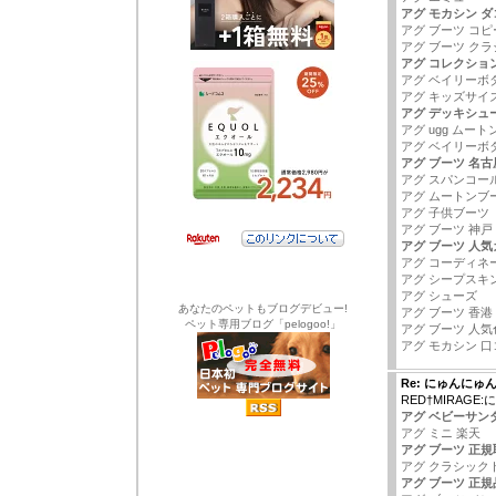
アグ モカシン ダ
アグ ブーツ コピ
アグ ブーツ ク
アグ コレクショ
アグ ベイリーボ
アグ キッズサイ
アグ デッキシュ
アグ ugg ムー
アグ ベイリーボ
アグ ブーツ 名古
アグ スパンコー
アグ ムートンブ
アグ 子供ブーツ
アグ ブーツ 神戸
アグ ブーツ 人
アグ コーディネ
アグ シープスキ
アグ シューズ
あなたのペットもブログデビュー!
アグ ブーツ 香港
ペット専用ブログ「pelogoo!」
アグ ブーツ 人気
アグ モカシン 口
Re: にゅんにゅ
RED†MIRAG
アグ ベビーサン
アグ ミニ 楽天
アグ ブーツ 正
アグ クラシック
アグ ブーツ 正