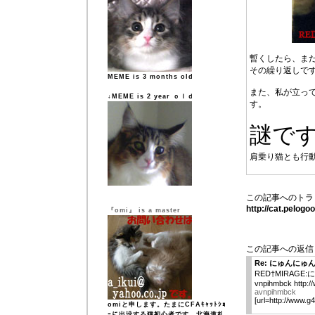
暫くしたら、ま
その繰り返しで
MEME is 3 months old
また、私が立っ
↓MEME is 2 year ｏｌｄ
す。
謎で
肩乗り猫とも行
この記事へのトラ
http://cat.pelog
『omi』 is a master
この記事への返信
Re: にゅんにゅ
RED†MIRAG
vnpihmbck http:
avnpihmbck
[url=http://www.
omiと申します。たまにCFAｷｬｯﾄｼｮ
ｰに出没する猫初心者です。北海道札