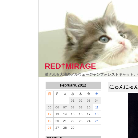
RED†MIRAGE
試される大地のノルウェージャンフォレストキャット。
February, 2012
にゅんにゅ
日
月
火
水
木
金
土
-
-
-
01
02
03
04
05
06
07
08
09
10
11
12
13
14
15
16
17
18
19
20
21
22
23
24
25
26
27
28
29
-
-
-