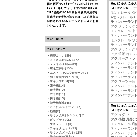
Re: にゅんにゅ
幌市西区でﾉﾙｳｪｰｼﾞｬﾝﾌｫﾚｽﾄｷｬｯﾄの
RED†MIRAG
ｷｬｯﾃﾘｰをしております(2005年12月
モンクレール ダ
CFA登録/2006年動物取扱業取得済)
仔猫等のお問い合わせは、上記画像に
Aモンクレール U
記載されているメールアドレスにお願
ティンバーランド
いいたします。
アグ クラシック
モンクレール 中
ティンバーランド
MYALBUM
モンクレール ワ
ティンバーランド
アグ クラシック
CATEGORY
アグ 通販 格安 い
・
携帯より。(89)
アグ オーストラリア
・
メメさんにゅるん(22)
ティンバーランド
・
メメちゃん初産(69)
ティンバーランド
・
茶色三姉妹(133)
ティンバーランド
・
エストちゃんズモモーン(53)
ティンバーランド
・
御子様誕生ver.2(80)
アグ ブーツ wiki
・
マキシでGO!(38)
・
四号機(14)
ティンバーランド
・
参号機(12)
ティンバーランド
・
弐号機(11)
ティンバーランド
・
初号機(15)
・
御子様誕生(48)
Re: にゅんにゅ
・
ミミたんズドーン！(5)
RED†MIRAG
・
動物(2)
アグ タグ ブ
・
サリさんVSラキさん(14)
アグ 偽物 見分け
・
ビッグサイズ(2)
モンクレール 店
・
プロショット(6)
ティンバーランド
・
ラキさんとぅ！(93)
・
サリさんど～ん！(125)
ティンバーランド 