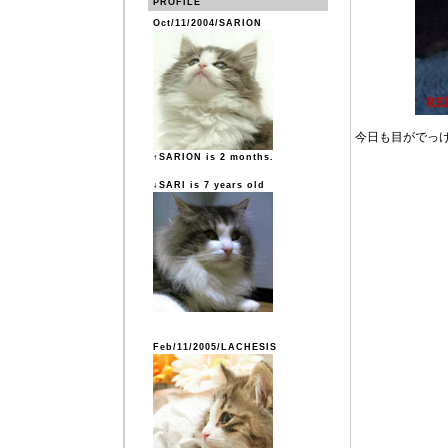
PROFILE
Oct/11/2004/SARION
今日も目がでっ
↑SARION is 2 months.
↓SARI is 7 years old
Feb/11/2005/LACHESIS