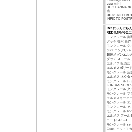
fendi bags outlet
ugg mini
UGG DANMARK
猪
UGGS NETTBUT
INFIX TO POST
Re: にゅんにゅ
RED†MIRAG
モンクレール 御
グッチ 香水 新作
モンクレール グ
gucciロングtシ
銀座メゾンエル
グッチ ストール
エルメス 販売店
エルメスボリー
モンクレール 店
エルメス ネクタ
モンクレール レ
JORDAN SHOES
モンクレール グ
モンクレール フラ
エルメスキーケ
モンクレール エ
モンクレール そ
モンクレール bor
エルメス フールト
コートGUCCI
モンクレール ser
Gucci ビットモ