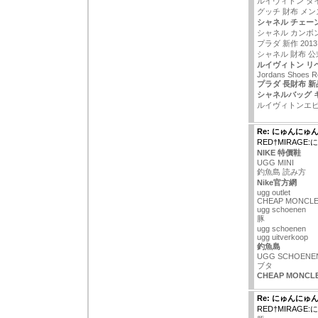
ルイヴィトン タ
グッチ 財布 メン
シャネル チェー
シャネル カンボ
プラダ 新作 201
シャネル 財布 公
ルイヴィトン リ
Jordans Shoes R
プラダ 長財布 新
シャネルバッグ 
ルイヴィトンエ
Re: にゅんにゅ
RED†MIRAG
NIKE 特價鞋
UGG MINI
釣魚島 読み方
Nike官方網
ugg outlet
CHEAP MONCLE
ugg schoenen
豚
ugg schoenen
ugg uitverkoop
釣魚島
UGG SCHOENE
ブタ
CHEAP MONCL
Re: にゅんにゅ
RED†MIRAG