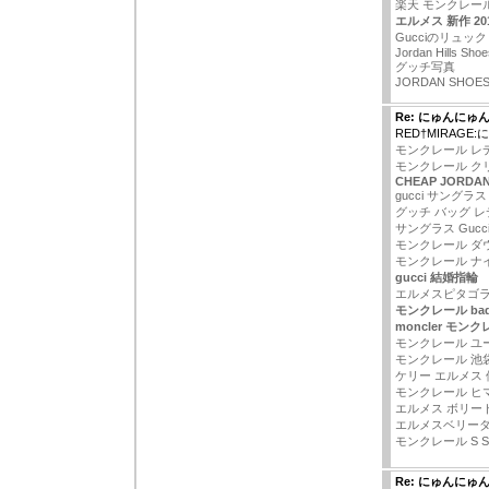
楽天 モンクレー
エルメス 新作 20
Gucciのリュック
Jordan Hills Shoe
グッチ写真
JORDAN SHOES
Re: にゅんにゅ
RED†MIRAG
モンクレール レ
モンクレール ク
CHEAP JORDA
gucci サングラス
グッチ バッグ 
サングラス Gucc
モンクレール ダ
モンクレール ナ
gucci 結婚指輪
エルメスピタゴ
モンクレール ba
moncler モンク
モンクレール ユ
モンクレール 池
ケリー エルメス 
モンクレール ヒ
エルメス ボリー
エルメスベリー
モンクレール S Se
Re: にゅんにゅ