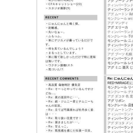
・
幼少の頃の写真(3)
アグ ブーツ ファ
・
CFAキャットショー(23)
ティンバーランド ブ
・
スタジオ撮影(9)
ティンバーランド
アグ ムートン 偽
RECENT
モンクレール arc
アグ マンディ
・
にゅんにゅんと鳴く猫。
アグ エリーカ
・
距離感。
ティンバーランド
・
丸いなぁ～。
モンクレール 予
・
ふもっふ。
・
単にデジカメが曇っているだけで
モンクレール ニ
す。
ティンバーランド
・
何を見ているんでしょう？
ティンバーランド
・
まるっとしています。
アグ ブーツ 札幌
・
単に観て欲しかっただけで特に意味
ティンバーランド ba
は無いです。
モンクレール レ
・
ワクチン接種LV.5
アグ ミニ 楽天 じ
・
気づいた!?
Re: にゅんにゅ
RECENT COMMENTS
RED†MIRAG
・
高品質 偽物時計 優良店
モンクレール リ
・
Re: そーっとやっているんですけ
モンクレール デ
どね…。
アグ ダコタ 色 度
・
Re: 夜の巡回中に･･･。
アグ リボン
・
Re: 続・ジムニー君とチムニーち
モンクレール 店
ゃんの近況。
アグ ムートンブ
・
Re: 立てば芍薬座れば牡丹歩く姿
ティンバーランド
は・・・
・
Re: 取り扱い注意です！
ティンバーランド
・
Re: 届きましたが･･･。
アグ ダコタ メン
・
Re: 甘えっこ。
ティンバーランド
・
Re: 既視感を感じだ生後一日目。
ティンバーランド