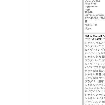
UGG OUTLET
Nike Free
ugg outlet
ugg
釣魚島
HTTP://WWW.B
RED-P-382.HTM
猪
nike官方網
Uggs
Re: にゅんにゅ
RED†MIRAG
シャネル ラムス
プラダ バッグ 
ルイヴィトン ダ
ルイヴィトン 財
シャネル 財布 長
プラダ バッグ 迷
ルイヴィトン バ
バイマ プラダ 財
グッチ 財布 洗い
シャネル 店舗 大
プラダ 財布 サイ
プラダ ミニ財布
シャネル バッグ 
Jordan Melo Sho
ルイヴィトン カ
シャネル メーク
シャネル メイク
プラダ バッグ 修