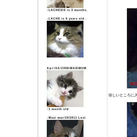
↑LACHESIS is 3 months.
↓LACHE is 6 years old .
Apr/04/2006/MAXIMUM
珍しいところに
↑1 month old
↓Maxi mar/10/2011 Lost