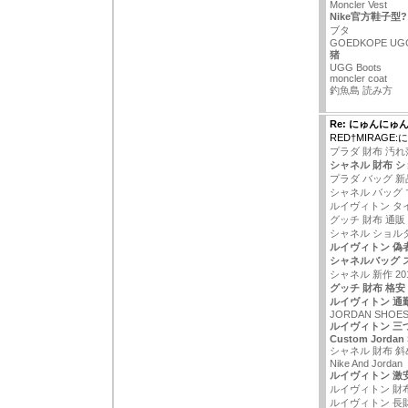
Moncler Vest
Nike官方鞋子型?
ブタ
GOEDKOPE UG
猪
UGG Boots
moncler coat
釣魚島 読み方
Re: にゅんにゅ
RED†MIRAG
プラダ 財布 汚
シャネル 財布 
プラダ バッグ 新
シャネル バッグ
ルイヴィトン タ
グッチ 財布 通販
シャネル ショルダ
ルイヴィトン 偽
シャネルバッグ 
シャネル 新作 20
グッチ 財布 格安
ルイヴィトン 通
JORDAN SHOES
ルイヴィトン 三
Custom Jordan
シャネル 財布 
Nike And Jordan
ルイヴィトン 激
ルイヴィトン 財
ルイヴィトン 長