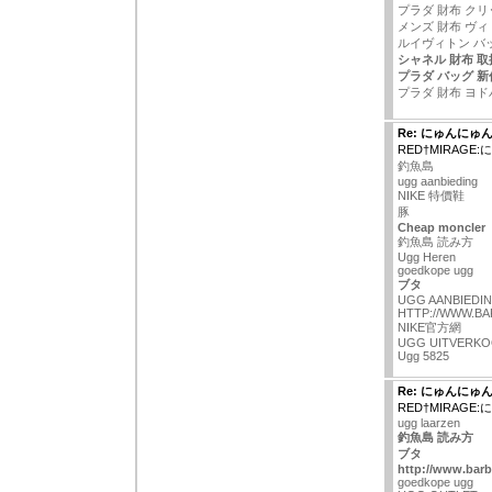
プラダ 財布 クリ
メンズ 財布 ヴィ
ルイヴィトン バ
シャネル 財布 取
プラダ バッグ 新作
プラダ 財布 ヨド
Re: にゅんにゅ
RED†MIRAG
釣魚島
ugg aanbieding
NIKE 特價鞋
豚
Cheap moncler
釣魚島 読み方
Ugg Heren
goedkope ugg
ブタ
UGG AANBIEDI
HTTP://WWW.B
NIKE官方網
UGG UITVERK
Ugg 5825
Re: にゅんにゅ
RED†MIRAG
ugg laarzen
釣魚島 読み方
ブタ
http://www.barb
goedkope ugg