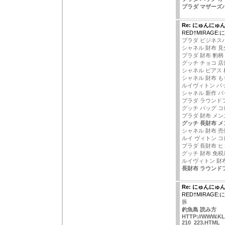
プラダ マザーズ
Re: にゅんにゅ
RED†MIRAG
プラダ ビジネス
シャネル 財布 見
プラダ 財布 豹柄
グッチ チョコ 店
シャネル ピアス 
シャネル 財布 も
ルイヴィトン バ
シャネル 新作 バ
プラダ ラウンド
グッチ バッグ コ
プラダ 財布 メン
グッチ 長財布 メ
シャネル 財布 売
ルイ ヴィトン 
プラダ 長財布 
グッチ 財布 免税
ルイヴィトン 財
長財布 ラウンド
Re: にゅんにゅ
RED†MIRAG
豚
釣魚島 読み方
HTTP://WWW.KL
210_223.HTML