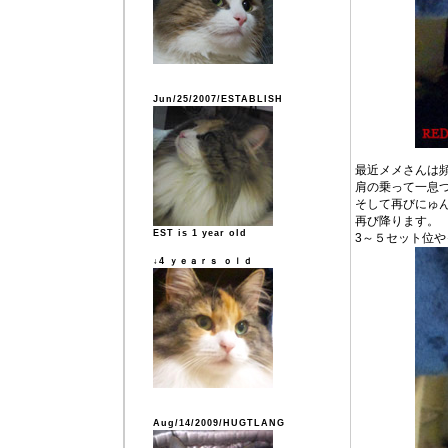
Jun/25/2007/ESTABLISH
最近メメさんは
肩の乗って一息
そして再びにゅ
再び降ります。
EST is 1 year old
3～５セット位
↓4 ｙｅａｒｓ ｏｌｄ
Aug/14/2009/HUGTLANG