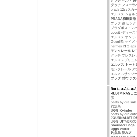
グッチ ベルト 偽
グッチ フローラ
prada 12ssスカ
エルメス ショル
PRADA梅田阪急
プラダ 鞄 ピンク
プラダボストン
gucciレディー
エルメス オンラ
Gucci 靴 サイズ 
hermes ロゴ eps
モンクレール レ
グッチ ブレスレ
エルメスプリュ
エルメス トート 
モンクレール ダ
エルメスサクソ
プラダ 財布 テス
Re: にゅんにゅ
RED†MIRAG
豚
beats by dre sale
釣魚島
UGG Kvinder
beats by dre outle
JOURNALIST DE
UGG UITVERK
Shoulder Bags
uggs votter
釣魚島 読み方