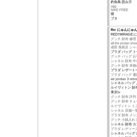
釣魚島 読み方
ugg
NIKE FREE
猪
ブタ
Re: にゅんにゅ
RED†MIRAG
グッチ 財布 修理
all the jordan sho
成田 免税店 シャ
プラダ バッグ ト
グッチ バッグ 
シャネル 財布 
グッチ 財布 本
プラダ レザートー
プラダ バッグ 通
air jordan 3 retr
シャネル バッグ 
ルイヴィトン 財
東京lv
グッチ 財布 評判
グッチ 財布 チ
ルイヴィトン ミ
シャネル 店舗一
プラダ 財布 メン
グッチ 小銭入れ 
シャネル 財布 カン
プラダ レディー
シャネル バッグ 2