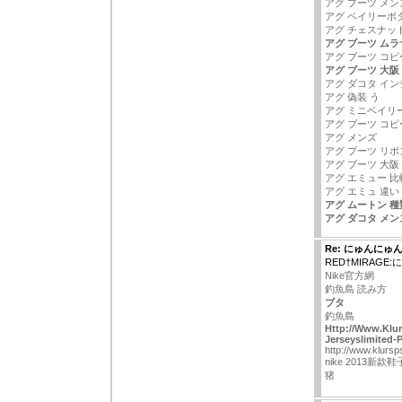
アグ ブーツ メ
アグ ベイリーボ
アグ チェスナッ
アグ ブーツ ム
アグ ブーツ コピ
アグ ブーツ 大阪
アグ ダコタ イ
アグ 偽装 う
アグ ミニベイリ
アグ ブーツ コピ
アグ メンズ
アグ ブーツ リボ
アグ ブーツ 大阪
アグ エミュー 比
アグ エミュ 違い
アグ ムートン 種
アグ ダコタ メン
Re: にゅんにゅ
RED†MIRAG
Nike官方網
釣魚島 読み方
ブタ
釣魚島
Http://Www.Klur
Jerseyslimited-
http://www.klursp
nike 2013新款
猪