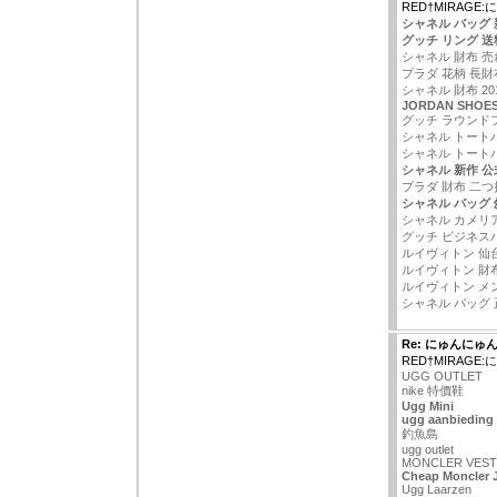
RED†MIRAG
シャネル バッグ 新
グッチ リング 送
シャネル 財布 売
プラダ 花柄 長財
シャネル 財布 20
JORDAN SHOES
グッチ ラウンド
シャネル トート
シャネル トート
シャネル 新作 公
プラダ 財布 二つ
シャネル バッグ
シャネル カメリア
グッチ ビジネス
ルイヴィトン 仙
ルイヴィトン 財
ルイヴィトン メ
シャネル バッグ 
Re: にゅんにゅ
RED†MIRAG
UGG OUTLET
nike 特價鞋
Ugg Mini
ugg aanbieding
釣魚島
ugg outlet
MONCLER VEST
Cheap Moncler 
Ugg Laarzen