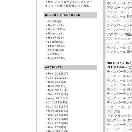
・
Re: ノルウェージャンフォレスト
モンクレール ダ
キャット生後三週間目のピン写真。
アグ ムートンブ
アグ オーストラ
RECENT TRACKBACK
モンクレール RE
ティンバーランド 
・
rYQBvjQS
ティンバーランド
・
BpXBoLhx
・
QcJuJAKm
ティンバーランド
・
NImrqtsX
アグ ブーツ 雨染
・
HqYRlCqn
アグ モカシン 
・
zptKxSsC
ティンバーランド
・
SPMhDFSG
モンクレール ダ
・
VvRsBxoM
モンクレール 新
・
zYtVKoIt
・
KpQPTYDn
Re: にゅんにゅ
RED†MIRAG
ARCHIVES
ティンバーランド 
・
Feb 2012(17)
モンクレール Mast
・
Jan 2012(35)
モンクレール レ
・
Dec 2011(4)
モンクレール 直
・
Nov 2011(2)
モンクレール 薄
・
Oct 2011(33)
ティンバーランド
・
Sep 2011(10)
モンクレール ダ
・
Aug 2011(43)
ティンバーランド
・
Jul 2011(49)
・
Jun 2011(34)
アグ ミニ 着こな
・
May 2011(41)
アグ 洋服
・
Apr 2011(38)
アグ クラシック
・
Mar 2011(49)
モンクレール ダウン
・
Feb 2011(66)
ティンバーランド
・
Dec 2010(5)
ティンバーランド
・
Nov 2010(34)