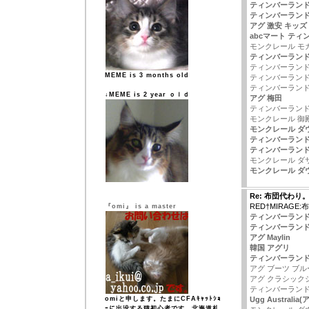
ティンバーランド ear
ティンバーランド
アグ 激安 キッズ
abcマート ティ
モンクレール モ
ティンバーランド ro
ティンバーランド
MEME is 3 months old
ティンバーランド
ティンバーランド
↓MEME is 2 year ｏｌｄ
アグ 梅田
ティンバーランド 
モンクレール 御
モンクレール ダ
ティンバーランド
ティンバーランド
モンクレール ダ
モンクレール ダ
Re: 布団代わり
RED†MIRAGE
『omi』 is a master
ティンバーランド
ティンバーランド
アグ Maylin
韓国 アグリ
ティンバーランド
アグ ブーツ ブル
アグ クラシック
ティンバーランド
omiと申します。たまにCFAｷｬｯﾄｼｮ
Ugg Australi
ｰに出没する猫初心者です。北海道札