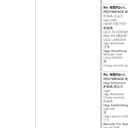
Re: 布団代わり
RED†MIRAGE
釣魚島 読み方
ugg outlet
nike官方鞋子型?
釣魚島
UGG SCHOENE
Nike 2013新款
UGG LAARZEN
ugg uitverkoop
ブタ
Ugg Uitverkoop
Moncler Coat
UGG HEREN
豚
cheap moncler ja
Re: 布団代わり
RED†MIRAGE
Ugg Schoenen
釣魚島 読み方
uggs
ugg uitverkoop
Cheap moncler
釣魚島
Ugg Aanbieding
ugg mini
豚
Ugg Laarzen 535
ブタ
Moncler For Sal
Nike官方網