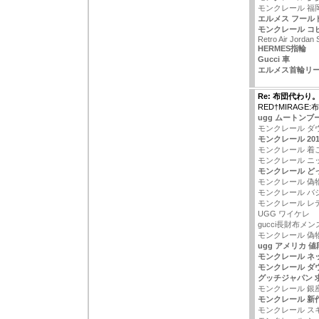
モンクレール 福
エルメス フール
モンクレール コ
Retro Air Jordan
HERMES指輪
Gucci 車
エルメス首輪リ
Re: 布団代わり
RED†MIRAGE
ugg ムートンブ
モンクレール ダ
モンクレール 201
モンクレール 着
モンクレール ニ
モンクレール ど
モンクレール 偽
モンクレール バ
モンクレール レ
UGG ワイケレ
gucci長財布メ
モンクレール 偽
ugg アメリカ 値
モンクレール ネ
モンクレール ダ
グッチジャパン 
モンクレール 銀
モンクレール 新
モンクレール ス