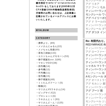
モンクレール ダ
幌市西区でﾉﾙｳｪｰｼﾞｬﾝﾌｫﾚｽﾄｷｬｯﾄの
アグ リネア
ｷｬｯﾃﾘｰをしております(2005年12月
アグ ブーツ 毛糸
CFA登録/2006年動物取扱業取得済)
ティンバーランド
仔猫等のお問い合わせは、上記画像に
モンクレール ワ
記載されているメールアドレスにお願
アグ ベイリーボ
いいたします。
アグ ド ラールの
ティンバーランド
モンクレール ダ
MYALBUM
アグ ダコタ イ
CATEGORY
Re: 布団代わり
・
携帯より。(89)
RED†MIRAGE
・
メメさんにゅるん(22)
ティンバーランド
・
メメちゃん初産(69)
アグ ローファー
・
茶色三姉妹(133)
ティンバーランド
・
エストちゃんズモモーン(53)
ティンバーランド
・
御子様誕生ver.2(80)
ティンバーランド
・
マキシでGO!(38)
シャネル マトラ
・
四号機(14)
ティンバーランド
・
参号機(12)
モンクレール 袖
・
弐号機(11)
・
初号機(15)
Aモンクレール 
・
御子様誕生(48)
アグ オーストラ
・
ミミたんズドーン！(5)
アグ モカシン 最
・
動物(2)
ティンバーランド
・
サリさんVSラキさん(14)
アグ ブーツ 雨
・
ビッグサイズ(2)
ティンバーランド
・
プロショット(6)
ティンバーランド
・
ラキさんとぅ！(93)
モンクレール ジ
・
サリさんど～ん！(125)
ティンバーランド