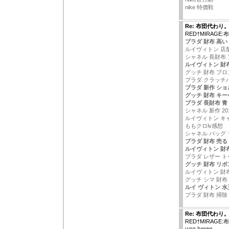
nike 特價鞋
Re: 布団代わり
RED†MIRAGE
プラダ 財布 高い
ルイヴィトン 店
シャネル 長財布
ルイヴィトン 財
グッチ 財布 ブロ
プラダ クラッチ
プラダ 新作 シ
グッチ 財布 キ
プラダ 長財布 青
シャネル 新作 20
ルイヴィトン キ
ももクロlv感想
シャネル バッグ
プラダ 財布 売る
ルイヴィトン 財
プラダ レザー 
グッチ 財布 リ
ルイヴィトン 財布 
グッチ シマ 財布
ルイ ヴィトン 水
プラダ 財布 掃除
Re: 布団代わり
RED†MIRAGE
ugg heren