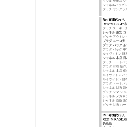
ソウル 免税店 シ
シャネルバッグ 
グッチ サングラ
Re: 布団代わり
RED†MIRAGE
グッチ スーキー
シャネル 激安 コ
グッチ アウトレッ
プラダ ユーロ安
プラダ バッグ 茶
プラダ バッグ 中
ルイヴィトン 財
シャネル 本店 日
グッチ トートバ
プラダ 財布 新
シャネル 本店 価
ルイヴィトン バ
ルイヴィトン 財
プラダ トートバ
シャネル 財布 新作
グッチ シマ シ
シャネル メガネ 
シャネル 通販 激
グッチ 財布 ハー
Re: 布団代わり
RED†MIRAGE
釣魚島