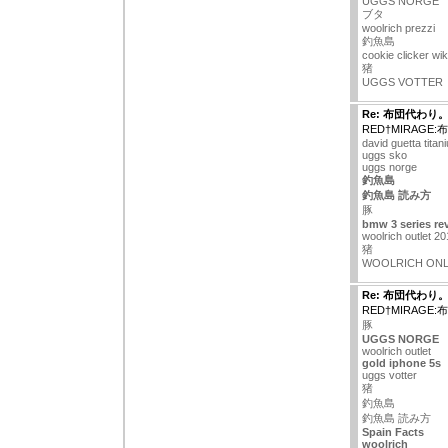
UGGS NORGE
ブタ
woolrich prezzi
釣魚島
cookie clicker wik
猪
UGGS VOTTER
Re: 布団代わり
RED†MIRAGE
david guetta tita
uggs sko
uggs norge
釣魚島
釣魚島 読み方
豚
bmw 3 series re
woolrich outlet 2
猪
WOOLRICH ONL
Re: 布団代わり
RED†MIRAGE
豚
UGGS NORGE
woolrich outlet
gold iphone 5s
uggs votter
猪
釣魚島
釣魚島 読み方
Spain Facts
woolrich