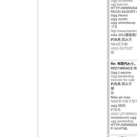
Ugg Schoenen
ugg laarzen
HTTP://WWW.B
PAGE=2&SORT=
Ugg Heren
ugg outlet
ugg uitverkoop
ブタ
http://www.barber
nike 2013新款
釣魚島 読み方
Nike官方網
UGG OUTLET
猪
Re: 布団代わり
RED†MIRAGE
Ugg Laarzen
Ugg Aanbieding
moncler for sale
釣魚島 読み方
猪
豚
Nike air max
NIKE官方鞋子型?
ugg 5825
釣魚島
UGG UITVERK
snowboots ugg
ugg aanbieding
HTTP://WWW.B
P-14.HTML