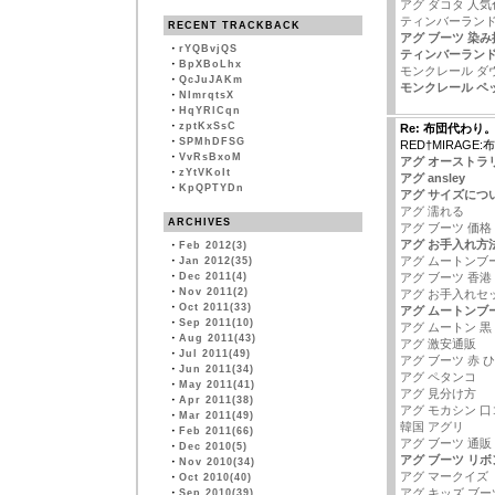
アグ ダコタ 人気
ティンバーランド
RECENT TRACKBACK
アグ ブーツ 染み
・
rYQBvjQS
ティンバーランド
・
BpXBoLhx
モンクレール ダ
・
QcJuJAKm
モンクレール ペ
・
NImrqtsX
・
HqYRlCqn
・
zptKxSsC
Re: 布団代わり
・
SPMhDFSG
RED†MIRAGE
・
VvRsBxoM
アグ オーストラ
・
zYtVKoIt
アグ ansley
・
KpQPTYDn
アグ サイズにつ
アグ 濡れる
ARCHIVES
アグ ブーツ 価格 
アグ お手入れ方
・
Feb 2012(3)
アグ ムートンブ
・
Jan 2012(35)
・
Dec 2011(4)
アグ ブーツ 香港
・
Nov 2011(2)
アグ お手入れセ
・
Oct 2011(33)
アグ ムートンブ
・
Sep 2011(10)
アグ ムートン 黒
・
Aug 2011(43)
アグ 激安通販
・
Jul 2011(49)
アグ ブーツ 赤 ひ
・
Jun 2011(34)
アグ ペタンコ
・
May 2011(41)
アグ 見分け方
・
Apr 2011(38)
アグ モカシン 口
・
Mar 2011(49)
韓国 アグリ
・
Feb 2011(66)
アグ ブーツ 通販
・
Dec 2010(5)
アグ ブーツ リ
・
Nov 2010(34)
アグ マークイズ
・
Oct 2010(40)
アグ キッズ ブー
・
Sep 2010(39)