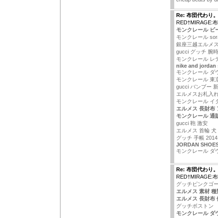
Re: 布団代わり
RED†MIRAGE
モンクレール ビ
モンクレール sor
銀座三越エルメ
gucci グッチ 
モンクレール レ
nike and jordan
モンクレール ダ
モンクレール 東
gucci バンブー 
エルメスお札入
モンクレール イ
エルメス 長財布
モンクレール 通
gucci 鞄 激安
エルメス 首輪 犬
グッチ 手帳 2014
JORDAN SHOES
モンクレール ダ
Re: 布団代わり
RED†MIRAGE
グッチピンクゴ
エルメス 素材 種
エルメス 長財布 
グッチボストン
モンクレール ダウ