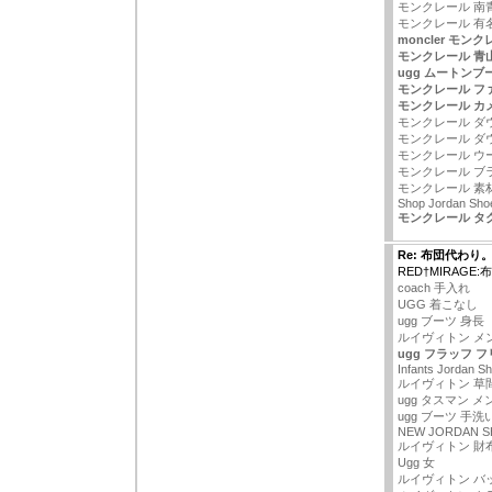
モンクレール 南
モンクレール 有
moncler モン
モンクレール 青
ugg ムートンブ
モンクレール フ
モンクレール カ
モンクレール ダ
モンクレール ダ
モンクレール ウ
モンクレール ブ
モンクレール 素材
Shop Jordan Sho
モンクレール タ
Re: 布団代わり
RED†MIRAGE
coach 手入れ
UGG 着こなし
ugg ブーツ 身長
ルイヴィトン メン
ugg フラッフ 
Infants Jordan S
ルイヴィトン 草
ugg タスマン メ
ugg ブーツ 手洗
NEW JORDAN S
ルイヴィトン 財
Ugg 女
ルイヴィトン バ