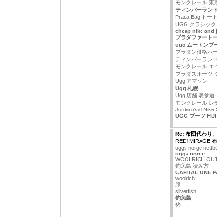
モンクレール 東
ティンバーランド
Prada Bag トー
UGG クラシック
cheap nike and 
プラダファート
ugg ムートンブ
プラダン価格ホ
ティンバーランド
モンクレール エ
プラダスポーツ 
Ugg アマゾン
Ugg 札幌
Ugg 店舗 表参道
モンクレール レ
Jordan And Nike
UGG ブーツ FIJI
Re: 布団代わり
RED†MIRAGE
uggs norge nettbu
uggs norge
WOOLRICH OU
釣魚島 読み方
CAPITAL ONE 
woolrich
豚
silverfish
釣魚島
猪