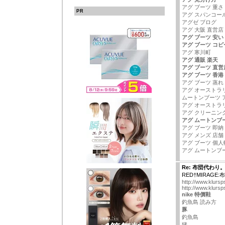
アグ ブーツ 重さ
PR
アグ スパンコー
アグゼ ブログ
アグ 大阪 直営店
アグ ブーツ 安い
アグ ブーツ コピ
アグ 寒川町
アグ 通販 楽天
アグ ブーツ 直営
アグ ブーツ 香港
アグ ブーツ 蒸れ
アグ オーストラ
ムートンブーツ 
アグ オーストラ
アグ クリーニン
アグ ムートンブ
アグ ブーツ 即納
アグ メンズ 店舗
アグ ブーツ 個人
アグ ムートンブ
Re: 布団代わり
RED†MIRAGE
http://www.klurs
http://www.klursp
nike 特價鞋
釣魚島 読み方
豚
釣魚島
猪