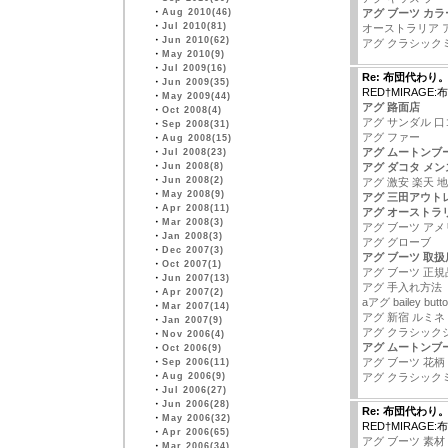
・
Aug 2010(46)
アグ ブーツ カラ
・
Jul 2010(81)
オーストラリア 
・
Jun 2010(62)
アグ クラシック
・
May 2010(9)
・
Jul 2009(16)
Re: 布団代わり
・
Jun 2009(35)
RED†MIRAGE
・
May 2009(44)
アグ 路面店
・
Oct 2008(4)
アグ サンダル 口
・
Sep 2008(31)
アグ ファー
・
Aug 2008(15)
アグ ムートンブ
・
Jul 2008(23)
・
Jun 2008(8)
アグ ダコタ メン
・
Jun 2008(2)
アグ 激安 楽天 地
・
May 2008(9)
アグ 三田アウト
・
Apr 2008(11)
アグ オーストラ
・
Mar 2008(3)
アグ ブーツ アメ
・
Jan 2008(3)
アグ グローブ
・
Dec 2007(3)
アグ ブーツ 取扱
・
Oct 2007(1)
アグ ブーツ 正規
・
Jun 2007(13)
アグ 手入れ方法
・
Apr 2007(2)
aアグ bailey butt
・
Mar 2007(14)
アグ 新宿 ルミネ
・
Jan 2007(9)
アグ クラシック
・
Nov 2006(4)
アグ ムートンブ
・
Oct 2006(9)
アグ ブーツ 花柄
・
Sep 2006(11)
・
Aug 2006(9)
アグ クラシック
・
Jul 2006(27)
・
Jun 2006(28)
Re: 布団代わり
・
May 2006(32)
RED†MIRAGE
・
Apr 2006(65)
アグ ブーツ 素材
・
Mar 2006(34)