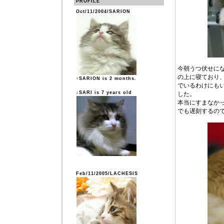
PROFILE
Oct/11/2004/SARION
今朝うつ伏せに
の上に寝ており
↑SARION is 2 months.
でいるわけにも
↓SARI is 7 years old
した。
本当にすまなか
でも遅刻するの
Feb/11/2005/LACHESIS