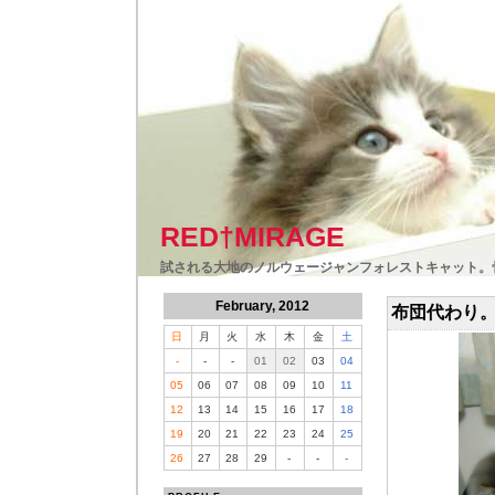
RED†MIRAGE
試される大地のノルウェージャンフォレストキャット。
February, 2012
布団代わり
日
月
火
水
木
金
土
-
-
-
01
02
03
04
05
06
07
08
09
10
11
12
13
14
15
16
17
18
19
20
21
22
23
24
25
26
27
28
29
-
-
-