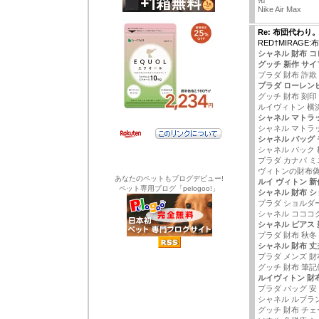
Nike Air Max
Re: 布団代わり
RED†MIRAGE
シャネル 財布 コ
グッチ 新作 サイ
プラダ 財布 詐欺
プラダ ローレン
グッチ 財布 刻印
ルイヴィトン 横
シャネル マトラ
シャネル マトラッ
シャネル バッグ
シャネル バック 
プラダ カナパ 
ヴィトンの財布
あなたのペットもブログデビュー!
ルイ ヴィトン 新
ペット専用ブログ「pelogoo!」
シャネル 財布 
プラダ ショルダ
シャネル コココ
シャネル ピアス 新
プラダ 財布 秋冬
シャネル 財布 丈
プラダ メンズ 財
グッチ 財布 筆記
ルイヴィトン 財布 
プラダ バッグ 安
シャネル ルブラ
グッチ 財布 チェ