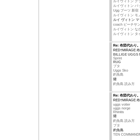
ルイヴィトン ク
ルイヴィトン バ
Ugg ブーツ 新宿
ルイヴィトン モ
ルイ ヴィトン 
coach ビーチサ
ルイヴィトン な
ルイヴィトン タ
Re: 布団代わり
RED†MIRAGE
BILLIGE UGGS
Sprint
RUG
ブタ
Uggs Sko
釣魚島
猪
釣魚島 読み方
Re: 布団代わり
RED†MIRAGE
uggs votter
uggs norge
Rhinitis
猪
釣魚島 読み方
ブタ
釣魚島
TEN COMMAND