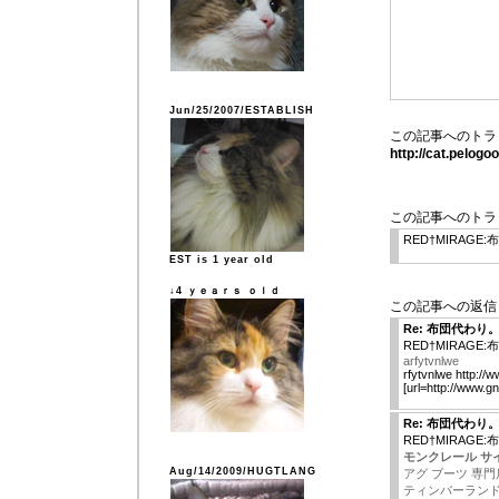
Jun/25/2007/ESTABLISH
この記事へのトラ
http://cat.pelog
この記事へのトラ
RED†MIRAGE
EST is 1 year old
↓4 ｙｅａｒｓ ｏｌｄ
この記事への返信
Re: 布団代わり
RED†MIRAGE
arfytvnlwe
rfytvnlwe http:/
[url=http://www.g
Re: 布団代わり
RED†MIRAGE
モンクレール サイ
Aug/14/2009/HUGTLANG
アグ ブーツ 専門
ティンバーランド