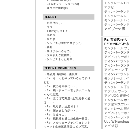
・
幼少の頃の写真(3)
モンクレール CHA
・
CFAキャットショー(23)
アグゼ
・
スタジオ撮影(9)
ティンバーランド eart
モンクレール レ
RECENT
モンクレール レ
・
布団代わり。
ティンバーランド
・
部位。
アグ ブーツ 雪
・
1歳になりました。
・
目の色。
・
爪とぎ
Re: 布団代わり
・
シルビスが遊びに来ました。
RED†MIRAGE
・
寝姿。
モンクレール ブ
・
猫はじゃれるもの。
ティンバーランド
・
ラキさんご就寝中。
アグ ベイリーボ
・
シルビスまったり中。
ティンバーランド
ティンバーランド
RECENT COMMENTS
アグ ムートン 手
ティンバーランド
・
高品質 偽物時計 優良店
モンクレール ハ
・
Re: そーっとやっているんですけ
どね…。
ティンバーランド
・
Re: 夜の巡回中に･･･。
モンクレール 子
・
Re: 続・ジムニー君とチムニーち
アグ Ugg ブーツ
ゃんの近況。
アグ UGG 正規
・
Re: 立てば芍薬座れば牡丹歩く姿
モンクレール ホ
は・・・
アグ 防水スプレ
・
Re: 取り扱い注意です！
モンクレール 暖
・
Re: 届きましたが･･･。
アグ ベイリーボタ
・
Re: 甘えっこ。
ティンバーランド
・
Re: 既視感を感じだ生後一日目。
Ugg W Kensi
・
Re: ノルウェージャンフォレスト
アグ 迷彩
キャット生後三週間目のピン写真。