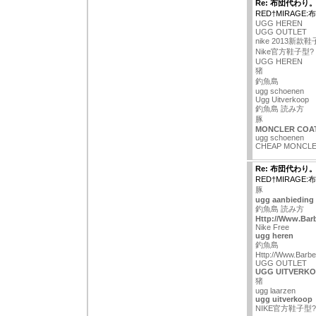
Re: 布団代わり
RED†MIRAGE
UGG HEREN
UGG OUTLET
nike 2013新款
Nike官方鞋子型?
UGG HEREN
猪
釣魚島
ugg schoenen
Ugg Uitverkoop
釣魚島 読み方
豚
MONCLER COA
ugg schoenen
CHEAP MONCL
Re: 布団代わり
RED†MIRAGE
豚
ugg aanbieding
釣魚島 読み方
Http://Www.Barb
Nike Free
ugg heren
釣魚島
Http://Www.Barb
UGG OUTLET
UGG UITVERK
猪
ugg laarzen
ugg uitverkoop
NIKE官方鞋子型?