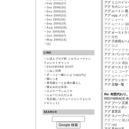
アグ ミニベイリ
・
Feb 2006(27)
アグ モカシン 
・
Jan 2006(24)
アグ ムートン 黒
・
Dec 2005(20)
アグ ugg メン
・
Nov 2005(31)
アグ ショート
・
Oct 2005(34)
・
Sep 2005(19)
アグ ムートン 値
・
Aug 2005(38)
アグ ムートン 口
・
Jul 2005(58)
アグ オーストラ
・
Jun 2005(57)
アグ 何色
・
May 2005(14)
アグ 子供用ルー
・
(1)
アグ ロゴ
アグ ブーツ ク
LINK
アグ スパンコー
アグ トレッキン
・
にほんブログ村 ノルウェージャン
アグ ダコタ 通販
フォレストキャット
・
DAIAMOND DUST
アグ オーストラリ
・
こねこ日和
アグ ミニ コーデ
・
ず～ッと一緒にいようね(≧∇≦)
アグ ムートンブ
・
猫にっき
アグ グリッター
・
長毛猫らーとお局の暮らし
アグ 店舗一覧
・
猫まみれな生活♪
・
☆ぶりーでぃんぐ☆
Re: 布団代わり
・
ふぉーにゃんだふる
RED†MIRAGE
・
毛玉道(ノルウェージャンフォレス
アグ ブーツ 正規
トキャット)
アグ スリッポン
アグ 直営店
SEARCH
アグ スノーブー
アグ ブーツ 個人
アグ ugg
アグ 見分け方