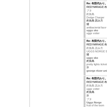
Re: 布団代わり
RED†MIRAGE
ブタ
釣魚島
Dodge Charger
釣魚島 読み方
猪
antibacterial fac
uggs sko
uggs votter
Re: 布団代わり
RED†MIRAGE
釣魚島 読み方
UGGS NORGE 
猪
uggs sko
釣魚島
pretty lights ticke
豚
george ritzer un
Re: 布団代わり
RED†MIRAGE
釣魚島 読み方
uggs votter
釣魚島
豚
ブタ
Uggs Norge
fruit of the loom