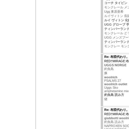
コーチ タイピン
モンクレール メ
Ugg 東原亜希
ルイヴィトン 長
ルイ ヴィトン 
UGG グローブ 
ティンバーランド
モンクレール どう
UGG メンズブー
ティンバーランド
モンクレー モン
Re: 布団代わり
RED†MIRAGE
UGGS NORGE
釣魚島
豚
woolrich
PSALMS 27
woolrich outlet
Uggs Sko
amphetamine mixe
釣魚島 読み方
猪
Re: 布団代わり
RED†MIRAGE
giubbotti woolr
釣魚島 読み方
NAPROXEN SOD