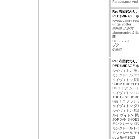
Paracetamol And
Re: 布団代わり
RED†MIRAGE
toyota camry reca
uggs votter
釣魚島 読み方
abercrombie & fitc
猪
UGGS SKO
ブタ
釣魚島
Re: 布団代わり
RED†MIRAGE
ルイヴィトン モ
モンクレール ケ
ルイヴィトン 長
SHOP GUCCI B
UGG アグ ムー
ルイヴィトン ハ
THE BEST JOR
ugg ミニ クラシ
ルイヴィトン ダ
ルイヴィトン 店舗
ルイ ヴィトン 採
JORDAN SHOES
モンクレール 取
モンクレール レ
モンクレール モ
ugg 新作 2013