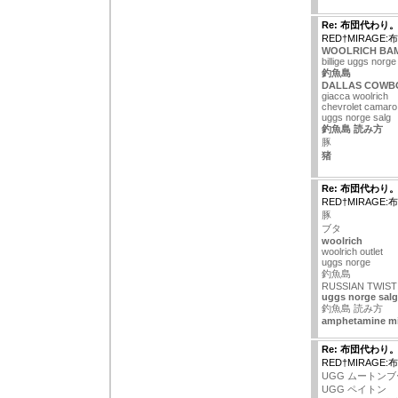
Re: 布団代わり
RED†MIRAGE
WOOLRICH BA
billige uggs norge
釣魚島
DALLAS COWB
giacca woolrich
chevrolet camaro
uggs norge salg
釣魚島 読み方
豚
猪
Re: 布団代わり
RED†MIRAGE
豚
ブタ
woolrich
woolrich outlet
uggs norge
釣魚島
RUSSIAN TWIST
uggs norge salg
釣魚島 読み方
amphetamine mix
Re: 布団代わり
RED†MIRAGE
UGG ムートン
UGG ペイトン