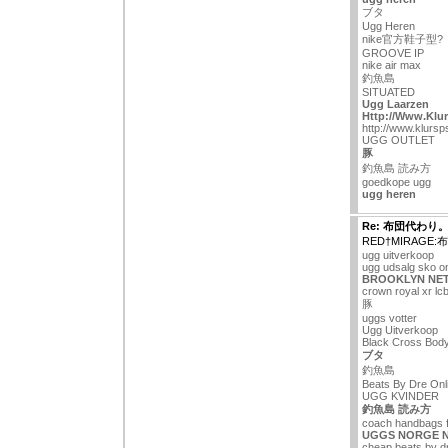
ブタ
Ugg Heren
nike官方鞋子型?
GROOVE IP
nike air max
釣魚島
SITUATED
Ugg Laarzen
Http://Www.Klur
http://www.klursp
UGG OUTLET
豚
釣魚島 読み方
goedkope ugg
ugg heren
Re: 布団代わり
RED†MIRAGE
ugg uitverkoop
ugg udsalg sko on
BROOKLYN NET
crown royal xr lc
豚
uggs votter
Ugg Uitverkoop
Black Cross Bod
ブタ
釣魚島
Beats By Dre Onl
UGG KVINDER
釣魚島 読み方
coach handbags f
UGGS NORGE 
cheap beats by d