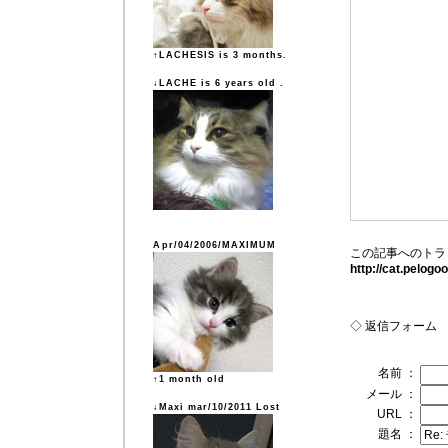
↑LACHESIS is 3 months.
↓LACHE is 6 years old .
Apr/04/2006/MAXIMUM
この記事へのトラ
http://cat.pelog
◇ 返信フォーム
名前 ：
↑1 month old
メール ：
↓Maxi mar/10/2011 Lost
URL ：
題名 ：