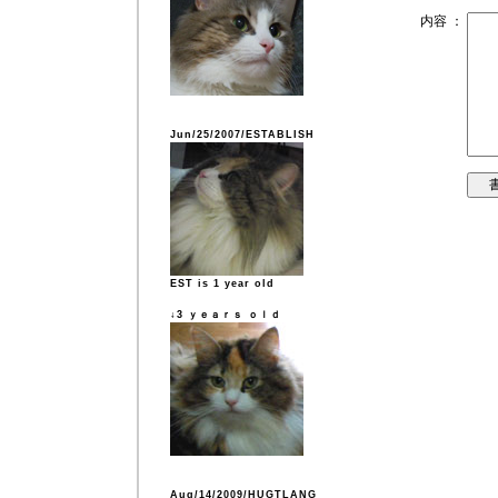
内容 ：
Jun/25/2007/ESTABLISH
EST is 1 year old
↓3 ｙｅａｒｓ ｏｌｄ
Aug/14/2009/HUGTLANG