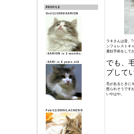
PROFILE
Oct/11/2004/SARION
ラキさんは昔、
ンフォレストキ
避妊手術をして
↑SARION is 2 months.
でも、
↓SARI is 6 years old
プして
毛があるときに
怒られそうです
いやはや。
Feb/11/2005/LACHESIS