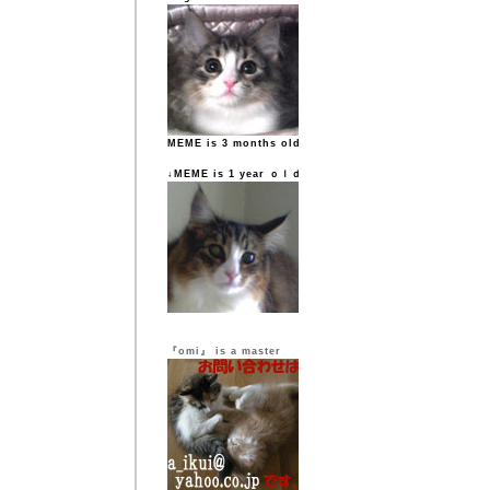
MEME is 3 months old
↓MEME is 1 year ｏｌｄ
『omi』 is a master