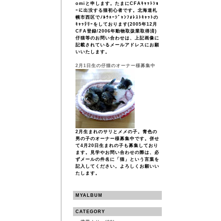
omiと申します。たまにCFAｷｬｯﾄｼｮ
ｰに出没する猫初心者です。北海道札
幌市西区でﾉﾙｳｪｰｼﾞｬﾝﾌｫﾚｽﾄｷｬｯﾄの
ｷｬｯﾃﾘｰをしております(2005年12月
CFA登録/2006年動物取扱業取得済)
仔猫等のお問い合わせは、上記画像に
記載されているメールアドレスにお願
いいたします。
2月1日生の仔猫のオーナー様募集中
2月生まれのサリとメメの子。青色の
男の子のオーナー様募集中です。併せ
て4月20日生まれの子も募集しており
ます。見学やお問い合わせの際は、必
ずメールの件名に「猫」という言葉を
記入してください。よろしくお願いい
たします。
MYALBUM
CATEGORY