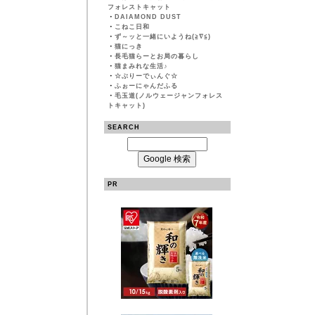
フォレストキャット
・
DAIAMOND DUST
・
こねこ日和
・
ず～ッと一緒にいようね(≧∇≦)
・
猫にっき
・
長毛猫らーとお局の暮らし
・
猫まみれな生活♪
・
☆ぶりーでぃんぐ☆
・
ふぉーにゃんだふる
・
毛玉道(ノルウェージャンフォレス
トキャット)
SEARCH
PR