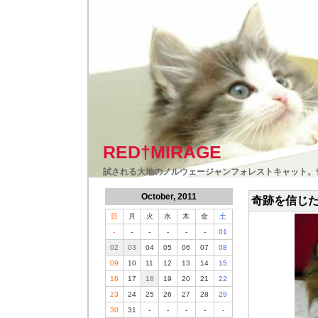
RED†MIRAGE
試される大地のノルウェージャンフォレストキャット。
October, 2011
奇跡を信じ
日
月
火
水
木
金
土
-
-
-
-
-
-
01
02
03
04
05
06
07
08
09
10
11
12
13
14
15
16
17
18
19
20
21
22
23
24
25
26
27
28
29
30
31
-
-
-
-
-