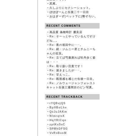
・
尻尾。
・
久しぶりにセクシーショット。
・
ぽぽぽーんと生後二十一日目
・
おはぎーず(ベット下に)勢ぞろい。
RECENT COMMENTS
・
高品質 偽物時計 優良店
・
Re: そーっとやっているんですけ
どね…。
・
Re: 夜の巡回中に･･･。
・
Re: 続・ジムニー君とチムニーち
ゃんの近況。
・
Re: 立てば芍薬座れば牡丹歩く姿
は・・・
・
Re: 取り扱い注意です！
・
Re: 届きましたが･･･。
・
Re: 甘えっこ。
・
Re: 既視感を感じだ生後一日目。
・
Re: ノルウェージャンフォレスト
キャット生後三週間目のピン写真。
RECENT TRACKBACK
・
rYQBvjQS
・
BpXBoLhx
・
QcJuJAKm
・
NImrqtsX
・
HqYRlCqn
・
zptKxSsC
・
SPMhDFSG
・
VvRsBxoM