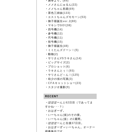
・
携帯より。(89)
・
メメさんにゅるん(22)
・
メメちゃん初産(69)
・
茶色三姉妹(133)
・
エストちゃんズモモーン(53)
・
御子様誕生ver.2(80)
・
マキシでGO!(38)
・
四号機(14)
・
参号機(12)
・
弐号機(11)
・
初号機(15)
・
御子様誕生(48)
・
ミミたんズドーン！(5)
・
動物(2)
・
サリさんVSラキさん(14)
・
ビッグサイズ(2)
・
プロショット(6)
・
ラキさんとぅ！(93)
・
サリさんど～ん！(125)
・
幼少の頃の写真(3)
・
CFAキャットショー(23)
・
スタジオ撮影(9)
RECENT
・
ぽぽぽーんと62日目（であってま
すかね･･･？）
・
おはぎーず。
・
いーちゃん(仮)のその後。
・
いーちゃん(仮）の1週間。
・
ぽぽぽーんと生後37日目。
・
おはぎーず＋いーちゃん。オーナー
様募集中です。